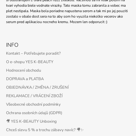
si odstranujem z tvare peach fuzz ziletkou. Vacsinou sa mi vsak potom na
J
tvari vyhodia biele vodnate virazky. Tato maska tomu zabranila a vobec ma
E
plet nestipala. Maska bola poriadne napustena serom a tak mi po jej pouziti
M
zostalo v obale dost sera na to aby som ho vyuzila niekolko vecerov ako
E
serum pred aplikaciou nocneho kremu. Mozem len odporucit :)
PURITO
SEOUL
INFO
-
CICA
Kontakt – Potřebujete poradit?
CLEARING
BB
O e-shopu YES K-BEAUTY
CREAM
Hodnocení obchodu
#27
SAND
DOPRAVA a PLATBA
BEIGE
-
OBJEDNÁVKA / ZMĚNA / ZRUŠENÍ
30ML
REKLAMACE / VRÁCENÍ ZBOŽÍ
209
Všeobecné obchodní podmínky
Kč
Ochrana osobních údajů (GDPR)
🎥 YES K-BEAUTY Unboxing
Chceš slevu 5 % a trochu zábavy navíc? 🎥✨