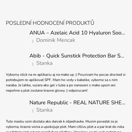
A
Z
J
Á
Í
POSLEDNÍ HODNOCENÍ PRODUKTŮ
P
T
ANUA – Azelaic Acid 10 Hyaluron Soothing Serum – 30 ml
A
?
Dominik Mencak
|
T
Hodnocení produktu je 5 z 5 hvězdiček.
Í
Abib - Quick Sunstick Protection Bar SPF50+ PA++++ 22g
Stanka
|
Hodnocení produktu je 5 z 5 hvězdiček.
HLEDAT
Vyborny stick na re-aplikaciu aj na make up :) Pouzivam ho pocas dna ked si
potrebujem re-aplikovat SPF. Mam ho vzdy v kabelke, vyborne sa s nim
naraba. Je lahke, vyzera ako gel v tube a po naneseni s make upom ani
nepohne a plet zostane krasne glowy :) odporucam!
D
O
Nature Republic - REAL NATURE SHEET MASK TEA TREE 23ml
P
O
Stanka
|
Hodnocení produktu je 5 z 5 hvězdiček.
R
U
Tuto masku som dostala ako darcek k objednavke. Musim povedat ze je
Č
vyborna, krasne vonia a upokojuje plet. Mam citlivu plet a a par krat do roka
U