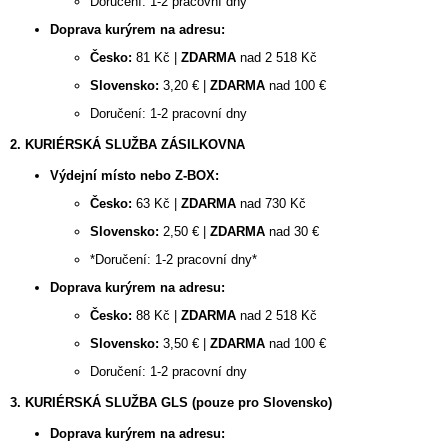
Doručení: 1-2 pracovní dny
A
Doprava kurýrem na adresu:
J
Česko:
81 Kč |
ZDARMA
nad 2 518 Kč
Í
Slovensko:
3,20 € |
ZDARMA
nad 100 €
T
Doručení: 1-2 pracovní dny
?
2. KURIÉRSKÁ SLUŽBA ZÁSILKOVNA
Výdejní místo nebo Z-BOX:
Česko:
63 Kč |
ZDARMA
nad 730 Kč
HLEDAT
Slovensko:
2,50 € |
ZDARMA
nad 30 €
*Doručení: 1-2 pracovní dny*
Doprava kurýrem na adresu:
D
Česko:
88 Kč |
ZDARMA
nad 2 518 Kč
O
Slovensko:
3,50 € |
ZDARMA
nad 100 €
P
O
Doručení: 1-2 pracovní dny
R
3. KURIÉRSKÁ SLUŽBA GLS (pouze pro Slovensko)
U
Č
Doprava kurýrem na adresu:
U