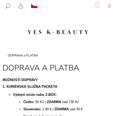
K
Přejít
NÁKU
M
HLEDAT
na
KOŠÍK
O
PŘIHLÁŠENÍ
ZPĚT
ZPĚT
obsah
Š
Í
C
K
O
P
O
T
Domů
DOPRAVA a PLATBA
Ř
DOPRAVA A PLATBA
E
B
MOŽNOSTI DOPRAVY
U
1. KURIÉRSKÁ SLUŽBA PACKETA
J
E
Výdejní místo nebo Z-BOX:
T
Česko:
50 Kč |
ZDARMA
nad 730 Kč
E
Slovensko:
1,99 € |
ZDARMA
nad 30 €
N