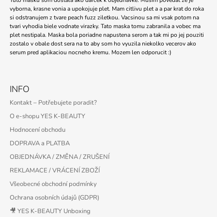
Tuto masku som dostala ako darcek k objednavke. Musim povedat ze je
vyborna, krasne vonia a upokojuje plet. Mam citlivu plet a a par krat do roka
si odstranujem z tvare peach fuzz ziletkou. Vacsinou sa mi vsak potom na
tvari vyhodia biele vodnate virazky. Tato maska tomu zabranila a vobec ma
plet nestipala. Maska bola poriadne napustena serom a tak mi po jej pouziti
zostalo v obale dost sera na to aby som ho vyuzila niekolko vecerov ako
serum pred aplikaciou nocneho kremu. Mozem len odporucit :)
INFO
Kontakt – Potřebujete poradit?
O e-shopu YES K-BEAUTY
Hodnocení obchodu
DOPRAVA a PLATBA
OBJEDNÁVKA / ZMĚNA / ZRUŠENÍ
REKLAMACE / VRÁCENÍ ZBOŽÍ
Všeobecné obchodní podmínky
Ochrana osobních údajů (GDPR)
🎥 YES K-BEAUTY Unboxing