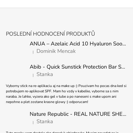
Z
Á
POSLEDNÍ HODNOCENÍ PRODUKTŮ
P
ANUA – Azelaic Acid 10 Hyaluron Soothing Serum – 30 ml
A
Dominik Mencak
|
T
Hodnocení produktu je 5 z 5 hvězdiček.
Í
Abib - Quick Sunstick Protection Bar SPF50+ PA++++ 22g
Stanka
|
Hodnocení produktu je 5 z 5 hvězdiček.
Vyborny stick na re-aplikaciu aj na make up :) Pouzivam ho pocas dna ked si
potrebujem re-aplikovat SPF. Mam ho vzdy v kabelke, vyborne sa s nim
naraba. Je lahke, vyzera ako gel v tube a po naneseni s make upom ani
nepohne a plet zostane krasne glowy :) odporucam!
Nature Republic - REAL NATURE SHEET MASK TEA TREE 23ml
Stanka
|
Hodnocení produktu je 5 z 5 hvězdiček.