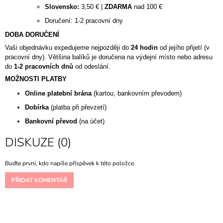
J
Slovensko:
3,50 € |
ZDARMA
nad 100 €
E
Doručení: 1-2 pracovní dny
M
E
DOBA DORUČENÍ
Vaši objednávku expedujeme nejpozději do
24 hodin
od jejího přijetí (v
pracovní dny). Většina balíků je doručena na výdejní místo nebo adresu
DR.
REJU-
do
1-2 pracovních dnů
od odeslání.
ALL
MOŽNOSTI PLATBY
-
ADVANCED
Online platební brána
(kartou, bankovním převodem)
PDRN
Dobírka
(platba při převzetí)
REJUVENATING
CREAM
Bankovní převod
(na účet)
20ML
598
DISKUZE (0)
Kč
Původně:
Buďte první, kdo napíše příspěvek k této položce.
726
Kč
PŘIDAT KOMENTÁŘ