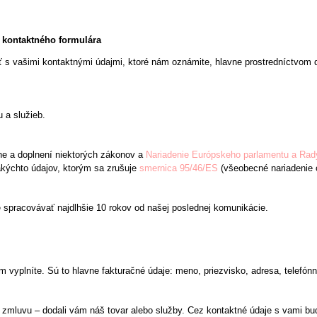
 kontaktného formulára
 s vašimi kontaktnými údajmi, ktoré nám oznámite, hlavne prostredníctvom do
u a služieb.
e a doplnení niektorých zákonov a
Nariadenie Európskeho parlamentu a Rad
kýchto údajov, ktorým sa zrušuje
smernica 95/46/ES
(všeobecné nariadenie 
spracovávať najdlhšie 10 rokov od našej poslednej komunikácie.
 vyplníte. Sú to hlavne fakturačné údaje: meno, priezvisko, adresa, telefónne
 zmluvu – dodali vám náš tovar alebo služby. Cez kontaktné údaje s vami b