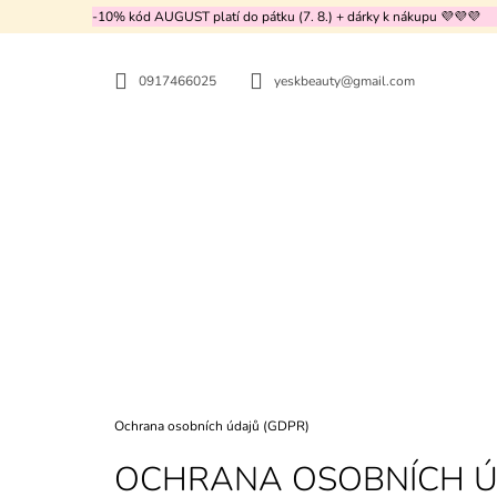
K
Přejít
-10% kód AUGUST platí do pátku (7. 8.) + dárky k nákupu 💜💜💜
na
O
ZPĚT
ZPĚT
obsah
DO
DO
Š
OBCHODU
OBCHODU
0917466025
yeskbeauty@gmail.com
Í
K
Domů
Ochrana osobních údajů (GDPR)
OCHRANA OSOBNÍCH Ú
CENTELLIAN24 - 360º SHOT PDRN