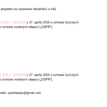
prípadne na vybavenie reklamácií a iné).
y (EÚ) č. 2016/679
z 27. apríla 2016 o ochrane fyzických
o ochrane osobných údajov) („GDPR“).
y (EÚ) č. 2016/679
z 27. apríla 2016 o ochrane fyzických
o ochrane osobných údajov) („GDPR“).
-maile: yeskbeauty@gmail.com