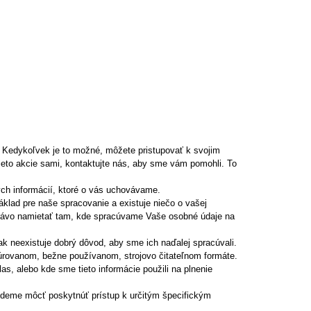
. Kedykoľvek je to možné, môžete pristupovať k svojim
ieto akcie sami, kontaktujte nás, aby sme vám pomohli. To
ch informácií, ktoré o vás uchovávame.
klad pre naše spracovanie a existuje niečo o vašej
ž právo namietať tam, kde spracúvame Vaše osobné údaje na
k neexistuje dobrý dôvod, aby sme ich naďalej spracúvali.
úrovanom, bežne používanom, strojovo čitateľnom formáte.
s, alebo kde sme tieto informácie použili na plnenie
udeme môcť poskytnúť prístup k určitým špecifickým