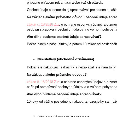
prípadne ohľadom reklamácií alebo vašich otázok.
Osobné údaje budeme ďalej spracovávať pre splnenie našich
Na základe akého právneho dôvodu osobné údaje spr
zákon č. 18/2018 Z.z
. o ochrane osobných údajov a o zmen
osôb pri spracúvaní osobných údajov a o voľnom pohybe ta
Ako dlho budeme osobné údaje spracovávať?
Počas plnenia našej služby a potom 10 rokov od posledného
Newslettery (obchodné oznámenia)
Pokiaľ ste nakupujúci zákazník a nezakázali ste nám to pr
Na základe akého právneho dôvodu?
zákon č. 18/2018 Z.z
. o ochrane osobných údajov a o zmen
osôb pri spracúvaní osobných údajov a o voľnom pohybe ta
Ako dlho budeme osobné údaje spracovávať?
10 roky od vášho posledného nákupu. Z rozosielky sa môže