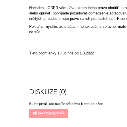
Nariadenie GDPR vám dáva okrem iného právo obrátiť sa na
alebo opraviť, poprípade požadovať obmedzenie spracovan
určitých prípadoch máte právo na ich prenositeľnosť. Prot
Pokiaľ si myslíte, že s dátami nenakladáme správne, máte
na súd.
Tieto podmienky sú účinné od 1.3.2022
DISKUZE (0)
Buďte první, kdo napíše příspěvek k této položce.
PŘIDAT KOMENTÁŘ