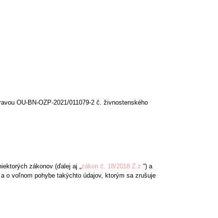
bravou OU-BN-OZP-2021/011079-2 č. živnostenského
iektorých zákonov (ďalej aj „
zákon č. 18/2018 Z.z.
“) a
 a o voľnom pohybe takýchto údajov, ktorým sa zrušuje