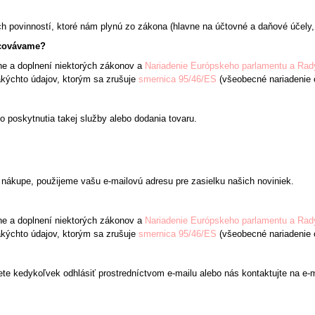
 povinností, ktoré nám plynú zo zákona (hlavne na účtovné a daňové účely, 
acovávame?
e a doplnení niektorých zákonov a
Nariadenie Európskeho parlamentu a Rad
kýchto údajov, ktorým sa zrušuje
smernica 95/46/ES
(všeobecné nariadenie 
 poskytnutia takej služby alebo dodania tovaru.
i nákupe, použijeme vašu e-mailovú adresu pre zasielku našich noviniek.
e a doplnení niektorých zákonov a
Nariadenie Európskeho parlamentu a Rad
kýchto údajov, ktorým sa zrušuje
smernica 95/46/ES
(všeobecné nariadenie 
te kedykoľvek odhlásiť prostredníctvom e-mailu alebo nás kontaktujte na e