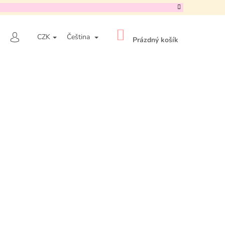
NÁKUPNÍ
HLEDAT
CZK
Čeština
KOŠÍK
Prázdný košík
PŘIHLÁŠENÍ
Následující
AQUA MARINE WATERY