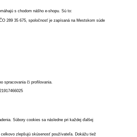
pomáhajú s chodom nášho e-shopu. Sú to:
, IČO 289 35 675, spoločnosť je zapísaná na Mestskom súde
spracovania či profilovania.
+421917466025
denia. Súbory cookies sa následne pri každej ďalšej
 celkovo zlepšujú skúsenosť používateľa. Dokážu tiež