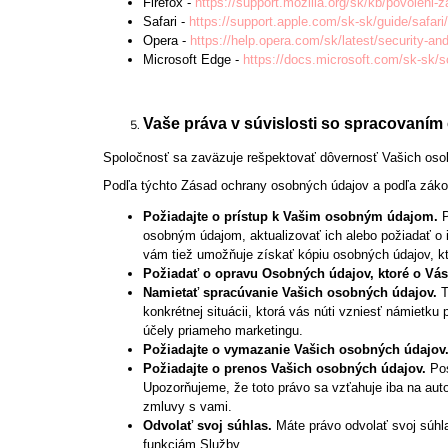
Firefox -
https://support.mozilla.org/sk/kb/povoleni-
Safari -
https://support.apple.com/sk-sk/guide/safari
Opera -
https://help.opera.com/sk/latest/security-and
Microsoft Edge -
https://docs.microsoft.com/sk-sk/
Vaše práva v súvislosti so spracovaní
Spoločnosť sa zaväzuje rešpektovať dôvernosť Vašich osob
Podľa týchto Zásad ochrany osobných údajov a podľa záko
Požiadajte o prístup k Vašim osobným údajom.
osobným údajom, aktualizovať ich alebo požiadať o 
vám tiež umožňuje získať kópiu osobných údajov, 
Požiadať o opravu Osobných údajov, ktoré o V
Namietať spracúvanie Vašich osobných údajov.
T
konkrétnej situácii, ktorá vás núti vzniesť námiet
účely priameho marketingu.
Požiadajte o vymazanie Vašich osobných údajov
Požiadajte o prenos Vašich osobných údajov.
Po
Upozorňujeme, že toto právo sa vzťahuje iba na auto
zmluvy s vami.
Odvolať svoj súhlas.
Máte právo odvolať svoj súh
funkciám Služby.