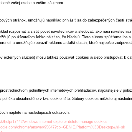
pôsobené vašej osobe a vašim záujmom.
ových stránok, umožňujú napríklad prihlásiť sa do zabezpečených častí strán
lad rozpoznať a zistiť počet návštevníkov a sledovať, ako naši návštevníc
ožňujú používateľom ľahko nájsť to, čo hľadajú. Tieto súbory spúšťame iba
erencií a umožňujú zobraziť reklamu a ďalší obsah, ktoré najlepšie zodpoved
eľov externých služieb) môžu taktiež používať cookies a/alebo pristupovať 
prostredníctvom jednotlivých internetových prehliadačov, najčastejšie v polož
políčka obsiahnutého v tzv. cookie lište. Súbory cookies môžete aj následne
ačoch nájdete na nasledujúcich odkazoch:
-sk/help/17442/windows-internet-explorer-delete-manage-cookies
.google.com/chrome/answer/95647?co=GENIE.Platform%3DDesktop&hl=sk