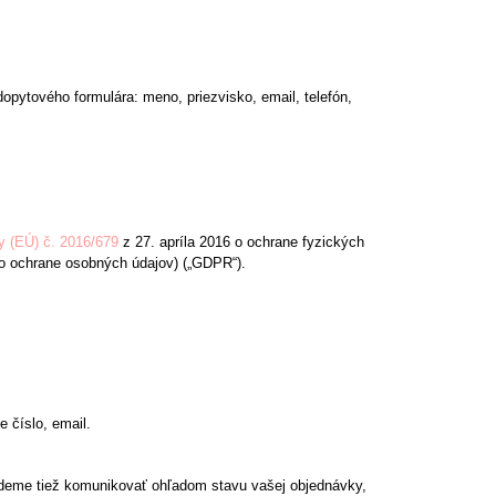
pytového formulára: meno, priezvisko, email, telefón,
y (EÚ) č. 2016/679
z 27. apríla 2016 o ochrane fyzických
o ochrane osobných údajov) („GDPR“).
 číslo, email.
udeme tiež komunikovať ohľadom stavu vašej objednávky,