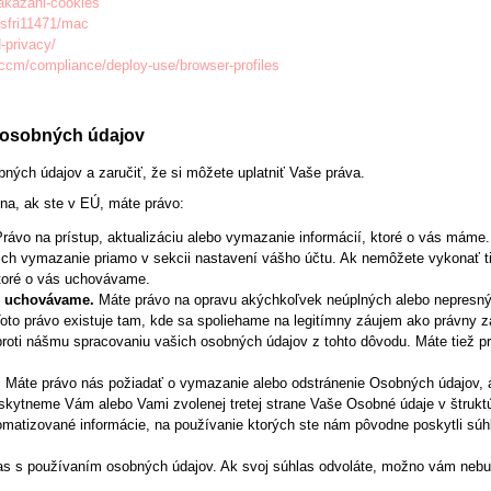
zakazani-cookies
/sfri11471/mac
-privacy/
sccm/compliance/deploy-use/browser-profiles
m osobných údajov
ných údajov a zaručiť, že si môžete uplatniť Vaše práva.
na, ak ste v EÚ, máte právo:
Právo na prístup, aktualizáciu alebo vymazanie informácií, ktoré o vás máme
ich vymazanie priamo v sekcii nastavení vášho účtu. Ak nemôžete vykonať t
ktoré o vás uchovávame.
ás uchovávame.
Máte právo na opravu akýchkoľvek neúplných alebo nepresný
oto právo existuje tam, kde sa spoliehame na legitímny záujem ako právny zá
ku proti nášmu spracovaniu vašich osobných údajov z tohto dôvodu. Máte tie
.
Máte právo nás požiadať o vymazanie alebo odstránenie Osobných údajov, a
skytneme Vám alebo Vami zvolenej tretej strane Vaše Osobné údaje v štrukt
matizované informácie, na používanie ktorých ste nám pôvodne poskytli súhla
las s používaním osobných údajov. Ak svoj súhlas odvoláte, možno vám neb