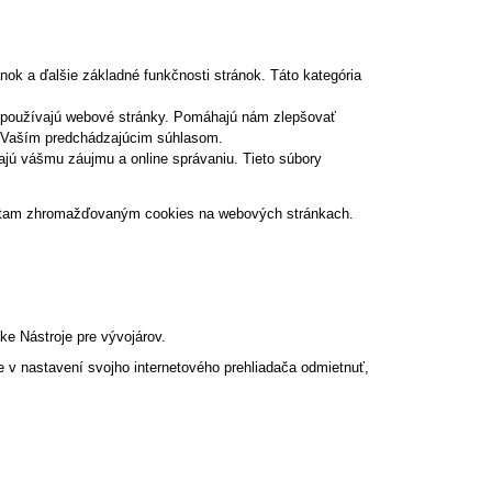
ok a ďalšie základné funkčnosti stránok. Táto kategória
i používajú webové stránky. Pomáhajú nám zlepšovať
 s Vaším predchádzajúcim súhlasom.
ajú vášmu záujmu a online správaniu. Tieto súbory
k dátam zhromažďovaným cookies na webových stránkach.
ke Nástroje pre vývojárov.
 v nastavení svojho internetového prehliadača odmietnuť,