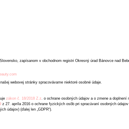
MOISTURE CREAM - 60ML
CREAM 50ML
500 Kč
287 Kč
u Slovensko, zapísanom v obchodnom registri Okresný úrad Bánovce nad Be
eauty.com
u našej webovej stránky spracovávame niektoré osobné údaje.
uje
zákon č. 18/2018 Z.z
. o ochrane osobných údajov a o zmene a doplnení n
9
z 27. apríla 2016 o ochrane fyzických osôb pri spracúvaní osobných údajov
ch údajov) (ďalej len „GDPR“).