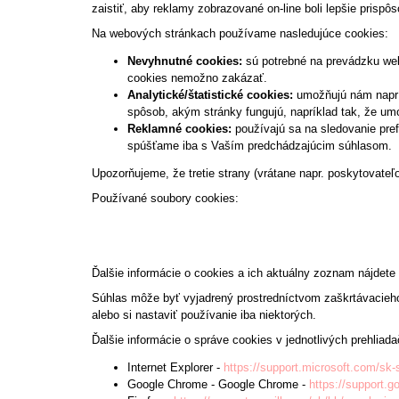
zaistiť, aby reklamy zobrazované on-line boli lepšie pris
Na webových stránkach používame nasledujúce cookies:
Nevyhnutné cookies:
sú potrebné na prevádzku web
cookies nemožno zakázať.
Analytické/štatistické cookies:
umožňujú nám naprík
spôsob, akým stránky fungujú, napríklad tak, že um
Reklamné cookies:
používajú sa na sledovanie pref
spúšťame iba s Vaším predchádzajúcim súhlasom.
Upozorňujeme, že tretie strany (vrátane napr. poskytovat
Používané soubory cookies:
Ďalšie informácie o cookies a ich aktuálny zoznam nájdete 
Súhlas môže byť vyjadrený prostredníctvom zaškrtávacieho 
alebo si nastaviť používanie iba niektorých.
Ďalšie informácie o správe cookies v jednotlivých prehliad
Internet Explorer -
https://support.microsoft.com/sk
Google Chrome - Google Chrome -
https://support