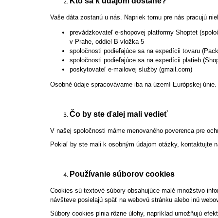
Kto sa k údajom dostane?
Vaše dáta zostanú u nás. Napriek tomu pre nás pracujú ni
prevádzkovateľ e-shopovej platformy Shoptet (spol
v Prahe, oddiel B vložka 5
spoločnosti podieľajúce sa na expedícii tovaru (Pac
spoločnosti podieľajúce sa na expedícii platieb (Sho
poskytovateľ e-mailovej služby (gmail.com)
Osobné údaje spracovávame iba na území Európskej únie.
Čo by ste ďalej mali vedieť
V našej spoločnosti máme menovaného poverenca pre ochra
Pokiaľ by ste mali k osobným údajom otázky, kontaktujte 
Používanie súborov cookies
Cookies sú textové súbory obsahujúce malé množstvo inform
návšteve posielajú späť na webovú stránku alebo inú webov
Súbory cookies plnia rôzne úlohy, napríklad umožňujú efek