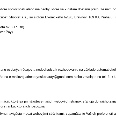
ektoré spoločnosti alebo iné osoby, ktoré sa k dátam dostanú preto, že nám 
očnosť Shoptet a.s., so sídlom Dvořeckého 628/8, Břevnov, 169 00, Praha 6
keta.sk, GLS.sk)
ptet Pay)
nu osobných údajov a nedochádza k rozhodovaniu na základe automatického 
nás na e-mailovej adrese yeskbeauty@gmail.com alebo zavolajte na tel. č. 
ácií, ktoré sa pri návšteve našich webových stránok sťahujú do vášho zaria
ú stránku, ktorá ich rozpozná.
tívnu navigáciu medzi webovými stránkami, zapamätanie Vašich preferencií a