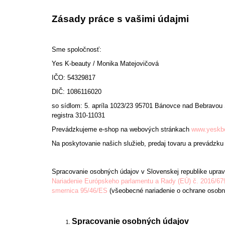
LIFTING EYE CREAM - 30ML
409 Kč
Zásady práce s vašimi údajmi
Sme spoločnosť:
Yes K-beauty / Monika Matejovičová
IČO: 54329817
DIČ: 1086116020
so sídlom: 5. apríla 1023/23 95701 Bánovce nad Bebravo
registra 310-11031
Prevádzkujeme e-shop na webových stránkach
www.yeskb
Na poskytovanie našich služieb, predaj tovaru a prevádzk
Spracovanie osobných údajov v Slovenskej republike uprav
Nariadenie Európskeho parlamentu a Rady (EÚ) č. 2016/67
smernica 95/46/ES
(všeobecné nariadenie o ochrane osobný
Spracovanie osobných údajov