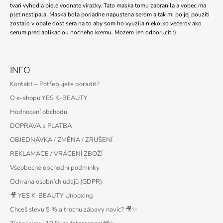
tvari vyhodia biele vodnate virazky. Tato maska tomu zabranila a vobec ma
plet nestipala. Maska bola poriadne napustena serom a tak mi po jej pouziti
zostalo v obale dost sera na to aby som ho vyuzila niekolko vecerov ako
serum pred aplikaciou nocneho kremu. Mozem len odporucit :)
INFO
Kontakt – Potřebujete poradit?
O e-shopu YES K-BEAUTY
Hodnocení obchodu
DOPRAVA a PLATBA
OBJEDNÁVKA / ZMĚNA / ZRUŠENÍ
REKLAMACE / VRÁCENÍ ZBOŽÍ
Všeobecné obchodní podmínky
Ochrana osobních údajů (GDPR)
🎥 YES K-BEAUTY Unboxing
Chceš slevu 5 % a trochu zábavy navíc? 🎥✨