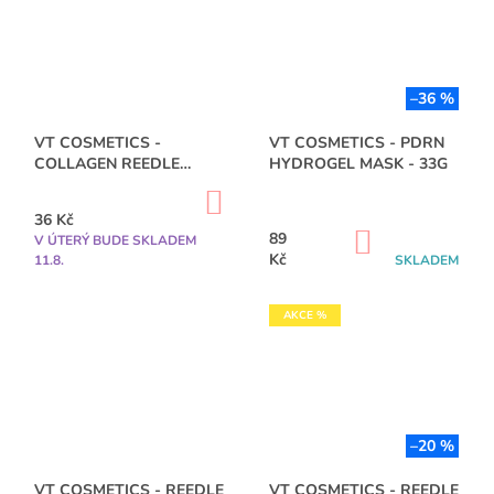
–36 %
VT COSMETICS -
VT COSMETICS - PDRN
COLLAGEN REEDLE
HYDROGEL MASK - 33G
SHOT 100 - VZORKA 2ML
DO
KOŠÍKU
36 Kč
DO
89
V ÚTERÝ BUDE SKLADEM
KOŠÍKU
Kč
11.8.
SKLADEM
AKCE %
–20 %
VT COSMETICS - REEDLE
VT COSMETICS - REEDLE