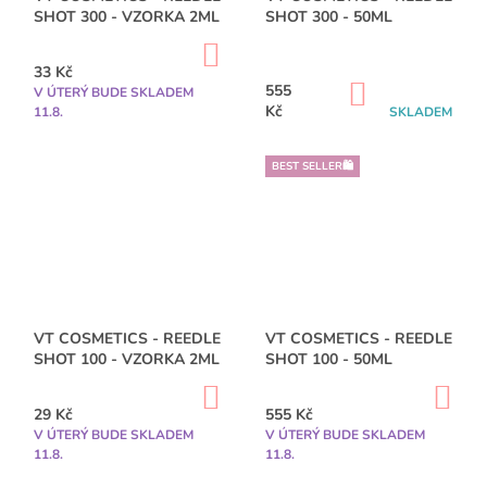
SHOT 300 - VZORKA 2ML
SHOT 300 - 50ML
DO
KOŠÍKU
33 Kč
DO
555
V ÚTERÝ BUDE SKLADEM
KOŠÍKU
Kč
11.8.
SKLADEM
BEST SELLER🛍️
VT COSMETICS - REEDLE
VT COSMETICS - REEDLE
SHOT 100 - VZORKA 2ML
SHOT 100 - 50ML
DO
DO
KOŠÍKU
KO
29 Kč
555 Kč
V ÚTERÝ BUDE SKLADEM
V ÚTERÝ BUDE SKLADEM
11.8.
11.8.