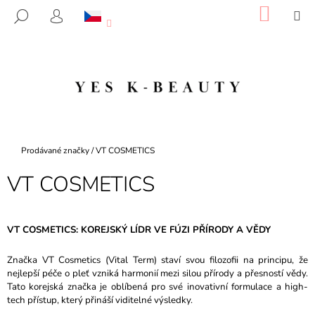
K
Přejít
NÁKU
M
HLEDAT
na
KOŠÍK
O
PŘIHLÁŠENÍ
ZPĚT
ZPĚT
obsah
Š
Í
C
K
O
P
O
T
Domů
Prodávané značky
/
VT COSMETICS
Ř
VT COSMETICS
E
B
U
VT COSMETICS: KOREJSKÝ LÍDR VE FÚZI PŘÍRODY A VĚDY
J
E
Značka VT Cosmetics (Vital Term) staví svou filozofii na principu, že
T
nejlepší péče o pleť vzniká harmonií mezi silou přírody a přesností vědy.
Tato korejská značka je oblíbená pro své inovativní formulace a high-
E
tech přístup, který přináší viditelné výsledky.
N