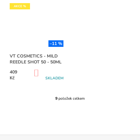
AKCE %
–11 %
VT COSMETICS - MILD
REEDLE SHOT 50 - 50ML
DO
409
KOŠÍKU
Kč
SKLADEM
9
položek celkem
O
V
L
Á
D
A
C