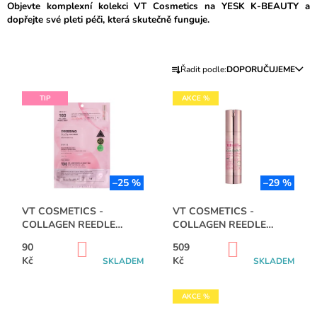
Objevte komplexní kolekci VT Cosmetics na YESK K-BEAUTY a
J
dopřejte své pleti péči, která skutečně funguje.
E
M
E
Ř
Řadit podle:
DOPORUČUJEME
A
ANUA
V
-
Z
TIP
AKCE %
Ý
PDRN
E
100
P
HYALURONIC
N
I
ACID
Í
BOOSTER
S
TONER
P
-
P
–25 %
–29 %
R
250ML
R
O
435
VT COSMETICS -
VT COSMETICS -
O
Kč
COLLAGEN REEDLE
COLLAGEN REEDLE
D
D
SHOT 100 2STEP
SHOT 100 - 50ML
U
DO
DO
90
509
HYDROGEL MASK
U
KOŠÍKU
KOŠÍKU
Kč
Kč
K
SKLADEM
SKLADEM
K
T
T
AKCE %
Ů
Ů