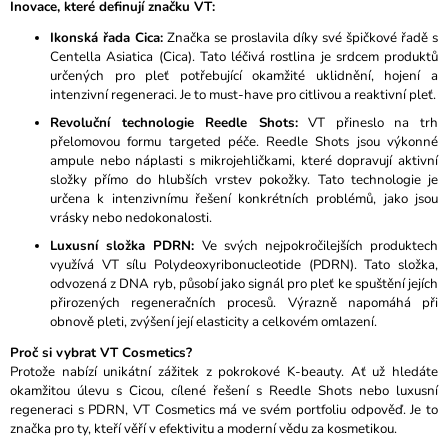
Inovace, které definují značku VT:
A
Ikonská řada Cica:
Značka se proslavila díky své špičkové řadě s
J
Centella Asiatica (Cica). Tato léčivá rostlina je srdcem produktů
Í
určených pro pleť potřebující okamžité uklidnění, hojení a
intenzivní regeneraci. Je to must-have pro citlivou a reaktivní pleť.
T
?
Revoluční technologie Reedle Shots:
VT přineslo na trh
přelomovou formu targeted péče. Reedle Shots jsou výkonné
ampule nebo náplasti s mikrojehličkami, které dopravují aktivní
složky přímo do hlubších vrstev pokožky. Tato technologie je
určena k intenzivnímu řešení konkrétních problémů, jako jsou
vrásky nebo nedokonalosti.
HLEDAT
Luxusní složka PDRN:
Ve svých nejpokročilejších produktech
využívá VT sílu Polydeoxyribonucleotide (PDRN). Tato složka,
odvozená z DNA ryb, působí jako signál pro pleť ke spuštění jejích
přirozených regeneračních procesů. Výrazně napomáhá při
D
obnově pleti, zvýšení její elasticity a celkovém omlazení.
O
P
Proč si vybrat VT Cosmetics?
O
Protože nabízí unikátní zážitek z pokrokové K-beauty. Ať už hledáte
R
okamžitou úlevu s Cicou, cílené řešení s Reedle Shots nebo luxusní
U
regeneraci s PDRN, VT Cosmetics má ve svém portfoliu odpověď. Je to
Č
značka pro ty, kteří věří v efektivitu a moderní vědu za kosmetikou.
U