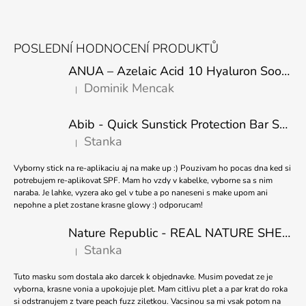
Í
P
Z
R
Á
V
POSLEDNÍ HODNOCENÍ PRODUKTŮ
K
P
Y
ANUA – Azelaic Acid 10 Hyaluron Soothing Serum – 30 ml
A
V
Dominik Mencak
|
T
Ý
Hodnocení produktu je 5 z 5 hvězdiček.
P
Í
I
Abib - Quick Sunstick Protection Bar SPF50+ PA++++ 22g
S
Stanka
|
U
Hodnocení produktu je 5 z 5 hvězdiček.
Vyborny stick na re-aplikaciu aj na make up :) Pouzivam ho pocas dna ked si
potrebujem re-aplikovat SPF. Mam ho vzdy v kabelke, vyborne sa s nim
naraba. Je lahke, vyzera ako gel v tube a po naneseni s make upom ani
nepohne a plet zostane krasne glowy :) odporucam!
Nature Republic - REAL NATURE SHEET MASK TEA TREE 23ml
Stanka
|
Hodnocení produktu je 5 z 5 hvězdiček.
Tuto masku som dostala ako darcek k objednavke. Musim povedat ze je
vyborna, krasne vonia a upokojuje plet. Mam citlivu plet a a par krat do roka
si odstranujem z tvare peach fuzz ziletkou. Vacsinou sa mi vsak potom na