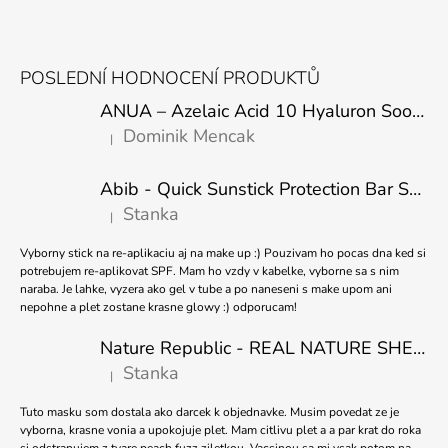
A
Z
J
Á
Í
POSLEDNÍ HODNOCENÍ PRODUKTŮ
P
T
ANUA – Azelaic Acid 10 Hyaluron Soothing Serum – 30 ml
A
?
Dominik Mencak
|
T
Hodnocení produktu je 5 z 5 hvězdiček.
Í
Abib - Quick Sunstick Protection Bar SPF50+ PA++++ 22g
Stanka
|
Hodnocení produktu je 5 z 5 hvězdiček.
HLEDAT
Vyborny stick na re-aplikaciu aj na make up :) Pouzivam ho pocas dna ked si
potrebujem re-aplikovat SPF. Mam ho vzdy v kabelke, vyborne sa s nim
naraba. Je lahke, vyzera ako gel v tube a po naneseni s make upom ani
nepohne a plet zostane krasne glowy :) odporucam!
D
O
Nature Republic - REAL NATURE SHEET MASK TEA TREE 23ml
P
O
Stanka
|
Hodnocení produktu je 5 z 5 hvězdiček.
R
U
Tuto masku som dostala ako darcek k objednavke. Musim povedat ze je
Č
vyborna, krasne vonia a upokojuje plet. Mam citlivu plet a a par krat do roka
U