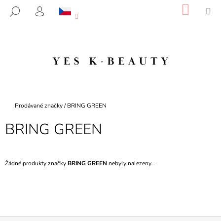
K
Přejít
NÁKU
M
HLEDAT
na
KOŠÍK
O
PŘIHLÁŠENÍ
ZPĚT
ZPĚT
obsah
Š
Í
C
K
O
P
O
T
Domů
Prodávané značky
/
BRING GREEN
Ř
BRING GREEN
E
B
U
Žádné produkty značky
BRING GREEN
nebyly nalezeny...
J
E
T
E
N