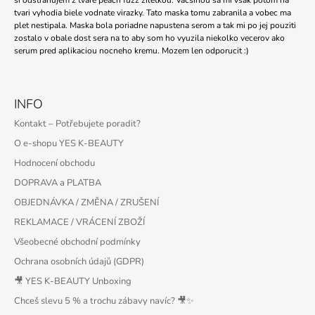
si odstranujem z tvare peach fuzz ziletkou. Vacsinou sa mi vsak potom na
J
tvari vyhodia biele vodnate virazky. Tato maska tomu zabranila a vobec ma
E
plet nestipala. Maska bola poriadne napustena serom a tak mi po jej pouziti
M
zostalo v obale dost sera na to aby som ho vyuzila niekolko vecerov ako
E
serum pred aplikaciou nocneho kremu. Mozem len odporucit :)
MEDIHEAL
-
INFO
PDRN
LIFTING
Kontakt – Potřebujete poradit?
PAD
100PADS
O e-shopu YES K-BEAUTY
-
Hodnocení obchodu
170ML
DOPRAVA a PLATBA
466
Kč
OBJEDNÁVKA / ZMĚNA / ZRUŠENÍ
Původně:
578
REKLAMACE / VRÁCENÍ ZBOŽÍ
Kč
Všeobecné obchodní podmínky
Ochrana osobních údajů (GDPR)
🎥 YES K-BEAUTY Unboxing
Chceš slevu 5 % a trochu zábavy navíc? 🎥✨