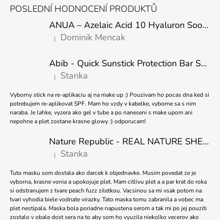
Á
V
J
POSLEDNÍ HODNOCENÍ PRODUKTŮ
K
P
E
Y
ANUA – Azelaic Acid 10 Hyaluron Soothing Serum – 30 ml
M
A
V
E
Dominik Mencak
|
T
Ý
Hodnocení produktu je 5 z 5 hvězdiček.
P
Í
DR.ALTHEA
I
Abib - Quick Sunstick Protection Bar SPF50+ PA++++ 22g
-
S
AQUA
Stanka
|
U
Hodnocení produktu je 5 z 5 hvězdiček.
MARINE
WATERY
Vyborny stick na re-aplikaciu aj na make up :) Pouzivam ho pocas dna ked si
CREAM
potrebujem re-aplikovat SPF. Mam ho vzdy v kabelke, vyborne sa s nim
50ML
naraba. Je lahke, vyzera ako gel v tube a po naneseni s make upom ani
287
nepohne a plet zostane krasne glowy :) odporucam!
Kč
Nature Republic - REAL NATURE SHEET MASK TEA TREE 23ml
Stanka
|
Hodnocení produktu je 5 z 5 hvězdiček.
Tuto masku som dostala ako darcek k objednavke. Musim povedat ze je
vyborna, krasne vonia a upokojuje plet. Mam citlivu plet a a par krat do roka
si odstranujem z tvare peach fuzz ziletkou. Vacsinou sa mi vsak potom na
tvari vyhodia biele vodnate virazky. Tato maska tomu zabranila a vobec ma
plet nestipala. Maska bola poriadne napustena serom a tak mi po jej pouziti
zostalo v obale dost sera na to aby som ho vyuzila niekolko vecerov ako