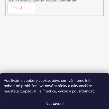
údajov
a
všeobecnými obchodnými podmienkami
PŘIHLÁSIT SE
Používáme soubory cookie, abychom vám umožnili
pohodlné prohlížení webové stránky a díky analýze
neustále zlepšovali její funkce, výkon a použitelnost.
Nastavení