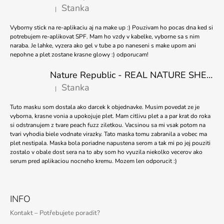
Stanka
|
Hodnocení produktu je 5 z 5 hvězdiček.
Vyborny stick na re-aplikaciu aj na make up :) Pouzivam ho pocas dna ked si
potrebujem re-aplikovat SPF. Mam ho vzdy v kabelke, vyborne sa s nim
naraba. Je lahke, vyzera ako gel v tube a po naneseni s make upom ani
nepohne a plet zostane krasne glowy :) odporucam!
Nature Republic - REAL NATURE SHEET MASK TEA TREE 23ml
Stanka
|
Hodnocení produktu je 5 z 5 hvězdiček.
Tuto masku som dostala ako darcek k objednavke. Musim povedat ze je
vyborna, krasne vonia a upokojuje plet. Mam citlivu plet a a par krat do roka
si odstranujem z tvare peach fuzz ziletkou. Vacsinou sa mi vsak potom na
tvari vyhodia biele vodnate virazky. Tato maska tomu zabranila a vobec ma
plet nestipala. Maska bola poriadne napustena serom a tak mi po jej pouziti
zostalo v obale dost sera na to aby som ho vyuzila niekolko vecerov ako
serum pred aplikaciou nocneho kremu. Mozem len odporucit :)
INFO
Kontakt – Potřebujete poradit?