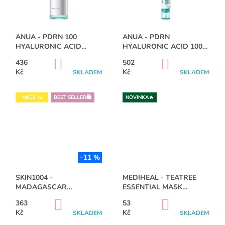
S
P
A
P
R
J
R
O
Í
ANUA - PDRN 100
ANUA - PDRN
O
HYALURONIC ACID
HYALURONIC ACID 100
D
T
D
BOOSTER TONER -
MOISTURE CREAM -
U
?
DO
DO
436
502
250ML
60ML
U
KOŠÍKU
KOŠÍKU
Kč
Kč
K
SKLADEM
SKLADEM
K
T
T
AKCE %
BEST SELLER🛍️
NOVINKA🔥
Ů
Ů
HLEDAT
D
–11 %
O
P
SKIN1004 -
MEDIHEAL - TEATREE
O
MADAGASCAR
ESSENTIAL MASK
R
CENTELLA HYALU-CICA
CALMING MOISTURE 24
DO
DO
363
53
U
WATER-FIT SUN SERUM
ML
KOŠÍKU
KOŠÍKU
Kč
Kč
Č
SKLADEM
SKLADEM
SPF50 PA++++ 50ML
U