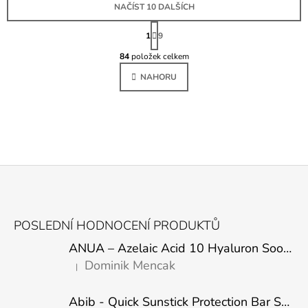
NAČÍST 10 DALŠÍCH
S
T
1
9
O
R
Á
84
položek celkem
V
N
L
K
NAHORU
Á
O
D
V
Á
A
N
C
Í
Í
P
R
V
K
Z
Y
Á
V
POSLEDNÍ HODNOCENÍ PRODUKTŮ
Ý
P
P
ANUA – Azelaic Acid 10 Hyaluron Soothing Serum – 30 ml
A
I
Dominik Mencak
S
|
T
Hodnocení produktu je 5 z 5 hvězdiček.
U
Í
Abib - Quick Sunstick Protection Bar SPF50+ PA++++ 22g