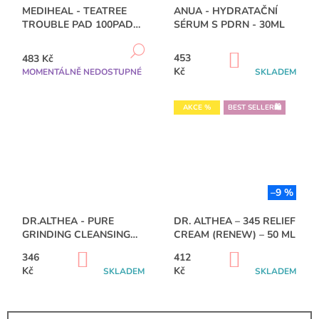
MEDIHEAL - TEATREE
ANUA - HYDRATAČNÍ
TROUBLE PAD 100PADS
SÉRUM S PDRN - 30ML
- 170ML
DETAIL
DO
453
483 Kč
KOŠÍKU
Kč
MOMENTÁLNĚ NEDOSTUPNÉ
SKLADEM
AKCE %
BEST SELLER🛍️
–9 %
DR.ALTHEA - PURE
DR. ALTHEA – 345 RELIEF
GRINDING CLEANSING
CREAM (RENEW) – 50 ML
BALM - 50ML
DO
DO
346
412
KOŠÍKU
KOŠÍKU
Kč
Kč
SKLADEM
SKLADEM