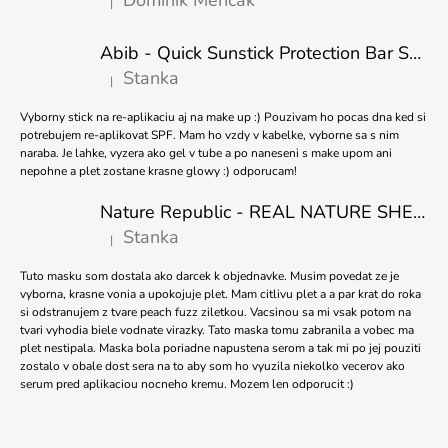
Dominik Mencak
|
T
Ý
Hodnocení produktu je 5 z 5 hvězdiček.
P
Í
I
Abib - Quick Sunstick Protection Bar SPF50+ PA++++ 22g
S
Stanka
|
U
Hodnocení produktu je 5 z 5 hvězdiček.
Vyborny stick na re-aplikaciu aj na make up :) Pouzivam ho pocas dna ked si
potrebujem re-aplikovat SPF. Mam ho vzdy v kabelke, vyborne sa s nim
naraba. Je lahke, vyzera ako gel v tube a po naneseni s make upom ani
nepohne a plet zostane krasne glowy :) odporucam!
Nature Republic - REAL NATURE SHEET MASK TEA TREE 23ml
Stanka
|
Hodnocení produktu je 5 z 5 hvězdiček.
Tuto masku som dostala ako darcek k objednavke. Musim povedat ze je
vyborna, krasne vonia a upokojuje plet. Mam citlivu plet a a par krat do roka
si odstranujem z tvare peach fuzz ziletkou. Vacsinou sa mi vsak potom na
tvari vyhodia biele vodnate virazky. Tato maska tomu zabranila a vobec ma
plet nestipala. Maska bola poriadne napustena serom a tak mi po jej pouziti
zostalo v obale dost sera na to aby som ho vyuzila niekolko vecerov ako
serum pred aplikaciou nocneho kremu. Mozem len odporucit :)