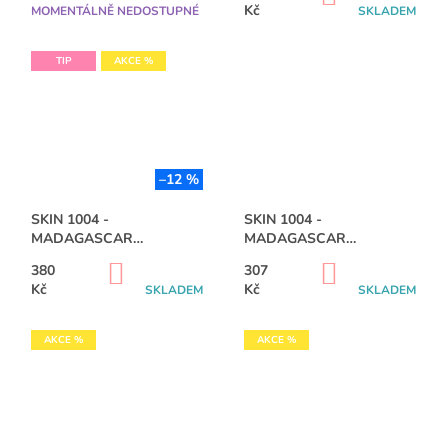
KOŠÍKU
Kč
MOMENTÁLNĚ NEDOSTUPNÉ
SKLADEM
J
E
M
TIP
AKCE %
E
MEDIHEAL
-
MADECASSOSIDE
BLEMISH
–12 %
PAD
100PADS
SKIN 1004 -
SKIN 1004 -
-
170ML
MADAGASCAR
MADAGASCAR
CENTELLA PROBIO-CICA
CENTELLA AMPOULE
453
DO
DO
380
307
INTENSIVE AMPOULE -
FOAM - 125ML
Kč
KOŠÍKU
KOŠÍKU
Kč
Kč
SKLADEM
SKLADEM
50ML
Původně:
555
Kč
AKCE %
AKCE %