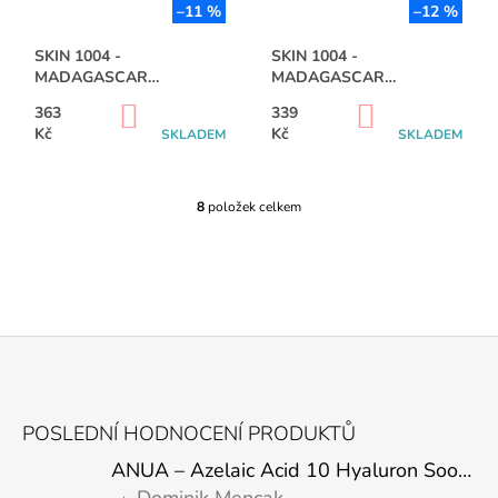
–11 %
–12 %
SKIN 1004 -
SKIN 1004 -
MADAGASCAR
MADAGASCAR
CENTELLA LIGHT
CENTELLA AMPOULE -
DO
DO
363
339
CLEANSING OIL - 200ML
55ML
KOŠÍKU
KOŠÍKU
Kč
Kč
SKLADEM
SKLADEM
8
položek celkem
O
V
L
Á
D
A
C
Í
P
Z
R
Á
V
POSLEDNÍ HODNOCENÍ PRODUKTŮ
K
P
Y
ANUA – Azelaic Acid 10 Hyaluron Soothing Serum – 30 ml
A
V