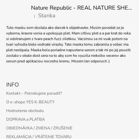
Nature Republic - REAL NATURE SHEET MASK TEA TREE 23ml
Stanka
|
Hodnotenie produktu je 5 z 5 hviezdičiek.
Tuto masku som dostala ako darcek k objednavke. Musim povedat ze je
vyborna, krasne vonia a upokojuje plet. Mam citlivu plet a a par krat do roka
si odstranujem z tvare peach fuzz ziletkou. Vacsinou sa mi vsak potom na
tvari vyhodia biele vodnate virazky. Tato maska tomu zabranila a vobec ma
plet nestipala. Maska bola poriadne napustena serom a tak mi po jej pouziti
zostalo v obale dost sera na to aby som ho vyuzila niekolko vecerov ako
serum pred aplikaciou nocneho kremu. Mozem len odporucit :)
INFO
Kontakt – Potrebujete poradiť?
O e-shope YES K-BEAUTY
Hodnotenie obchodu
DOPRAVA a PLATBA
OBJEDNÁVKA / ZMENA / ZRUŠENIE
REKLAMÁCIA / VRÁTENIE TOVARU