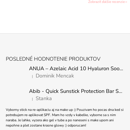
Zobraziť ďalšie recenzie
Z
Á
POSLEDNÉ HODNOTENIE PRODUKTOV
P
ANUA – Azelaic Acid 10 Hyaluron Soothing Serum – 30 ml
Ä
Dominik Mencak
|
T
Hodnotenie produktu je 5 z 5 hviezdičiek.
I
Abib - Quick Sunstick Protection Bar SPF50+ PA++++ 22g
E
Stanka
|
Hodnotenie produktu je 5 z 5 hviezdičiek.
Vyborny stick na re-aplikaciu aj na make up :) Pouzivam ho pocas dna ked si
potrebujem re-aplikovat SPF. Mam ho vzdy v kabelke, vyborne sa s nim
naraba. Je lahke, vyzera ako gel v tube a po naneseni s make upom ani
nepohne a plet zostane krasne glowy :) odporucam!