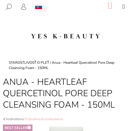
K
Prejsť
NÁKU
M
HĽADAŤ
na
KOŠÍK
O
PRIHLÁSENIE
SPÄŤ
SPÄŤ
obsah
Š
Í
Č
K
O
P
O
T
Domov
STAROSTLIVOSŤ O PLEŤ
/
Anua - Heartleaf Quercetinol Pore Deep
R
Cleansing Foam - 150ML
E
ANUA - HEARTLEAF
B
QUERCETINOL PORE DEEP
U
J
CLEANSING FOAM - 150ML
E
T
Priemerné
4 hodnotenia
Podrobnosti hodnotenia
E
hodnotenie
BEST SELLER🛍️
N
produktu