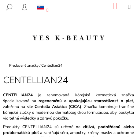
K
Prejsť
NÁKU
M
HĽADAŤ
na
KOŠÍK
O
PRIHLÁSENIE
SPÄŤ
SPÄŤ
obsah
Š
Í
Č
K
O
P
O
T
Domov
Predávané značky
/
Centellian24
R
CENTELLIAN24
E
B
U
CENTELLIAN24
je renomovaná kórejská kozmetická značka
špecializovaná na
regeneračnú a upokojujúcu starostlivosť o pleť
,
J
založenú na sile
Centella Asiatica (CICA)
. Značka kombinuje tradičné
E
kórejské zložky s modernou dermatologickou formuláciou, aby poskytla
viditeľné výsledky a zdravú pokožku.
T
E
Produkty CENTELLIAN24 sú určené na
citlivú, podráždenú alebo
problematickú pleť
a zahŕňajú sérá, ampulky, krémy, masky a ochranné
N