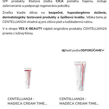
SPF produkty. Kľúčová zložka
CICA
pomáha hojeniu, znižuje
Á
začervenanie a podporuje regeneráciu pokožky.
J
Značka kladie dôraz na
bezpečné, hypoalergénne zloženie,
S
dermatologicky testované produkty a špičkovú kvalitu
. Vďaka tomu je
CENTELLIAN24 vhodná aj pre citlivú pleť a každodennú rutinu.
Ť
V e-shope
YES K-BEAUTY
nájdeš originálne produkty CENTELLIAN24
?
priamo z Južnej Kórey.
R
Radiť podľa:
ODPORÚČAME
A
HĽADAŤ
V
D
Ý
E
P
N
O
I
I
D
S
P
E
P
O
P
R
R
R
Ú
CENTELLIAN24 -
CENTELLIAN24 -
O
Č
MADECA CREAM TIME
MADECA CREAM TIME
O
D
A
REVERSE 15ML
REVERSE ZERO