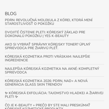
BLOG
PDRN: REVOLUČNÁ MOLEKULA Z KÓREI, KTORÁ MENÍ
STAROSTLIVOSŤ O POKOŽKU
DVOJITÉ ČISTENIE PLETI: KÓREJSKÝ ZÁKLAD PRE
DOKONALÚ POKOŽKU | YES K-BEAUTY
AKO SI VYBRAŤ SPRÁVNY KÓREJSKY TONER? ÚPLNÝ
SPRIEVODCA PRE ŽIARIVÚ PLEŤ.
KÓREJSKÁ KOZMETIKA PROTI VRÁSKAM: NAJLEPŠIE
INGREDIENCIE
NAJLEPŠIA KÓREJSKÁ KOZMETIKA NA AKNÉ: KOMPLETNÝ
SPRIEVODCA
KÓREJSKÁ KOZMETIKA 2026: PDRN, NAD+ A NOVÁ
GENERÁCIA GLASS SKIN TRENDOV
✨ KÓREJSKÁ EXFOLIÁCIA: TAJOMSTVO HLADKEJ A ŽIARIVEJ
PLETI ✨
ČO JE K-BEAUTY + PREČO BY STE MALI PRESKÚMAŤ
KÓREJSKÉ KOZMETICKÉ PRODUKTY