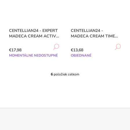
CENTELLIAN24 - EXPERT
CENTELLIAN24 -
MADECA CREAM ACTIVE
MADECA CREAM TIME
RENEW PDRN 50ML
REVERSE - 50ML
DETAIL
DE
€17,98
€13,68
MOMENTÁLNE NEDOSTUPNÉ
OBJEDNANÉ
6
položiek celkom
O
V
L
Á
D
A
C
I
E
Z
P