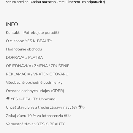
serum pred aplikaciou nocneho kremu. Mozem len odporucit :)
INFO
Kontakt – Potrebujete poradiť?
O e-shope YES K-BEAUTY
Hodnotenie obchodu
DOPRAVA a PLATBA
OBJEDNÁVKA / ZMENA / ZRUŠENIE
REKLAMÁCIA / VRÁTENIE TOVARU
Všeobecné obchodné podmienky
Ochrana osobných údajov (GDPR)
🎥 YES K-BEAUTY Unboxing
Chceš zľavu 5 % a trochu zábavy navyše? 🎥✨
Získaj zľavu 10 % za fotorecenziu 📸✨
Vernostná zľava v YES K-BEAUTY