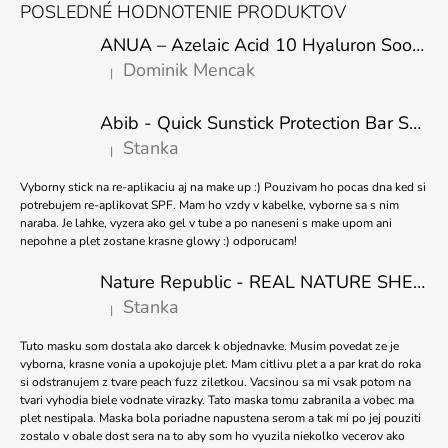
Á
R
POSLEDNÉ HODNOTENIE PRODUKTOV
V
P
K
ANUA – Azelaic Acid 10 Hyaluron Soothing Serum – 30 ml
Ä
Y
Dominik Mencak
|
T
V
Hodnotenie produktu je 5 z 5 hviezdičiek.
Ý
I
P
Abib - Quick Sunstick Protection Bar SPF50+ PA++++ 22g
E
I
Stanka
|
S
Hodnotenie produktu je 5 z 5 hviezdičiek.
U
Vyborny stick na re-aplikaciu aj na make up :) Pouzivam ho pocas dna ked si
potrebujem re-aplikovat SPF. Mam ho vzdy v kabelke, vyborne sa s nim
naraba. Je lahke, vyzera ako gel v tube a po naneseni s make upom ani
nepohne a plet zostane krasne glowy :) odporucam!
Nature Republic - REAL NATURE SHEET MASK TEA TREE 23ml
Stanka
|
Hodnotenie produktu je 5 z 5 hviezdičiek.
Tuto masku som dostala ako darcek k objednavke. Musim povedat ze je
vyborna, krasne vonia a upokojuje plet. Mam citlivu plet a a par krat do roka
si odstranujem z tvare peach fuzz ziletkou. Vacsinou sa mi vsak potom na
tvari vyhodia biele vodnate virazky. Tato maska tomu zabranila a vobec ma
plet nestipala. Maska bola poriadne napustena serom a tak mi po jej pouziti
zostalo v obale dost sera na to aby som ho vyuzila niekolko vecerov ako