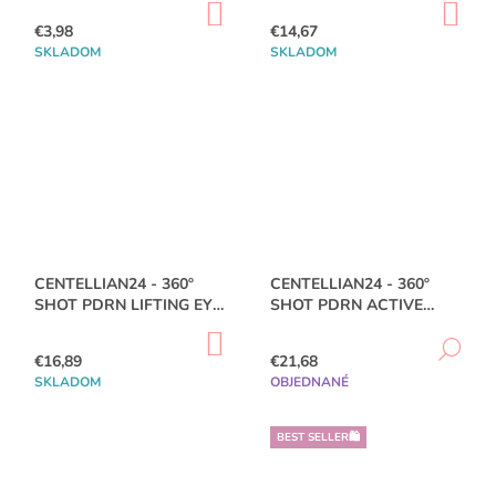
D
DO
DO
M
(SEASON7) 80ML
U
KOŠÍKA
KO
€3,98
€14,67
U
E
K
SKLADOM
SKLADOM
K
T
MEDIHEAL
T
-
O
O
ROSE
V
PDRN
V
ESSENTIAL
MASK
HEALTHY
GLOW
24
ML
CENTELLIAN24 - 360º
CENTELLIAN24 - 360º
€2,19
SHOT PDRN LIFTING EYE
SHOT PDRN ACTIVE
CREAM - 30ML
SERUM 50ML
DO
DE
KOŠÍKA
€16,89
€21,68
SKLADOM
OBJEDNANÉ
BEST SELLER🛍️