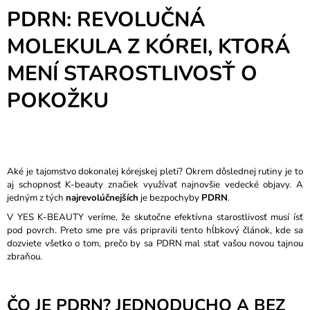
PDRN: REVOLUČNÁ
Á
J
MOLEKULA Z KÓREI, KTORÁ
S
MENÍ STAROSTLIVOSŤ O
Ť
?
POKOŽKU
HĽADAŤ
Aké je tajomstvo dokonalej kórejskej pleti? Okrem dôslednej rutiny je to
aj schopnosť K-beauty značiek využívať najnovšie vedecké objavy. A
jedným z tých
najrevolúčnejších
je bezpochyby
PDRN
.
O
V YES K-BEAUTY veríme, že skutočne efektívna starostlivosť musí ísť
D
pod povrch. Preto sme pre vás pripravili tento hĺbkový článok, kde sa
P
dozviete všetko o tom, prečo by sa PDRN mal stať vašou novou tajnou
O
zbraňou.
R
Ú
Č
ČO JE PDRN? JEDNODUCHO A BEZ
A