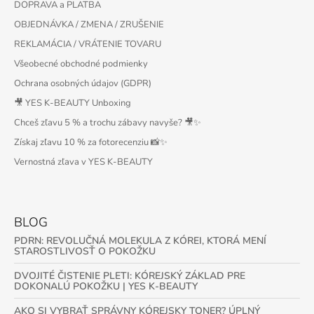
DOPRAVA a PLATBA
OBJEDNÁVKA / ZMENA / ZRUŠENIE
REKLAMÁCIA / VRÁTENIE TOVARU
Všeobecné obchodné podmienky
Ochrana osobných údajov (GDPR)
🎥 YES K-BEAUTY Unboxing
Chceš zľavu 5 % a trochu zábavy navyše? 🎥✨
Získaj zľavu 10 % za fotorecenziu 📸✨
Vernostná zľava v YES K-BEAUTY
BLOG
PDRN: REVOLUČNÁ MOLEKULA Z KÓREI, KTORÁ MENÍ
STAROSTLIVOSŤ O POKOŽKU
DVOJITÉ ČISTENIE PLETI: KÓREJSKÝ ZÁKLAD PRE
DOKONALÚ POKOŽKU | YES K-BEAUTY
AKO SI VYBRAŤ SPRÁVNY KÓREJSKY TONER? ÚPLNÝ