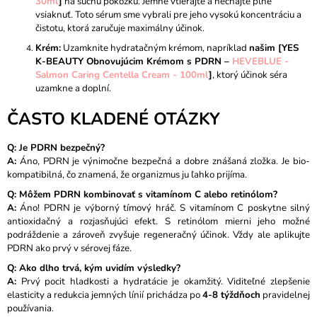
30ml
]
na suchú pokožku. Jemne vtierajte a nechajte plne
vsiaknuť. Toto sérum sme vybrali pre jeho vysokú koncentráciu a
čistotu, ktorá zaručuje maximálny účinok.
Krém:
Uzamknite hydratačným krémom, napríklad
našim [YES
K-BEAUTY Obnovujúcim Krémom s PDRN –
HEVEBLUE -
Salmon Caring Centella Cream - 100ml
]
, ktorý účinok séra
uzamkne a doplní.
ČASTO KLADENÉ OTÁZKY
Q: Je PDRN bezpečný?
A:
Áno, PDRN je výnimočne bezpečná a dobre znášaná zložka. Je bio-
kompatibilná, čo znamená, že organizmus ju ľahko prijíma.
Q: Môžem PDRN kombinovať s vitamínom C alebo retinólom?
A:
Áno! PDRN je výborný tímový hráč. S vitamínom C poskytne silný
antioxidačný a rozjasňujúci efekt. S retinólom mierni jeho možné
podráždenie a zároveň zvyšuje regeneračný účinok. Vždy ale aplikujte
PDRN ako prvý v sérovej fáze.
Q: Ako dlho trvá, kým uvidím výsledky?
A:
Prvý pocit hladkosti a hydratácie je okamžitý. Viditeľné zlepšenie
elasticity a redukcia jemných línií prichádza po
4-8 týždňoch
pravidelnej
používania.