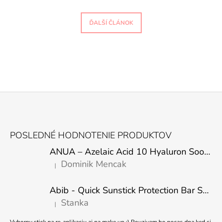
ĎALŠÍ ČLÁNOK
Z
Á
POSLEDNÉ HODNOTENIE PRODUKTOV
P
ANUA – Azelaic Acid 10 Hyaluron Soothing Serum – 30 ml
Ä
Dominik Mencak
|
T
Hodnotenie produktu je 5 z 5 hviezdičiek.
I
Abib - Quick Sunstick Protection Bar SPF50+ PA++++ 22g
E
Stanka
|
Hodnotenie produktu je 5 z 5 hviezdičiek.