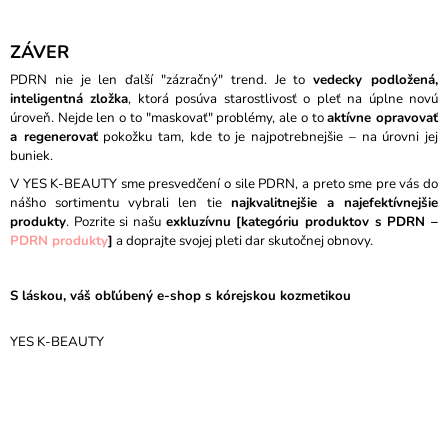
ZÁVER
PDRN nie je len ďalší "zázračný" trend. Je to
vedecky podložená,
inteligentná zložka
, ktorá posúva starostlivosť o pleť na úplne novú
úroveň. Nejde len o to "maskovať" problémy, ale o to
aktívne opravovať
a regenerovať
pokožku tam, kde to je najpotrebnejšie – na úrovni jej
buniek.
V YES K-BEAUTY sme presvedčení o sile PDRN, a preto sme pre vás do
nášho sortimentu vybrali len tie
najkvalitnejšie a najefektívnejšie
produkty
. Pozrite si našu
exkluzívnu [kategóriu produktov s PDRN –
PDRN produkty
]
a doprajte svojej pleti dar skutočnej obnovy.
S láskou, váš obľúbený e-shop s kórejskou kozmetikou
YES K-BEAUTY