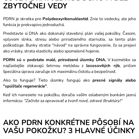
ZBYTOČNEJ VEDY
M
E
PDRN je skratka pre
Polydeoxyribonukleotid
. Znie to vedecky, ale jeho
DR.ALTHEA
funkcia je prekvapivo jednoduchá.
-
Predstavte si DNA ako dokonalý stavebný plán vašej pokožky. Časom,
AQUA
vplyvom slnka, stresu alebo prirodzeného starnutia, sa tento plán
MARINE
poškodzuje. Bunky stratia "návod" na správne fungovanie, čo sa prejaví
WATERY
CREAM
ako vrásky, strata elasticity alebo spomalené hojenie.
50ML
PDRN sú v podstate malé, prirodzené úlomky DNA.
V kozmetike sa
€11,87
najčastejšie získavajú šetrnou metódou z
lososovitých rýb
, pričom
špeciálna úprava zaručuje ich maximálnu čistotu a bezpečnosť.
Ako to funguje? Tieto úlomky fungujú ako
presné signály alebo
"spúšťače regenerácie"
.
Keď ich nanesiete na pokožku, doručia vaším oslabeným bunkám jasnú
informáciu:
"Začnite sa opravovať a tvoriť nové, zdravé štruktúry!"
AKO PDRN KONKRÉTNE PÔSOBÍ NA
VAŠU POKOŽKU? 3 HLAVNÉ ÚČINKY