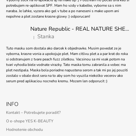
Vyborny stick na re-aplikaciu aj na make up :) Pouzivam ho pocas dna ked si
potrebujem re-aplikovat SPF. Mam ho vzdy v kabelke, vyborne sa s nim
naraba. Je lahke, vyzera ako gel v tube a po naneseni s make upom ani
nepohne a plet zostane krasne glowy :) odporucam!
Nature Republic - REAL NATURE SHEET MASK TEA TREE 23ml
Stanka
|
Hodnotenie produktu je 5 z 5 hviezdičiek.
Tuto masku som dostala ako darcek k objednavke. Musim povedat ze je
vyborna, krasne vonia a upokojuje plet. Mam citlivu plet a a par krat do roka
si odstranujem z tvare peach fuzz ziletkou. Vacsinou sa mi vsak potom na
tvari vyhodia biele vodnate virazky. Tato maska tomu zabranila a vobec ma
plet nestipala. Maska bola poriadne napustena serom a tak mi po jej pouziti
zostalo v obale dost sera na to aby som ho vyuzila niekolko vecerov ako
serum pred aplikaciou nocneho kremu. Mozem len odporucit :)
INFO
Kontakt – Potrebujete poradiť?
O e-shope YES K-BEAUTY
Hodnotenie obchodu