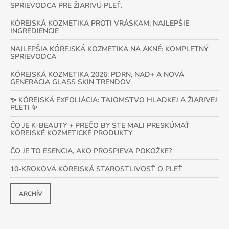
SPRIEVODCA PRE ŽIARIVÚ PLEŤ.
KÓREJSKÁ KOZMETIKA PROTI VRÁSKAM: NAJLEPŠIE
INGREDIENCIE
NAJLEPŠIA KÓREJSKÁ KOZMETIKA NA AKNÉ: KOMPLETNÝ
SPRIEVODCA
KÓREJSKÁ KOZMETIKA 2026: PDRN, NAD+ A NOVÁ
GENERÁCIA GLASS SKIN TRENDOV
✨ KÓREJSKÁ EXFOLIÁCIA: TAJOMSTVO HLADKEJ A ŽIARIVEJ
PLETI ✨
ČO JE K-BEAUTY + PREČO BY STE MALI PRESKÚMAŤ
KÓREJSKÉ KOZMETICKÉ PRODUKTY
ČO JE TO ESENCIA, AKO PROSPIEVA POKOŽKE?
10-KROKOVÁ KÓREJSKÁ STAROSTLIVOSŤ O PLEŤ
ARCHÍV