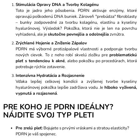
Stimulácia Opravy DNA a Tvorby Kolagénu
Toto je jadro jeho pôsobenia. PDRN aktivuje enzýmy, ktoré
opravujú poškodenú DNA buniek. Zároveň "prebúdza" fibroblasty
– bunky zodpovedné za tvorbu kolagénu, elastínu a kyseliny
hyalurónovej. Výsledok? Pokožka, ktorá nie je len na povrchu
vyhladená, ale je
skutočne pevnejšia a odolnejšia
zvnútra.
Zrýchlené Hojenie a Zníženie Zápalov
PDRN má výborné protizápalové vlastnosti a podporuje tvorbu
nových cievok. To z neho robí skvelú zložku pre
problematickú
pleť s tendenciou k akné
, alebo pokožku po procedúrach, ktorá
potrebuje rýchle zotavenie.
Intenzívna Hydratácia a Rozjasnenie
Vďaka lepšej celkovej kondícii a zvýšenej tvorbe kyseliny
hyalurónovej pokožka lepšie zadržiava vodu. Je
hlboko vyživená,
vypnutá a rozjasnená
.
PRE KOHO JE PDRN IDEÁLNY?
NÁJDITE SVOJ TYP PLETI
Pre zrelú pleť:
Bojujete s prvými vráskami a stratou elasticity?
PDRN je váš spojenec.