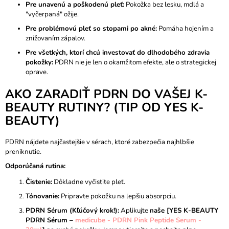
Pre unavenú a poškodenú pleť:
Pokožka bez lesku, mdlá a
"vyčerpaná" ožije.
Pre problémovú pleť so stopami po akné:
Pomáha hojením a
znižovaním zápalov.
Pre všetkých, ktorí chcú investovať do dlhodobého zdravia
pokožky:
PDRN nie je len o okamžitom efekte, ale o strategickej
oprave.
AKO ZARADIŤ PDRN DO VAŠEJ K-
BEAUTY RUTINY? (TIP OD YES K-
BEAUTY)
PDRN nájdete najčastejšie v sérach, ktoré zabezpečia najhlbšie
preniknutie.
Odporúčaná rutina:
Čistenie:
Dôkladne vyčistite pleť.
Tónovanie:
Pripravte pokožku na lepšiu absorpciu.
PDRN Sérum (Kľúčový krok!):
Aplikujte
naše [YES K-BEAUTY
PDRN Sérum –
medicube - PDRN Pink Peptide Serum -