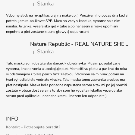
Stanka
|
Hodnotenie produktu je 5 z 5 hviezdičiek.
Vyborny stick na re-aplikaciu aj na make up :) Pouzivam ho pocas dna ked si
potrebujem re-aplikovat SPF. Mam ho vzdy v kabelke, vyborne sa s nim
naraba. Je lahke, vyzera ako gel v tube a po naneseni s make upom ani
nepohne a plet zostane krasne glowy :) odporucam!
Nature Republic - REAL NATURE SHEET MASK TEA TREE 23ml
Stanka
|
Hodnotenie produktu je 5 z 5 hviezdičiek.
Tuto masku som dostala ako darcek k objednavke. Musim povedat ze je
vyborna, krasne vonia a upokojuje plet. Mam citlivu plet a a par krat do roka
si odstranujem z tvare peach fuzz ziletkou. Vacsinou sa mi vsak potom na
tvari vyhodia biele vodnate virazky. Tato maska tomu zabranila a vobec ma
plet nestipala. Maska bola poriadne napustena serom a tak mi po jej pouziti
zostalo v obale dost sera na to aby som ho vyuzila niekolko vecerov ako
serum pred aplikaciou nocneho kremu. Mozem len odporucit :)
INFO
Kontakt – Potrebujete poradiť?