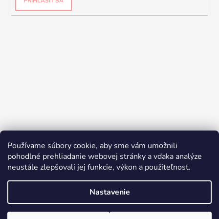
PRIHLÁSIŤ SA
Používame súbory cookie, aby sme vám umožnili
pohodlné prehliadanie webovej stránky a vďaka analýze
neustále zlepšovali jej funkcie, výkon a použiteľnosť.
Nastavenie
Vytvoril Shoptet
© 2026 YES K-BEAUTY. Všetky práva vyhradené.