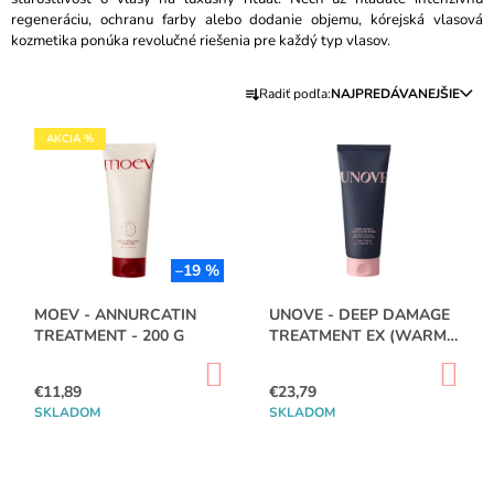
regeneráciu, ochranu farby alebo dodanie objemu, kórejská vlasová
Á
kozmetika ponúka revolučné riešenia pre každý typ vlasov.
J
R
S
Radiť podľa:
NAJPREDÁVANEJŠIE
A
Ť
V
D
?
AKCIA %
Ý
E
P
N
I
I
S
E
HĽADAŤ
P
–19 %
P
R
R
MOEV - ANNURCATIN
UNOVE - DEEP DAMAGE
O
TREATMENT - 200 G
TREATMENT EX (WARM
O
O
D
PETALS) - 207ML
D
D
DO
DO
U
KOŠÍKA
KO
P
€11,89
€23,79
U
O
K
SKLADOM
SKLADOM
K
R
T
Ú
T
O
Č
O
A