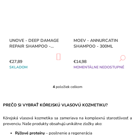
V
V
M
E
MEDICUBE
-
TXA
NIACINAMIDE
UNOVE - DEEP DAMAGE
MOEV - ANNURCATIN
CAPSULE
REPAIR SHAMPOO -
SHAMPOO - 300ML
CREAM
500ML
-
DO
DE
KOŠÍKA
55G
€27,89
€14,98
SKLADOM
MOMENTÁLNE NEDOSTUPNÉ
€18,98
Pôvodne:
€20,98
4
položiek celkom
O
V
L
PREČO SI VYBRAŤ KÓREJSKÚ VLASOVÚ KOZMETIKU?
Á
D
A
Kórejská vlasová kozmetika sa zameriava na komplexnú starostlivosť a
C
prevenciu. Naše produkty obsahujú unikátne zložky ako:
I
Rýžové proteíny
– posilnenie a regenerácia
E