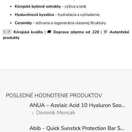
P
Kórejské bylinné extrakty
– výživa a lesk
R
Hyalurónová kyselina
– hydratácia a vyhladenie
V
K
Ceramídy
– ochrana a regenerácia vlasovej štruktúry
Y
🇰🇷
Kórejská kvalita
| 🚚
Doprava zdarma od 22€
| 💯
Autentické
V
produkty
Ý
P
I
S
U
Z
Á
POSLEDNÉ HODNOTENIE PRODUKTOV
P
ANUA – Azelaic Acid 10 Hyaluron Soothing Serum – 30 ml
Ä
Dominik Mencak
|
T
Hodnotenie produktu je 5 z 5 hviezdičiek.
I
Abib - Quick Sunstick Protection Bar SPF50+ PA++++ 22g
E