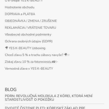
O e-shope YES K-BEAUTY
Hodnotenie obchodu
DOPRAVA a PLATBA
OBJEDNÁVKA / ZMENA / ZRUŠENIE
REKLAMÁCIA / VRÁTENIE TOVARU
Všeobecné obchodné podmienky
Ochrana osobných údajov (GDPR)
🎥 YES K-BEAUTY Unboxing
Chceš zľavu 5 % a trochu zábavy navyše? 🎥✨
Získaj zľavu 10 % za fotorecenziu 📸✨
Vernostná zľava v YES K-BEAUTY
BLOG
PDRN: REVOLUČNÁ MOLEKULA Z KÓREI, KTORÁ MENÍ
STAROSTLIVOSŤ O POKOŽKU
DVOJITÉ ČISTENIE PLETI: KÓREJSKÝ ZÁKLAD PRE