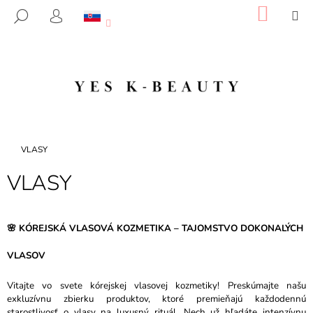
K
Prejsť
NÁKU
M
HĽADAŤ
na
KOŠÍK
O
PRIHLÁSENIE
SPÄŤ
SPÄŤ
obsah
Š
Í
Č
K
O
P
O
T
Domov
VLASY
R
VLASY
E
B
U
🌸 KÓREJSKÁ VLASOVÁ KOZMETIKA – TAJOMSTVO DOKONALÝCH
J
E
VLASOV
T
Vitajte vo svete kórejskej vlasovej kozmetiky! Preskúmajte našu
E
exkluzívnu zbierku produktov, ktoré premieňajú každodennú
N
starostlivosť o vlasy na luxusný rituál. Nech už hľadáte intenzívnu