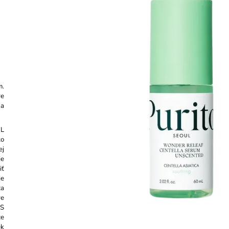
CREAM 50ML
GEL CREAM - 
€11,87
€13,97
Pôvodne:
€16,3
m.
re
 a
UL
to
ej
je
iť
je
za
re
 S
že
ek