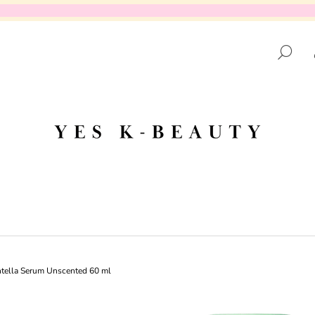
HĽ
ČO POTREBUJETE NÁJSŤ?
HĽADAŤ
ODPORÚČAME
tella Serum Unscented 60 ml
DR.ALTHEA - AQUA MARINE WATERY
PURITO SEOUL 