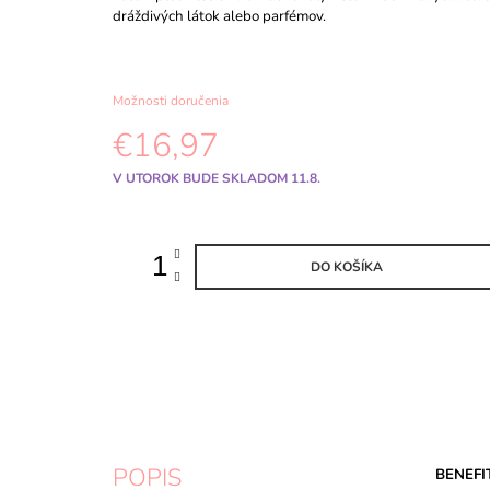
dráždivých látok alebo parfémov.
Možnosti doručenia
€16,97
Jednotková
V UTOROK BUDE SKLADOM 11.8.
cena:
DO KOŠÍKA
POPIS
BENEFIT