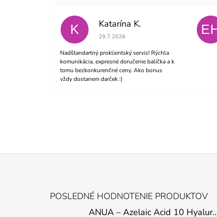
Katarína K.
K
E
Hodnotenie obchodu je 5 z 5 hviezdičiek.
29.7.2026
Nadštandartný proklientský servis! Rýchla
komunikácia, expresné doručenie balíčka a k
tomu bezkonkurenčné ceny. Ako bonus
vždy dostanem darček :)
Z
Á
POSLEDNÉ HODNOTENIE PRODUKTOV
P
ANUA – Azelaic Acid 10 Hyaluron Soothing
Ä