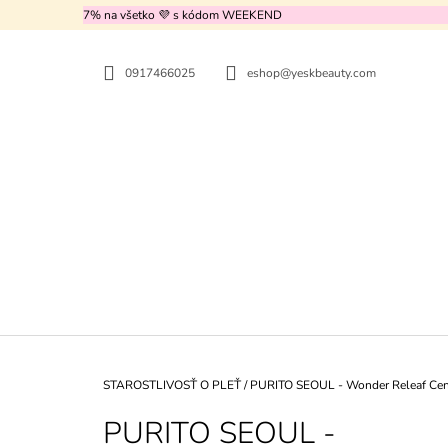
K
Prejsť
7% na všetko 💜 s kódom WEEKEND
na
O
SPÄŤ
SPÄŤ
obsah
DO
DO
Š
OBCHODU
OBCHODU
0917466025
eshop@yeskbeauty.com
Í
K
Domov
STAROSTLIVOSŤ O PLEŤ
/
PURITO SEOUL - Wonder Releaf Cen
PURITO SEOUL -
MEDICUBE - TXA NIACINAMIDE