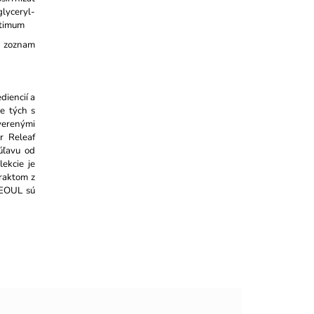
glyceryl-
itimum
í zoznam
diencií a
ne tých s
verenými
r Releaf
 úľavu od
ekcie je
raktom z
 SEOUL sú