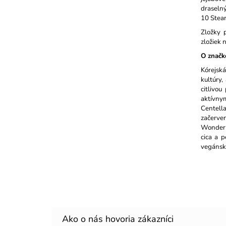
draselný
10 Stear
Zložky 
zložiek 
O značk
Kórejská
kultúry,
citlivo
aktívny
Centella
začerve
Wonder 
cica a p
vegánske