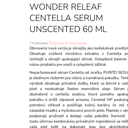
CAPSULE CREAM - 55G
WONDER RELEAF
€18,98
Pôvodne:
€20,98
CENTELLA SERUM
UNSCENTED 60 ML
Priemerné
7 hodnotení
Podrobnosti hodnotenia
hodnotenie
Obnovená nová verzia je silnejšia ako kedykoľvek predtý
produktu
Obsahuje zvýšené množstvo extraktu z Centella p
je
rýchlejší a silnejší upokojujúci účinok. Vylepšené balenie
5,0
názov produktu pre svieži a vylepšený zážitok.
z
Neparfumované sérum Centella od značky PURITO SEO
5
je ideálnym riešením pre citlivú a namáhanú pokožku. Ten
hviezdičiek.
výrobok obsahuje prírodné zložky, ktoré sú šetrné k vaš
pleti a neobsahuje žiadne esenciálne oleje. Sérum 
obohatené o centella asiatica, ktorá pomáha upokoj
pokožku a znížiť zápalové procesy. Ceramid NP poskytu
potrebnú vlhkosť a posilňuje kožnú bariéru, čo má 
následok hladký a hydratovaný povrch pleti. Peptidy v sé
podporujú pružnosť a dodajú vašej pokožke žiarivosť.
touto účinnou kombináciou prírodných ingrediencií sa mô
vaša pleť tešiť na dokonalý stav bez akýchkoľv