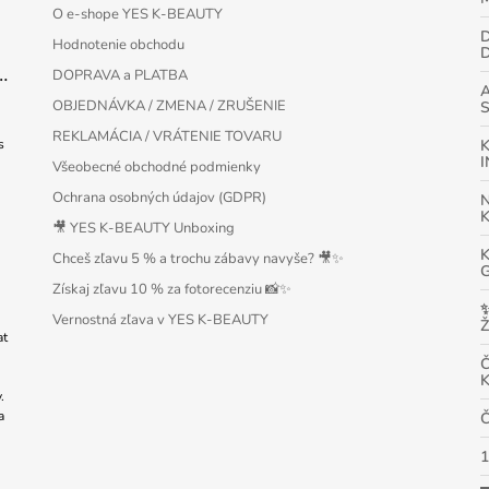
O e-shope YES K-BEAUTY
D
Hodnotenie obchodu
Protection Bar SPF50+ PA++++ 22g
DOPRAVA a PLATBA
OBJEDNÁVKA / ZMENA / ZRUŠENIE
REKLAMÁCIA / VRÁTENIE TOVARU
s
Všeobecné obchodné podmienky
Ochrana osobných údajov (GDPR)
🎥 YES K-BEAUTY Unboxing
Chceš zľavu 5 % a trochu zábavy navyše? 🎥✨
Získaj zľavu 10 % za fotorecenziu 📸✨
Vernostná zľava v YES K-BEAUTY
Ž
at
.
a