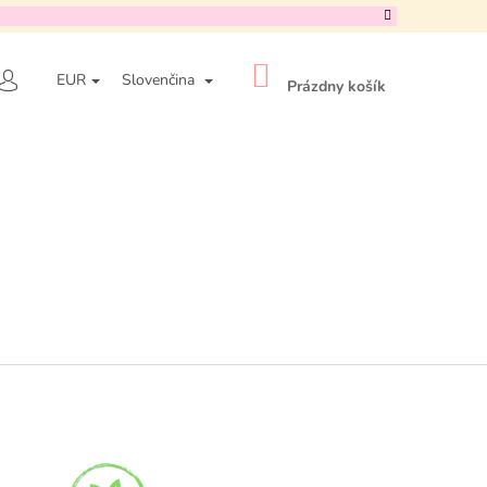
NÁKUPNÝ
ADAŤ
EUR
Slovenčina
KOŠÍK
Prázdny košík
PRIHLÁSENIE
Nasledujúce
- OAT-IN CALMING