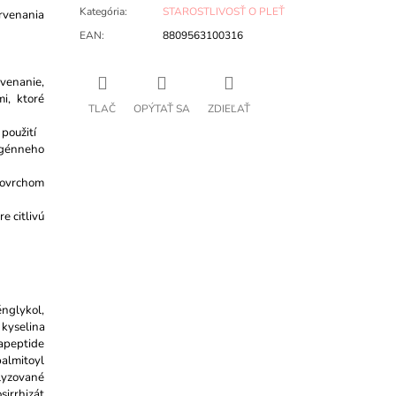
Kategória
:
STAROSTLIVOSŤ O PLEŤ
ervenania
EAN
:
8809563100316
rvenanie,
i, ktoré
TLAČ
OPÝTAŤ SA
ZDIEĽAŤ
použití
rgénneho
povrchom
e citlivú
énglykol,
 kyselina
apeptide
palmitoyl
lyzované
sirrhizát