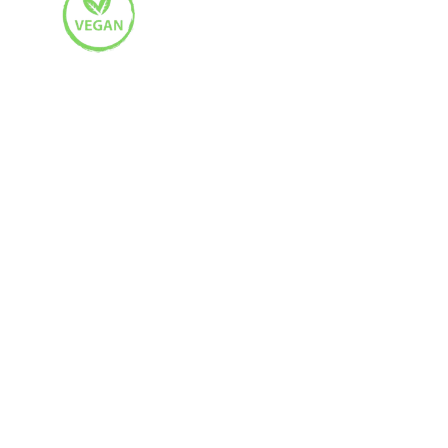
100ML
7