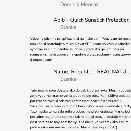
Dominik Mencak
|
T
Hodnotenie produktu je 5 z 5 hviezdičiek.
I
Abib - Quick Sunstick 
E
Stanka
|
Hodnotenie produktu je 5 z 5 hviezdičiek.
Vyborny stick na re-aplikaciu aj na make up :) Pouzivam ho poca
dna ked si potrebujem re-aplikovat SPF. Mam ho vzdy v kabelke,
vyborne sa s nim naraba. Je lahke, vyzera ako gel v tube a po
naneseni s make upom ani nepohne a plet zostane krasne glowy
:) odporucam!
Nature Republic - REAL NATURE SHEET MASK TEA TREE 23ml
Stanka
|
Hodnotenie produktu je 5 z 5 hviezdičiek.
Tuto masku som dostala ako darcek k objednavke. Musim poved
ze je vyborna, krasne vonia a upokojuje plet. Mam citlivu plet a a
par krat do roka si odstranujem z tvare peach fuzz ziletkou.
Vacsinou sa mi vsak potom na tvari vyhodia biele vodnate virazky
Tato maska tomu zabranila a vobec ma plet nestipala. Maska bol
poriadne napustena serom a tak mi po jej pouziti zostalo v obale
dost sera na to aby som ho vyuzila niekolko vecerov ako serum
pred aplikaciou nocneho kremu. Mozem len odporucit :)