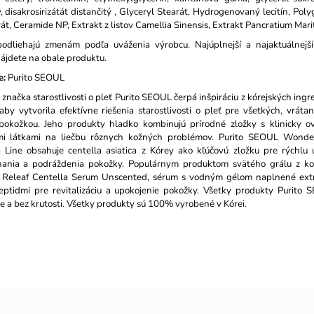
, disakrosirizátát distančitý , Glyceryl Stearát, Hydrogenovaný lecitín, Poly
át, Ceramide NP, Extrakt z listov Camellia Sinensis, Extrakt Pancratium Mar
podliehajú zmenám podľa uváženia výrobcu. Najúplnejší a najaktuálnejš
nájdete na obale produktu.
e:
Purito SEOUL
 značka starostlivosti o pleť Purito SEOUL čerpá inšpiráciu z kórejských ingre
 aby vytvorila efektívne riešenia starostlivosti o pleť pre všetkých, vráta
u pokožkou. Jeho produkty hladko kombinujú prírodné zložky s klinicky o
mi látkami na liečbu rôznych kožných problémov. Purito SEOUL Wonde
 Line obsahuje centella asiatica z Kórey ako kľúčovú zložku pre rýchlu
nania a podráždenia pokožky. Populárnym produktom svätého grálu z kol
Releaf Centella Serum Unscented, sérum s vodným gélom naplnené ext
eptidmi pre revitalizáciu a upokojenie pokožky. Všetky produkty Purito
 a bez krutosti. Všetky produkty sú 100% vyrobené v Kórei.