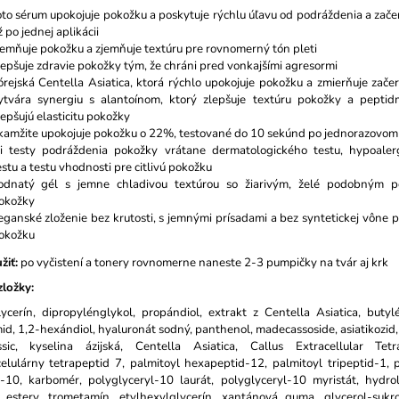
oto sérum upokojuje pokožku a poskytuje rýchlu úľavu od podráždenia a zač
ž po jednej aplikácii
jemňuje pokožku a zjemňuje textúru pre rovnomerný tón pleti
lepšuje zdravie pokožky tým, že chráni pred vonkajšími agresormi
órejská Centella Asiatica, ktorá rýchlo upokojuje pokožku a zmierňuje zače
ytvára synergiu s alantoínom, ktorý zlepšuje textúru pokožky a peptidm
lepšujú elasticitu pokožky
kamžite upokojuje pokožku o 22%, testované do 10 sekúnd po jednorazovom 
ri testy podráždenia pokožky vrátane dermatologického testu, hypoale
estu a testu vhodnosti pre citlivú pokožku
odnatý gél s jemne chladivou textúrou so žiarivým, želé podobným 
okožky
eganské zloženie bez krutosti, s jemnými prísadami a bez syntetickej vône pr
okožku
žiť:
po vyčistení a tonery
rovnomerne naneste 2-3 pumpičky na tvár aj krk
ložky:
ycerín, dipropylénglykol, propándiol, extrakt z Centella Asiatica, butyl
id, 1,2-hexándiol, hyaluronát sodný, panthenol, madecassoside, asiatikozid,
sic, kyselina ázijská, Centella Asiatica, Callus Extracellular Tetr
elulárny tetrapeptid 7, palmitoyl hexapeptid-12, palmitoyl tripeptid-1, 
d-10, karbomér, polyglyceryl-10 laurát, polyglyceryl-10 myristát, hydro
 estery, trometamín, etylhexylglycerín, xantánová guma, glycerol-sukro