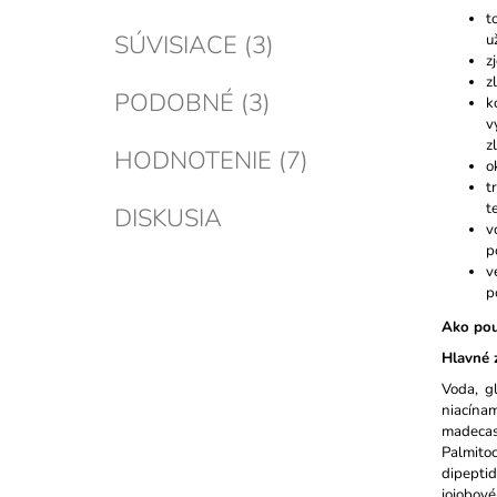
t
SÚVISIACE (3)
u
z
z
PODOBNÉ (3)
k
v
z
HODNOTENIE (7)
o
t
t
DISKUSIA
v
p
v
p
Ako pou
Hlavné z
Voda, gl
niacínam
madecas
Palmitoc
dipepti
jojobové