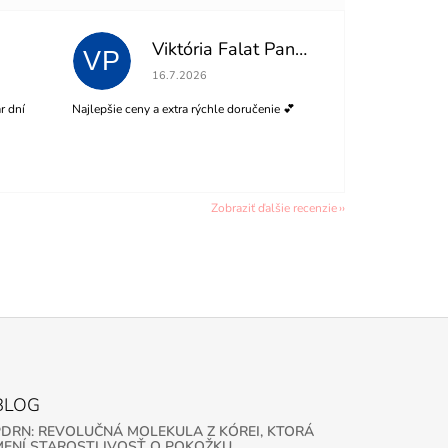
Viktória Falat Panisová
VP
 z 5 hviezdičiek.
Hodnotenie obchodu je 5 z 5 hviezdičiek.
16.7.2026
r dní
Najlepšie ceny a extra rýchle doručenie 💕
Zobraziť ďalšie recenzie
BLOG
PDRN: REVOLUČNÁ MOLEKULA Z KÓREI, KTORÁ
MENÍ STAROSTLIVOSŤ O POKOŽKU