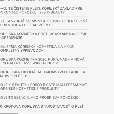
VOJITÉ ČISTENIE PLETI: KÓREJSKÝ ZÁKLAD PRE
DOKONALÚ POKOŽKU | YES K-BEAUTY
AKO SI VYBRAŤ SPRÁVNY KÓREJSKY TONER? ÚPLNÝ
SPRIEVODCA PRE ŽIARIVÚ PLEŤ.
KÓREJSKÁ KOZMETIKA PROTI VRÁSKAM: NAJLEPŠIE
INGREDIENCIE
NAJLEPŠIA KÓREJSKÁ KOZMETIKA NA AKNÉ:
KOMPLETNÝ SPRIEVODCA
KÓREJSKÁ KOZMETIKA 2026: PDRN, NAD+ A NOVÁ
GENERÁCIA GLASS SKIN TRENDOV
✨ KÓREJSKÁ EXFOLIÁCIA: TAJOMSTVO HLADKEJ A
IARIVEJ PLETI ✨
ČO JE K-BEAUTY + PREČO BY STE MALI PRESKÚMAŤ
KÓREJSKÉ KOZMETICKÉ PRODUKTY
ČO JE TO ESENCIA, AKO PROSPIEVA POKOŽKE?
10-KROKOVÁ KÓREJSKÁ STAROSTLIVOSŤ O PLEŤ