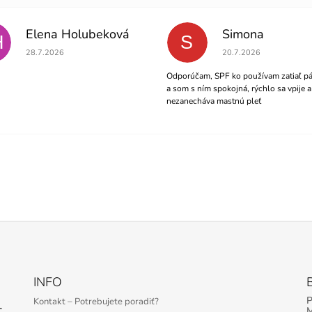
Elena Holubeková
Simona
H
S
Hodnotenie obchodu je 5 z 5 hviezdičiek.
Hodnotenie obchodu je 5
28.7.2026
20.7.2026
Odporúčam, SPF ko používam zatiaľ pá
a som s ním spokojná, rýchlo sa vpije a
nezanecháva mastnú pleť
INFO
Kontakt – Potrebujete poradiť?
 Serum – 30 ml