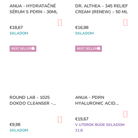
ANUA - HYDRATAČNÉ
DR. ALTHEA – 345 RELIEF
SÉRUM S PDRN - 30ML
CREAM (RENEW) – 50 ML
DO
DO
KOŠÍKA
KO
€18,67
€16,98
SKLADOM
SKLADOM
BEST SELLER🛍️
BEST SELLER🛍️
ROUND LAB - 1025
ANUA - PDRN
DOKDO CLEANSER -
HYALURONIC ACID
150ML
HYDRATING CAPSULE
DO
MIST 100ML
KO
DO
€19,67
KOŠÍKA
€9,98
V UTOROK BUDE SKLADOM
SKLADOM
11.8.