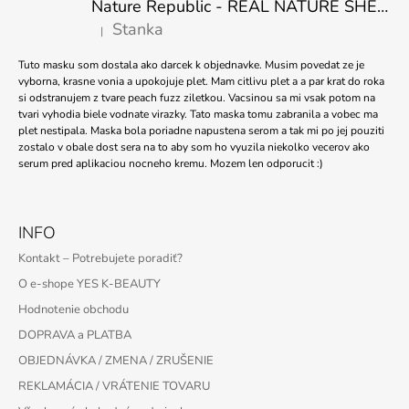
Nature Republic - REAL NATURE SHEET MASK TEA TREE 23ml
Stanka
|
Hodnotenie produktu je 5 z 5 hviezdičiek.
Tuto masku som dostala ako darcek k objednavke. Musim povedat ze je
vyborna, krasne vonia a upokojuje plet. Mam citlivu plet a a par krat do roka
si odstranujem z tvare peach fuzz ziletkou. Vacsinou sa mi vsak potom na
tvari vyhodia biele vodnate virazky. Tato maska tomu zabranila a vobec ma
plet nestipala. Maska bola poriadne napustena serom a tak mi po jej pouziti
zostalo v obale dost sera na to aby som ho vyuzila niekolko vecerov ako
serum pred aplikaciou nocneho kremu. Mozem len odporucit :)
INFO
Kontakt – Potrebujete poradiť?
O e-shope YES K-BEAUTY
Hodnotenie obchodu
DOPRAVA a PLATBA
OBJEDNÁVKA / ZMENA / ZRUŠENIE
REKLAMÁCIA / VRÁTENIE TOVARU