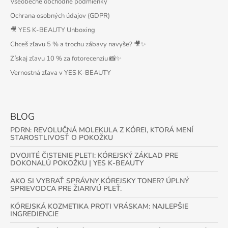
Všeobecné obchodné podmienky
Ochrana osobných údajov (GDPR)
🎥 YES K-BEAUTY Unboxing
Chceš zľavu 5 % a trochu zábavy navyše? 🎥✨
Získaj zľavu 10 % za fotorecenziu 📸✨
Vernostná zľava v YES K-BEAUTY
BLOG
PDRN: REVOLUČNÁ MOLEKULA Z KÓREI, KTORÁ MENÍ
STAROSTLIVOSŤ O POKOŽKU
DVOJITÉ ČISTENIE PLETI: KÓREJSKÝ ZÁKLAD PRE
DOKONALÚ POKOŽKU | YES K-BEAUTY
AKO SI VYBRAŤ SPRÁVNY KÓREJSKY TONER? ÚPLNÝ
SPRIEVODCA PRE ŽIARIVÚ PLEŤ.
KÓREJSKÁ KOZMETIKA PROTI VRÁSKAM: NAJLEPŠIE
INGREDIENCIE