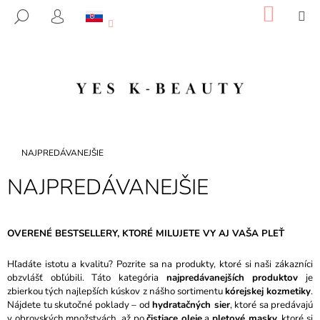
K
Prejsť
NÁKU
M
HĽADAŤ
na
KOŠÍK
O
PRIHLÁSENIE
SPÄŤ
SPÄŤ
obsah
Š
Í
Č
K
O
P
O
T
Domov
NAJPREDÁVANEJŠIE
R
NAJPREDÁVANEJŠIE
E
B
U
OVERENÉ BESTSELLERY, KTORÉ MILUJETE VY AJ VAŠA PLEŤ
J
E
Hľadáte istotu a kvalitu? Pozrite sa na produkty, ktoré si naši zákazníci
T
obzvlášť obľúbili. Táto kategória
najpredávanejších produktov
je
zbierkou tých najlepších kúskov z nášho sortimentu
kórejskej kozmetiky
.
E
Nájdete tu skutočné poklady – od
hydratačných sier
, ktoré sa predávajú
N
v obrovských množstvách, až po
čistiace oleje
a
pletové masky
, ktoré si