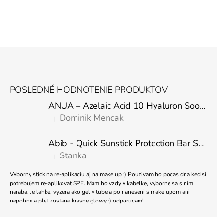
Z
Á
POSLEDNÉ HODNOTENIE PRODUKTOV
P
ANUA – Azelaic Acid 10 Hyaluron Soothing Serum – 30 ml
Ä
Dominik Mencak
|
T
Hodnotenie produktu je 5 z 5 hviezdičiek.
I
Abib - Quick Sunstick Protection Bar SPF50+ PA++++ 22g
E
Stanka
|
Hodnotenie produktu je 5 z 5 hviezdičiek.
Vyborny stick na re-aplikaciu aj na make up :) Pouzivam ho pocas dna ked si
potrebujem re-aplikovat SPF. Mam ho vzdy v kabelke, vyborne sa s nim
naraba. Je lahke, vyzera ako gel v tube a po naneseni s make upom ani
nepohne a plet zostane krasne glowy :) odporucam!