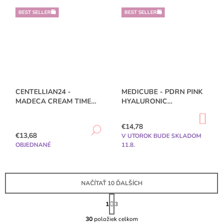
BEST SELLER🛍️
BEST SELLER🛍️
CENTELLIAN24 -
MEDICUBE - PDRN PINK
MADECA CREAM TIME
HYALURONIC
REVERSE - 50ML
MOISTURIZING CREAM -
DO
50ML
KO
€14,78
DETAIL
€13,68
V UTOROK BUDE SKLADOM
OBJEDNANÉ
11.8.
NAČÍTAŤ 10 ĎALŠÍCH
S
T
1
3
O
R
Á
30
položiek celkom
V