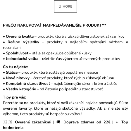
N
L
K
HORE
Á
O
D
V
A
A
N
PREČO NAKUPOVAŤ NAJPREDÁVANEJŠIE PRODUKTY?
C
I
I
E
•
Overená kvalita
– produkty, ktoré si získali dôveru stoviek zákazníkov
E
•
Reálne výsledky
– produkty s najlepšími spätnými väzbami a
P
recenziami
R
•
Spoľahlivosť
– stále sa opakujúce obľúbené kúsky
V
•
Jednoduchá voľba
– ušetrite čas výberom už overených produktov
K
Y
Čo tu nájdete:
V
•
Stálice
– produkty, ktoré zostávajú populárne mesiace
Ý
•
Nové hitovky
– čerstvé produkty, ktoré rýchlo získavajú obľubu
P
•
Kompletnú starostlivosť
– najobľúbenejšie sérum, krém a čističe
I
•
Všetky kategórie
– od čistenia po špeciálnu starostlivosť
S
Tipy pre vás:
U
Pozeráte sa na produkty, ktoré si naši zákazníci najviac pochvaľujú. Sú to
overené favority, ktoré prinášajú skutočné výsledky. Ak si nie ste istý
výberom, tieto produkty sú bezpečnou voľbou!
🇰🇷
Overené zákazníkmi
| 🚚
Doprava zdarma od 22€
| ⭐
Top
hodnotenia