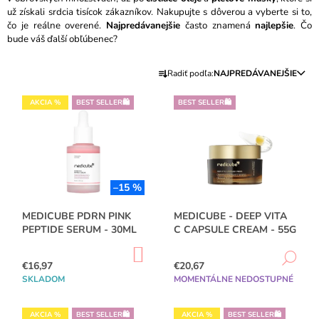
už získali srdcia tisícok zákazníkov. Nakupujte s dôverou a vyberte si to,
Á
čo je reálne overené.
Najpredávanejšie
často znamená
najlepšie
. Čo
J
bude váš ďalší obľúbenec?
S
R
Ť
Radiť podľa:
NAJPREDÁVANEJŠIE
A
?
V
D
AKCIA %
BEST SELLER🛍️
BEST SELLER🛍️
Ý
E
P
N
I
I
HĽADAŤ
S
E
P
–15 %
P
R
R
MEDICUBE PDRN PINK
MEDICUBE - DEEP VITA
O
O
PEPTIDE SERUM - 30ML
C CAPSULE CREAM - 55G
O
D
D
P
D
DO
DE
U
KOŠÍKA
O
€16,97
€20,67
U
R
K
SKLADOM
MOMENTÁLNE NEDOSTUPNÉ
K
Ú
T
Č
T
O
A
AKCIA %
BEST SELLER🛍️
AKCIA %
BEST SELLER🛍️