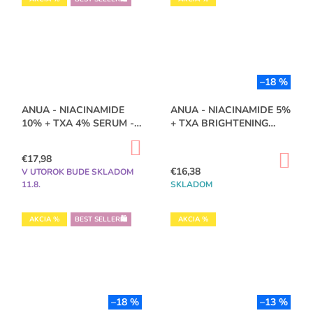
O
O
V
V
–18 %
ANUA - NIACINAMIDE
ANUA - NIACINAMIDE 5%
10% + TXA 4% SERUM -
+ TXA BRIGHTENING
30ML
PAD - 210ML (60 KS)
DO
KOŠÍKA
DO
€17,98
KO
€16,38
V UTOROK BUDE SKLADOM
11.8.
SKLADOM
AKCIA %
BEST SELLER🛍️
AKCIA %
–18 %
–13 %