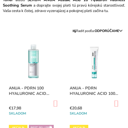
Toner
alebo
SÉRUM ANUA Azelaic Acid 10 Hyaluron Redness
M
Soothing Serum
a doprajte svojej pleti tú pravú kórejskú starostlivosť.
E
Vaša cesta k čistej, zdravo vyzerajúcej a pokojnej pleti začína tu.
VT
R
COSMETICS
Radiť podľa:
ODPORÚČAME
-
A
COLLAGEN
V
D
REEDLE
Ý
SHOT
E
100
P
N
2STEP
I
HYDROGEL
I
MASK
S
E
€3,69
P
Pôvodne:
P
R
€4,98
R
ANUA - PDRN 100
ANUA - PDRN
O
HYALURONIC ACID
HYALURONIC ACID 100
O
D
BOOSTER TONER -
MOISTURE CREAM -
D
DO
DO
250ML
60ML
U
KOŠÍKA
KO
€17,98
€20,68
U
K
SKLADOM
SKLADOM
K
T
T
AKCIA %
BEST SELLER🛍️
AKCIA %