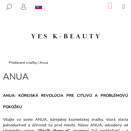
K
Prejsť
NÁKU
M
HĽADAŤ
na
KOŠÍK
O
PRIHLÁSENIE
SPÄŤ
SPÄŤ
obsah
Š
Í
Č
K
O
P
O
T
Domov
Predávané značky
/
Anua
R
ANUA
E
B
U
ANUA: KÓREJSKÁ REVOLÚCIA PRE CITLIVÚ A PROBLÉMOVÚ
J
E
POKOŽKU
T
Vitajte vo svete ANUA, kórejskiej kozmetickej značky, ktorá stavia
E
jednoduchosť a účinnosť na prvé miesto. Názov ANUA, odvodený od
N
kórejského výrazu "
아느아 (Aneu-a)
", znamená "nič neobťažuje" – a