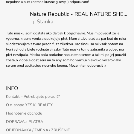
nepohne a plet zostane krasne glowy :) odporucam!
Nature Republic - REAL NATURE SHEET MASK TEA TREE 23ml
Stanka
|
Hodnotenie produktu je 5 z 5 hviezdičiek.
Tuto masku som dostala ako darcek k objednavke. Musim povedat ze je
vyborna, krasne vonia a upokojuje plet. Mam citlivu plet a a par krat do roka
si odstranujem z tvare peach fuzz ziletkou. Vacsinou sa mi vsak potom na
tvari vyhodia biele vodnate virazky. Tato maska tomu zabranila a vobec ma
plet nestipala. Maska bola poriadne napustena serom a tak mi po jej pouziti
zostalo v obale dost sera na to aby som ho vyuzila niekolko vecerov ako
serum pred aplikaciou nocneho kremu. Mozem len odporucit :)
INFO
Kontakt – Potrebujete poradiť?
O e-shope YES K-BEAUTY
Hodnotenie obchodu
DOPRAVA a PLATBA
OBJEDNÁVKA / ZMENA / ZRUŠENIE