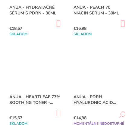
ANUA - HYDRATAČNÉ
ANUA - PEACH 70
SÉRUM S PDRN - 30ML
NIACIN SERUM - 30ML
DO
DO
KOŠÍKA
KO
€18,67
€16,98
SKLADOM
SKLADOM
ANUA - HEARTLEAF 77%
ANUA - PDRN
SOOTHING TONER -
HYALURONIC ACID
250ML
HYDRATING CAPSULE
DO
MIST 30ML
DE
KOŠÍKA
€15,67
€14,98
SKLADOM
MOMENTÁLNE NEDOSTUPNÉ