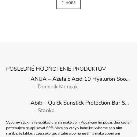
L
K
HORE
Á
O
D
V
A
A
N
C
I
I
E
E
P
R
V
Z
K
Á
Y
POSLEDNÉ HODNOTENIE PRODUKTOV
V
P
Ý
ANUA – Azelaic Acid 10 Hyaluron Soothing Serum – 30 ml
Ä
P
Dominik Mencak
I
|
T
Hodnotenie produktu je 5 z 5 hviezdičiek.
S
I
U
Abib - Quick Sunstick Protection Bar SPF50+ PA++++ 22g
E
Stanka
|
Hodnotenie produktu je 5 z 5 hviezdičiek.
Vyborny stick na re-aplikaciu aj na make up :) Pouzivam ho pocas dna ked si
potrebujem re-aplikovat SPF. Mam ho vzdy v kabelke, vyborne sa s nim
naraba. Je lahke, vyzera ako gel v tube a po naneseni s make upom ani