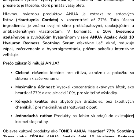
presne to je filozofia, ktorú prináša vašej pleti.
Á
J
Hlavnou hviezdou produktov ANUA je extrakt zo srdcových
listov
(Houttuynia Cordata)
v koncentrácii až 77%. Táto úžasná
S
ingrediencia je známa svojimi silno protizápalovými, upokojujúcimi a
Ť
antibakteriálnymi vlastnosťami. V kombinácii s
10% kyselinou
azelaínovou
a zvlhčujúcim
hyalurónom
v sére
ANUA Azelaic Acid 10
?
Hyaluron Redness Soothing Serum
efektívne lieči akné, redukuje
zápal, začervenanie a hyperpigmentáciu, pričom pokožku intenzívne
zvlhčuje.
Prečo zákazníci milujú ANUA?
HĽADAŤ
Cielené riešenie:
Ideálne pre citlivú, aknóznu a pokožku so
sklonom k začervenaniu.
Maximálna účinnosť:
Vysoké koncentrácie aktívnych látok, ako
heartleaf 77% a azelaic acid 10%, pre viditeľné výsledky.
O
D
Kórejská kvalita:
Bez zbytočných dráždidiel, bez škodlivých
P
chemikálií, pre maximálnu starostlivosť o pleť.
O
Jednoduchá rutina:
Produkty sa ľahko vkladajú do existujúcej
R
kozmetickej rutiny.
Ú
Č
Objavte kultové produkty ako
TONER ANUA Heartleaf 77% Soothing
A