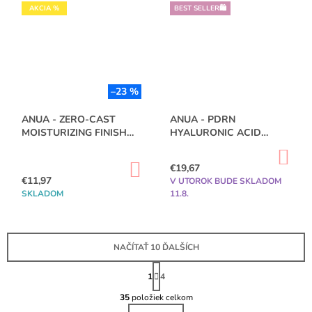
AKCIA %
BEST SELLER🛍️
–23 %
ANUA - ZERO-CAST
ANUA - PDRN
MOISTURIZING FINISH
HYALURONIC ACID
SUNSCREEN 50ML
HYDRATING CAPSULE
DO
MIST 100ML
KO
DO
€19,67
KOŠÍKA
€11,97
V UTOROK BUDE SKLADOM
SKLADOM
11.8.
NAČÍTAŤ 10 ĎALŠÍCH
S
T
1
4
O
R
Á
35
položiek celkom
V
N