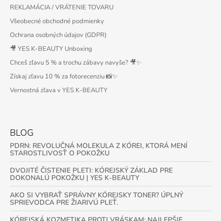
REKLAMÁCIA / VRÁTENIE TOVARU
Všeobecné obchodné podmienky
Ochrana osobných údajov (GDPR)
🎥 YES K-BEAUTY Unboxing
Chceš zľavu 5 % a trochu zábavy navyše? 🎥✨
Získaj zľavu 10 % za fotorecenziu 📸✨
Vernostná zľava v YES K-BEAUTY
BLOG
PDRN: REVOLUČNÁ MOLEKULA Z KÓREI, KTORÁ MENÍ
STAROSTLIVOSŤ O POKOŽKU
DVOJITÉ ČISTENIE PLETI: KÓREJSKÝ ZÁKLAD PRE
DOKONALÚ POKOŽKU | YES K-BEAUTY
AKO SI VYBRAŤ SPRÁVNY KÓREJSKY TONER? ÚPLNÝ
SPRIEVODCA PRE ŽIARIVÚ PLEŤ.
KÓREJSKÁ KOZMETIKA PROTI VRÁSKAM: NAJLEPŠIE