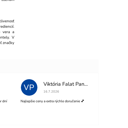
livenosť
diencií.
e vera a
ntely. V
eľ značky
Viktória Falat Panisová
VP
 z 5 hviezdičiek.
Hodnotenie obchodu je 5 z 5 hviezdičiek.
16.7.2026
r dní
Najlepšie ceny a extra rýchle doručenie 💕