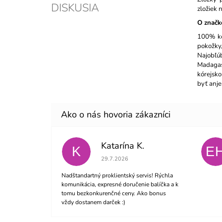
DISKUSIA
zložiek 
O značk
100% kó
pokožky
Najobľú
Madagas
kórejsko
byť anje
Katarína K.
K
E
Hodnotenie obchodu je 5 z 5 hviezdičiek.
29.7.2026
Nadštandartný proklientský servis! Rýchla
komunikácia, expresné doručenie balíčka a k
tomu bezkonkurenčné ceny. Ako bonus
vždy dostanem darček :)