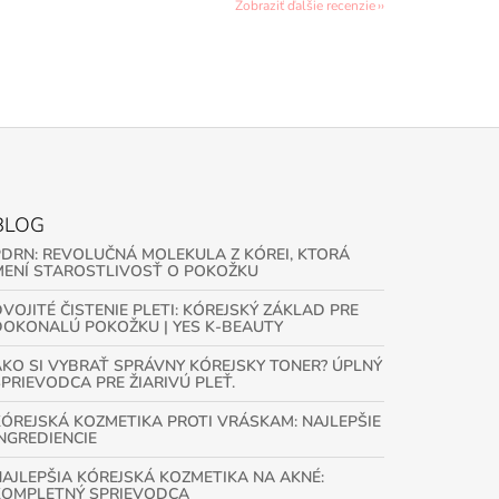
Zobraziť ďalšie recenzie
BLOG
PDRN: REVOLUČNÁ MOLEKULA Z KÓREI, KTORÁ
MENÍ STAROSTLIVOSŤ O POKOŽKU
VOJITÉ ČISTENIE PLETI: KÓREJSKÝ ZÁKLAD PRE
DOKONALÚ POKOŽKU | YES K-BEAUTY
AKO SI VYBRAŤ SPRÁVNY KÓREJSKY TONER? ÚPLNÝ
SPRIEVODCA PRE ŽIARIVÚ PLEŤ.
KÓREJSKÁ KOZMETIKA PROTI VRÁSKAM: NAJLEPŠIE
INGREDIENCIE
NAJLEPŠIA KÓREJSKÁ KOZMETIKA NA AKNÉ:
KOMPLETNÝ SPRIEVODCA