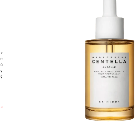
CREAM 50ML
GEL CREAM - 
€11,87
€13,97
Pôvodne:
€16,3
 z
je
vú
ky
vý
ia