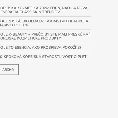
KÓREJSKÁ KOZMETIKA 2026: PDRN, NAD+ A NOVÁ
GENERÁCIA GLASS SKIN TRENDOV
✨ KÓREJSKÁ EXFOLIÁCIA: TAJOMSTVO HLADKEJ A
IARIVEJ PLETI ✨
ČO JE K-BEAUTY + PREČO BY STE MALI PRESKÚMAŤ
KÓREJSKÉ KOZMETICKÉ PRODUKTY
ČO JE TO ESENCIA, AKO PROSPIEVA POKOŽKE?
10-KROKOVÁ KÓREJSKÁ STAROSTLIVOSŤ O PLEŤ
ARCHÍV