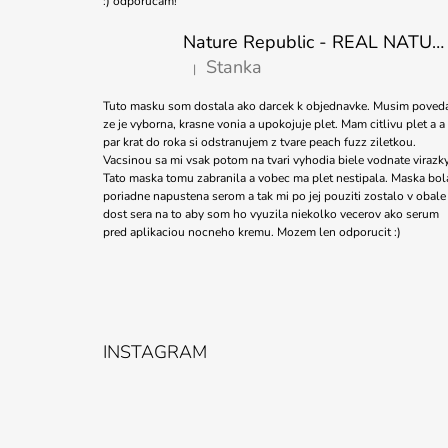
:) odporucam!
Nature Republic - REAL NATURE SHEET MASK TEA TREE 23ml
Stanka
|
Hodnotenie produktu je 5 z 5 hviezdičiek.
Tuto masku som dostala ako darcek k objednavke. Musim poved
ze je vyborna, krasne vonia a upokojuje plet. Mam citlivu plet a a
par krat do roka si odstranujem z tvare peach fuzz ziletkou.
Vacsinou sa mi vsak potom na tvari vyhodia biele vodnate virazky
Tato maska tomu zabranila a vobec ma plet nestipala. Maska bol
poriadne napustena serom a tak mi po jej pouziti zostalo v obale
dost sera na to aby som ho vyuzila niekolko vecerov ako serum
pred aplikaciou nocneho kremu. Mozem len odporucit :)
INSTAGRAM