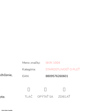
Meno značky
:
SKIN 1004
Kategória
:
STAROSTLIVOSŤ O PLEŤ
lhčenie,
EAN
:
8809576260601
pte.
TLAČ
OPÝTAŤ SA
ZDIEĽAŤ
ší zoznam