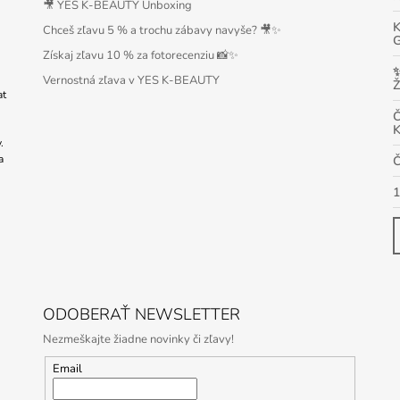
🎥 YES K-BEAUTY Unboxing
Chceš zľavu 5 % a trochu zábavy navyše? 🎥✨
Získaj zľavu 10 % za fotorecenziu 📸✨
Vernostná zľava v YES K-BEAUTY
Ž
at
.
a
ODOBERAŤ NEWSLETTER
Nezmeškajte žiadne novinky či zľavy!
Email