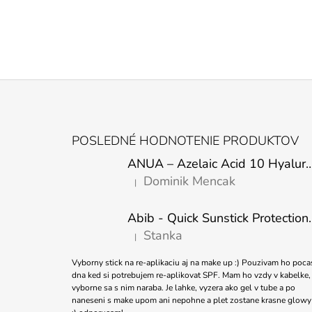
Z
Á
POSLEDNÉ HODNOTENIE PRODUKTOV
P
ANUA – Azelaic Acid 10 Hyaluron Soothing
Ä
Dominik Mencak
|
T
Hodnotenie produktu je 5 z 5 hviezdičiek.
I
Abib - Quick Sunstick 
E
Stanka
|
Hodnotenie produktu je 5 z 5 hviezdičiek.
Vyborny stick na re-aplikaciu aj na make up :) Pouzivam ho poca
dna ked si potrebujem re-aplikovat SPF. Mam ho vzdy v kabelke,
vyborne sa s nim naraba. Je lahke, vyzera ako gel v tube a po
naneseni s make upom ani nepohne a plet zostane krasne glowy