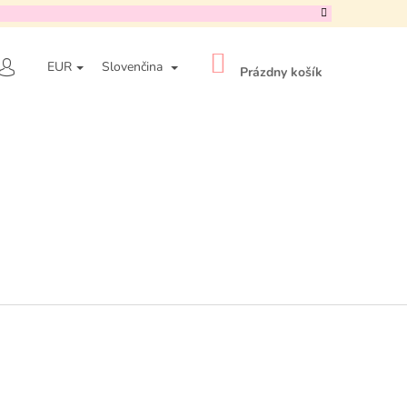
NÁKUPNÝ
ADAŤ
EUR
Slovenčina
KOŠÍK
Prázdny košík
PRIHLÁSENIE
Nasledujúce
- OAT-IN CALMING