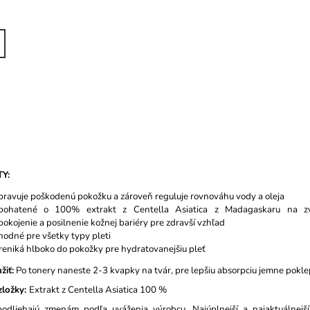
TY:
pravuje poškodenú pokožku a zároveň reguluje rovnováhu vody a oleja
bohatené o 100% extrakt z Centella Asiatica z Madagaskaru na zv
pokojenie a posilnenie kožnej bariéry pre zdravší vzhľad
hodné pre všetky typy pleti
reniká hlboko do pokožky pre hydratovanejšiu pleť
žiť:
Po tonery naneste 2-3 kvapky na tvár, p
re lepšiu absorpciu jemne pokle
zložky:
Extrakt z Centella Asiatica 100 %
podliehajú zmenám podľa uváženia výrobcu.
Najúplnejší a najaktuálnej