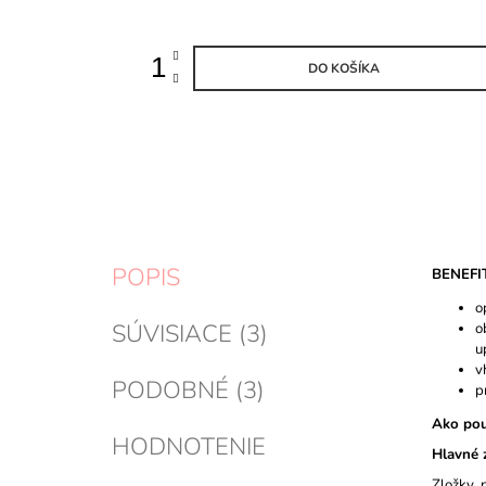
DO KOŠÍKA
POPIS
BENEFI
o
SÚVISIACE (3)
o
u
v
PODOBNÉ (3)
p
Ako pou
HODNOTENIE
Hlavné 
Zložky 