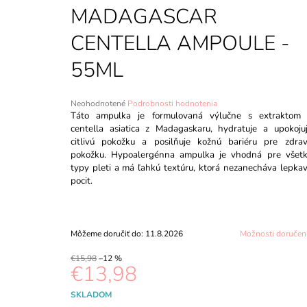
CAPSULE CREAM - 55G
MADAGASCAR
€18,98
Pôvodne:
€20,98
CENTELLA AMPOULE -
55ML
Priemerné
Neohodnotené
Podrobnosti hodnotenia
hodnotenie
Táto ampulka je formulovaná výlučne s extraktom
produktu
centella asiatica z Madagaskaru, hydratuje a upokoju
je
citlivú pokožku a posilňuje kožnú bariéru pre zdra
0,0
pokožku. Hypoalergénna ampulka je vhodná pre všet
z
typy pleti a má ľahkú textúru, ktorá nezanecháva lepka
5
pocit.
hviezdičiek.
Môžeme doručiť do:
11.8.2026
Možnosti doručen
€15,98
–12 %
€13,98
Jednotková
SKLADOM
cena: