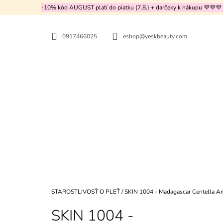
K
Prejsť
-10% kód AUGUST platí do piatku (7.8.) + darčeky k nákupu 💜💜💜
na
O
SPÄŤ
SPÄŤ
obsah
DO
DO
Š
OBCHODU
OBCHODU
0917466025
eshop@yeskbeauty.com
Í
K
Domov
STAROSTLIVOSŤ O PLEŤ
/
SKIN 1004 - Madagascar Centella A
SKIN 1004 -
MEDICUBE - TXA NIACINAMIDE