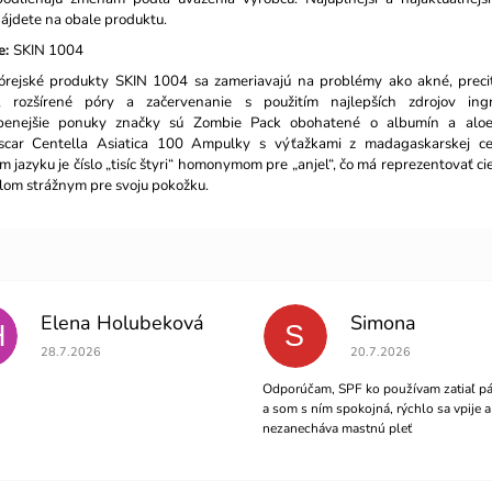
nájdete na obale produktu.
e:
SKIN 1004
rejské produkty SKIN 1004 sa zameriavajú na problémy ako akné, precit
, rozšírené póry a začervenanie s použitím najlepších zdrojov ingre
benejšie ponuky značky sú Zombie Pack obohatené o albumín a alo
car Centella Asiatica 100 Ampulky s výťažkami z madagaskarskej ce
m jazyku je číslo „tisíc štyri“ homonymom pre „anjel“, čo má reprezentovať ci
lom strážnym pre svoju pokožku.
Elena Holubeková
Simona
H
S
Hodnotenie obchodu je 5 z 5 hviezdičiek.
Hodnotenie obchodu je 5
28.7.2026
20.7.2026
Odporúčam, SPF ko používam zatiaľ pá
a som s ním spokojná, rýchlo sa vpije a
nezanecháva mastnú pleť