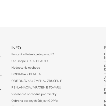
INFO
Kontakt – Potrebujete poradiť?
 Serum – 30 ml
O e-shope YES K-BEAUTY
D
Hodnotenie obchodu
Protection Bar SPF50+ PA++++ 22g
DOPRAVA a PLATBA
OBJEDNÁVKA / ZMENA / ZRUŠENIE
REKLAMÁCIA / VRÁTENIE TOVARU
s
Všeobecné obchodné podmienky
Ochrana osobných údajov (GDPR)