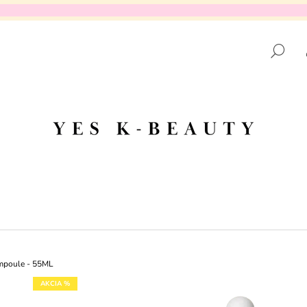
HĽ
ČO POTREBUJETE NÁJSŤ?
HĽADAŤ
ODPORÚČAME
mpoule - 55ML
AKCIA %
DR.ALTHEA - AQUA MARINE WATERY
PURITO SEOUL 