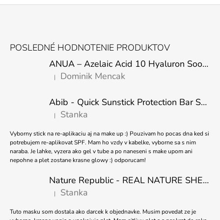
Z
Á
POSLEDNÉ HODNOTENIE PRODUKTOV
P
ANUA – Azelaic Acid 10 Hyaluron Soothing Serum – 30 ml
Ä
Dominik Mencak
|
T
Hodnotenie produktu je 5 z 5 hviezdičiek.
I
Abib - Quick Sunstick Protection Bar SPF50+ PA++++ 22g
E
Stanka
|
Hodnotenie produktu je 5 z 5 hviezdičiek.
Vyborny stick na re-aplikaciu aj na make up :) Pouzivam ho pocas dna ked si
potrebujem re-aplikovat SPF. Mam ho vzdy v kabelke, vyborne sa s nim
naraba. Je lahke, vyzera ako gel v tube a po naneseni s make upom ani
nepohne a plet zostane krasne glowy :) odporucam!
Nature Republic - REAL NATURE SHEET MASK TEA TREE 23ml
Stanka
|
Hodnotenie produktu je 5 z 5 hviezdičiek.
Tuto masku som dostala ako darcek k objednavke. Musim povedat ze je