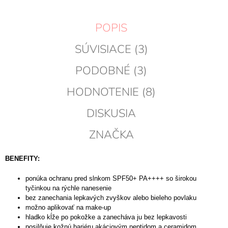
POPIS
SÚVISIACE (3)
PODOBNÉ (3)
HODNOTENIE (8)
DISKUSIA
ZNAČKA
BENEFITY:
ponúka ochranu pred slnkom SPF50+ PA++++ so širokou
tyčinkou na rýchle nanesenie
bez zanechania lepkavých zvyškov alebo bieleho povlaku
možno aplikovať na make-up
hladko kĺže po pokožke a zanecháva ju bez lepkavosti
posilňuje kožnú bariéru akáciovým peptidom a ceramidom