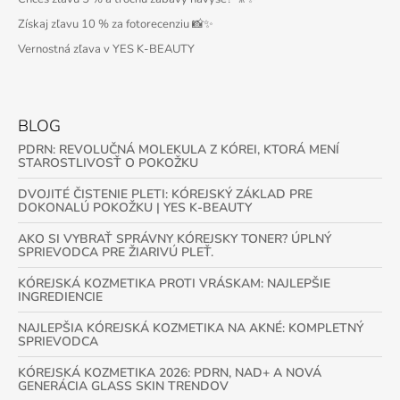
Získaj zľavu 10 % za fotorecenziu 📸✨
Vernostná zľava v YES K-BEAUTY
BLOG
PDRN: REVOLUČNÁ MOLEKULA Z KÓREI, KTORÁ MENÍ
STAROSTLIVOSŤ O POKOŽKU
DVOJITÉ ČISTENIE PLETI: KÓREJSKÝ ZÁKLAD PRE
DOKONALÚ POKOŽKU | YES K-BEAUTY
AKO SI VYBRAŤ SPRÁVNY KÓREJSKY TONER? ÚPLNÝ
SPRIEVODCA PRE ŽIARIVÚ PLEŤ.
KÓREJSKÁ KOZMETIKA PROTI VRÁSKAM: NAJLEPŠIE
INGREDIENCIE
NAJLEPŠIA KÓREJSKÁ KOZMETIKA NA AKNÉ: KOMPLETNÝ
SPRIEVODCA
KÓREJSKÁ KOZMETIKA 2026: PDRN, NAD+ A NOVÁ
GENERÁCIA GLASS SKIN TRENDOV