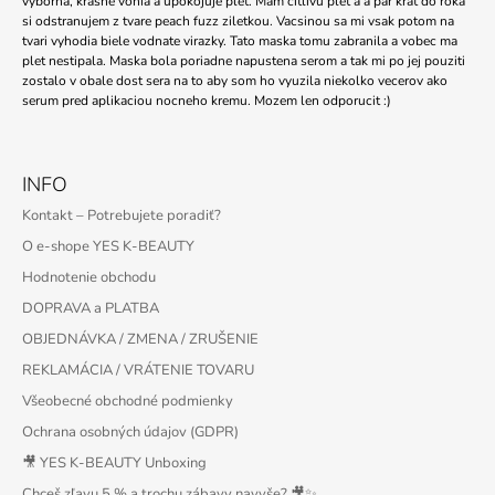
vyborna, krasne vonia a upokojuje plet. Mam citlivu plet a a par krat do roka
si odstranujem z tvare peach fuzz ziletkou. Vacsinou sa mi vsak potom na
tvari vyhodia biele vodnate virazky. Tato maska tomu zabranila a vobec ma
plet nestipala. Maska bola poriadne napustena serom a tak mi po jej pouziti
zostalo v obale dost sera na to aby som ho vyuzila niekolko vecerov ako
serum pred aplikaciou nocneho kremu. Mozem len odporucit :)
INFO
Kontakt – Potrebujete poradiť?
O e-shope YES K-BEAUTY
Hodnotenie obchodu
DOPRAVA a PLATBA
OBJEDNÁVKA / ZMENA / ZRUŠENIE
REKLAMÁCIA / VRÁTENIE TOVARU
Všeobecné obchodné podmienky
Ochrana osobných údajov (GDPR)
🎥 YES K-BEAUTY Unboxing
Chceš zľavu 5 % a trochu zábavy navyše? 🎥✨