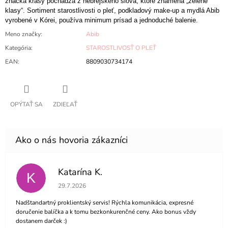
značka krásy pochádza z hebrejského slova, ktoré znamená „zelené
klasy“. Sortiment starostlivosti o pleť, podkladový make-up a mydlá Abib
vyrobené v Kórei, používa minimum prísad a jednoduché balenie.
Meno značky
:
Abib
Kategória
:
STAROSTLIVOSŤ O PLEŤ
EAN
:
8809030734174
OPÝTAŤ SA
ZDIEĽAŤ
Katarína K.
K
Hodnotenie obchodu je 5 z 5 hviezdičiek.
29.7.2026
Nadštandartný proklientský servis! Rýchla komunikácia, expresné
doručenie balíčka a k tomu bezkonkurenčné ceny. Ako bonus vždy
dostanem darček :)