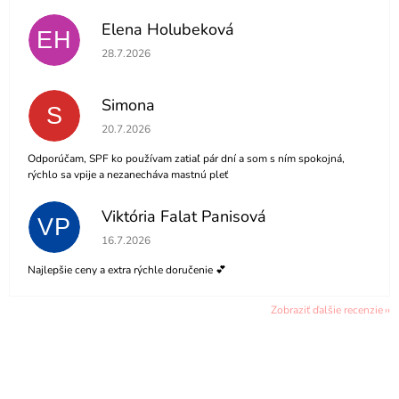
Elena Holubeková
EH
Hodnotenie obchodu je 5 z 5 hviezdičiek.
28.7.2026
Simona
S
Hodnotenie obchodu je 5 z 5 hviezdičiek.
20.7.2026
Odporúčam, SPF ko používam zatiaľ pár dní a som s ním spokojná,
rýchlo sa vpije a nezanecháva mastnú pleť
Viktória Falat Panisová
VP
Hodnotenie obchodu je 5 z 5 hviezdičiek.
16.7.2026
Najlepšie ceny a extra rýchle doručenie 💕
Zobraziť ďalšie recenzie