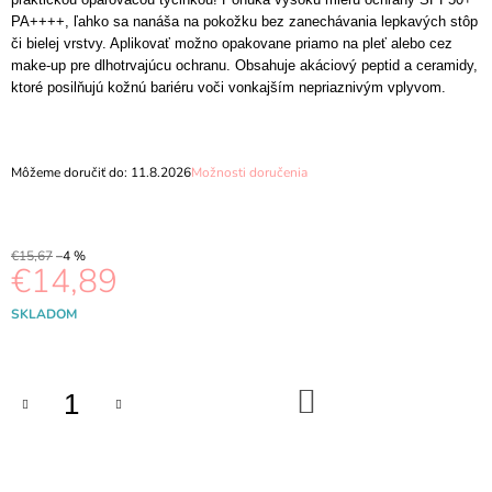
M
PA++++, ľahko sa nanáša na pokožku bez zanechávania lepkavých stôp
E
či bielej vrstvy. Aplikovať možno opakovane priamo na pleť alebo cez
make-up pre dlhotrvajúcu ochranu. Obsahuje akáciový peptid a ceramidy,
CENTELLIAN24
ktoré posilňujú kožnú bariéru voči vonkajším nepriaznivým vplyvom.
-
MADECA
CREAM
TIME
Môžeme doručiť do:
11.8.2026
Možnosti doručenia
REVERSE
15ML
€3,98
€15,67
–4 %
€14,89
Jednotková
SKLADOM
cena:
DO
KOŠÍKA