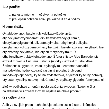
Ako použiť:
naneste mierne množstvo na pokožku
pre lepšiu ochranu aplikujte každé 3 až 4 hodiny
Hlavné zložky:
Oktyldodekanol, butylén glykoldikaprylát/dikaprát,
etylhexylmetoxycinnamát, dibutyletylhexanoylglutamid,
dibutyllauroylglutamid, diizostearylmalát, ethylhexyl salicylát,
dietylaminohydroxybenzoylhexylbenzoát, bis-etylazofenylhexyltrakt, bis-
etylazofenylhexyltrakt, bis-etylen-metylhexyltrakt, D-
ethylfenylhexyltraktokteíntodekanol Šťava z listov Aloe Barbadensis,
extrakt z ovocia Cucumis Sativus (uhorky), extrakt z listov Aloe
Barbadensis, glycerín, voda, etylénglykol, izomerát sacharidu,
maltodextrín, hydrolyzovaný rastlinný proteín, triglycerid
kaprylovej/kaprinovej, kyselina etylesterová, etylester kyseliny octovej,
etylester kyseliny octovej , citrát sodný, etylhexylglycerín, fenoxyetanol
Zložky podliehajú zmenám podľa uváženia výrobcu. Najúplnejší a
najaktuálnejší zoznam zložiek nájdete na obale produktu.
O značke: Abib
Abib vo svojich produktoch sleduje dokonalosť a čistotu. Kórejská