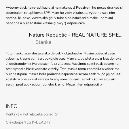
Vyborny stick na re-aplikaciu aj na make up :) Pouzivam ho pocas dna ked si
potrebujem re-aplikovat SPF. Mam ho vzdy v kabelke, vyborne sa s nim
naraba. Je lahke, vyzera ako gel v tube a po naneseni s make upom ani
nepohne a plet zostane krasne glowy :) odporucam!
Nature Republic - REAL NATURE SHEET MASK TEA TREE 23ml
Stanka
|
Hodnotenie produktu je 5 z 5 hviezdičiek.
Tuto masku som dostala ako darcek k objednavke. Musim povedat ze je
vyborna, krasne vonia a upokojuje plet. Mam citlivu plet a a par krat do roka
si odstranujem z tvare peach fuzz ziletkou. Vacsinou sa mi vsak potom na
tvari vyhodia biele vodnate virazky. Tato maska tomu zabranila a vobec ma
plet nestipala. Maska bola poriadne napustena serom a tak mi po jej pouziti
zostalo v obale dost sera na to aby som ho vyuzila niekolko vecerov ako
serum pred aplikaciou nocneho kremu. Mozem len odporucit :)
INFO
Kontakt – Potrebujete poradiť?
O e-shope YES K-BEAUTY