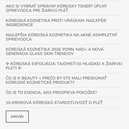
AKO SI VYBRAŤ SPRÁVNY KÓREJSKY TONER? ÚPLNÝ
SPRIEVODCA PRE ŽIARIVÚ PLEŤ.
KÓREJSKÁ KOZMETIKA PROTI VRÁSKAM: NAJLEPŠIE
INGREDIENCIE
NAJLEPŠIA KÓREJSKÁ KOZMETIKA NA AKNÉ: KOMPLETNÝ
SPRIEVODCA
KÓREJSKÁ KOZMETIKA 2026: PDRN, NAD+ A NOVÁ
GENERÁCIA GLASS SKIN TRENDOV
✨ KÓREJSKÁ EXFOLIÁCIA: TAJOMSTVO HLADKEJ A ŽIARIVEJ
PLETI ✨
ČO JE K-BEAUTY + PREČO BY STE MALI PRESKÚMAŤ
KÓREJSKÉ KOZMETICKÉ PRODUKTY
ČO JE TO ESENCIA, AKO PROSPIEVA POKOŽKE?
10-KROKOVÁ KÓREJSKÁ STAROSTLIVOSŤ O PLEŤ
ARCHÍV