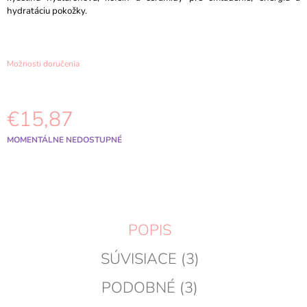
M
hydratáciu pokožky.
E
CENTELLIAN24
Možnosti doručenia
-
MADECA
CREAM
TIME
€15,87
REVERSE
15ML
Jednotková
MOMENTÁLNE NEDOSTUPNÉ
€3,98
cena:
POPIS
SÚVISIACE (3)
PODOBNÉ (3)