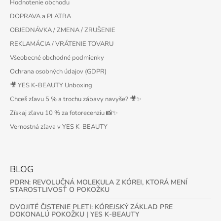
Hodnotenie obchodu
DOPRAVA a PLATBA
OBJEDNÁVKA / ZMENA / ZRUŠENIE
REKLAMÁCIA / VRÁTENIE TOVARU
Všeobecné obchodné podmienky
Ochrana osobných údajov (GDPR)
🎥 YES K-BEAUTY Unboxing
Chceš zľavu 5 % a trochu zábavy navyše? 🎥✨
Získaj zľavu 10 % za fotorecenziu 📸✨
Vernostná zľava v YES K-BEAUTY
BLOG
PDRN: REVOLUČNÁ MOLEKULA Z KÓREI, KTORÁ MENÍ
STAROSTLIVOSŤ O POKOŽKU
DVOJITÉ ČISTENIE PLETI: KÓREJSKÝ ZÁKLAD PRE
DOKONALÚ POKOŽKU | YES K-BEAUTY