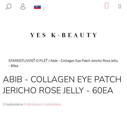
K
Prejsť
NÁKU
M
HĽADAŤ
na
KOŠÍK
O
PRIHLÁSENIE
SPÄŤ
SPÄŤ
obsah
Š
Í
Č
K
O
P
O
T
Domov
STAROSTLIVOSŤ O PLEŤ
/
Abib - Collagen Eye Patch Jericho Rose Jelly
R
- 60ea
E
ABIB - COLLAGEN EYE PATCH
B
JERICHO ROSE JELLY - 60EA
U
J
E
Priemerné
2 hodnotenia
Podrobnosti hodnotenia
hodnotenie
T
produktu
E
je
5,0
N