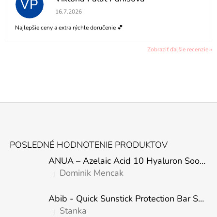
VP
Hodnotenie obchodu je 5 z 5 hviezdičiek.
16.7.2026
Najlepšie ceny a extra rýchle doručenie 💕
Zobraziť ďalšie recenzie
Z
Á
POSLEDNÉ HODNOTENIE PRODUKTOV
P
ANUA – Azelaic Acid 10 Hyaluron Soothing Serum – 30 ml
Ä
Dominik Mencak
|
T
Hodnotenie produktu je 5 z 5 hviezdičiek.
I
Abib - Quick Sunstick Protection Bar SPF50+ PA++++ 22g
E
Stanka
|
Hodnotenie produktu je 5 z 5 hviezdičiek.