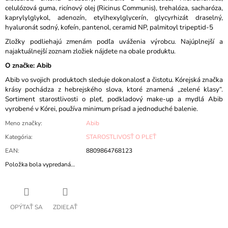
celulózová guma, ricínový olej (Ricinus Communis), trehalóza, sacharóza,
kaprylylglykol, adenozín, etylhexylglycerín, glycyrhizát draselný,
hyaluronát sodný, kofeín, pantenol, ceramid NP, palmitoyl tripeptid-5
Zložky podliehajú zmenám podľa uváženia výrobcu. Najúplnejší a
najaktuálnejší zoznam zložiek nájdete na obale produktu.
O značke: Abib
Abib vo svojich produktoch sleduje dokonalosť a čistotu. Kórejská značka
krásy pochádza z hebrejského slova, ktoré znamená „zelené klasy“.
Sortiment starostlivosti o pleť, podkladový make-up a mydlá Abib
vyrobené v Kórei, používa minimum prísad a jednoduché balenie.
Meno značky
:
Abib
Kategória
:
STAROSTLIVOSŤ O PLEŤ
EAN
:
8809864768123
Položka bola vypredaná…
OPÝTAŤ SA
ZDIEĽAŤ