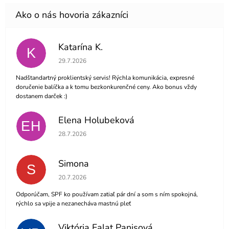
Katarína K.
K
Hodnotenie obchodu je 5 z 5 hviezdičiek.
29.7.2026
Nadštandartný proklientský servis! Rýchla komunikácia, expresné
doručenie balíčka a k tomu bezkonkurenčné ceny. Ako bonus vždy
dostanem darček :)
Elena Holubeková
EH
Hodnotenie obchodu je 5 z 5 hviezdičiek.
28.7.2026
Simona
S
Hodnotenie obchodu je 5 z 5 hviezdičiek.
20.7.2026
Odporúčam, SPF ko používam zatiaľ pár dní a som s ním spokojná,
rýchlo sa vpije a nezanecháva mastnú pleť
Viktória Falat Panisová