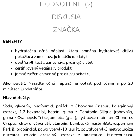
HODNOTENIE (2)
DISKUSIA
ZNAČKA
BENEFITY:
hydratačná očná náplasť, ktorá pomáha hydratovať citlivú
pokožku a zanecháva ju hladšiu na dotyk
dopĺňa vlhkosť
a zanecháva pružnejšiu pleť
certifikovaný vegánsky produkt
jemné zloženie vhodné pre citlivú pokožku
Ako použiť:
Nasaďte očnú náplasť na oblasť pod očami a po 20
minútach ju odstráňte.
Hlavné zložky:
Voda, glycerín, niacínamid, prášok z Chondrus Crispus, kolagénový
extrakt, 1,2-hexándiol, betaín, guma z Ceratonia Siliqua (rohovník),
guma z Cyamopsis Tetragonoloba (guar), hydroxyacetofenón, Chondrus
Crispus, chlorid vápenatý, alantoín, bambucké maslo (Butyrospermum
Parkii), propándiol, polyglyceryl-10 laurát, polyglyceryl-3 metylglukóza
distearát, chlorid draselný, extrakt z anastatica, Hierochuntica,