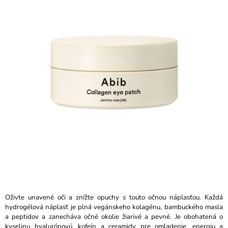
z
Á
5
J
hviezdičiek.
S
Ť
?
HĽADAŤ
O
D
P
O
R
Oživte unavené oči a znížte opuchy s touto očnou náplasťou. Každá
Ú
hydrogélová náplasť je plná vegánskeho kolagénu, bambuckého masla
Č
a peptidov a zanecháva očné okolie žiarivé a pevné. Je obohatená o
A
kyselinu hyalurónovú, kofeín a ceramidy pre omladenie, energiu a