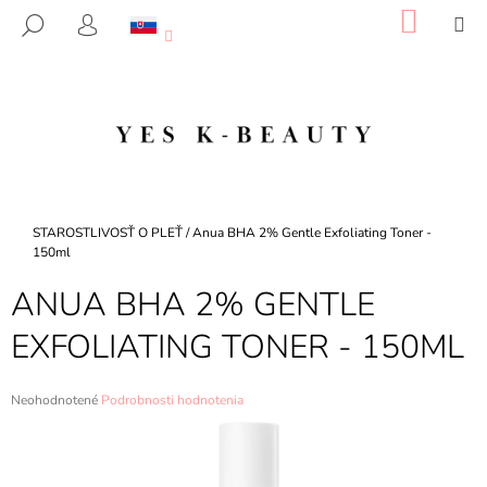
K
Prejsť
NÁKU
M
HĽADAŤ
na
KOŠÍK
O
PRIHLÁSENIE
SPÄŤ
SPÄŤ
obsah
Š
Í
Č
K
O
P
O
T
Domov
STAROSTLIVOSŤ O PLEŤ
/
Anua BHA 2% Gentle Exfoliating Toner -
R
150ml
E
ANUA BHA 2% GENTLE
B
EXFOLIATING TONER - 150ML
U
J
E
Priemerné
Neohodnotené
Podrobnosti hodnotenia
hodnotenie
T
produktu
E
je
0,0
N