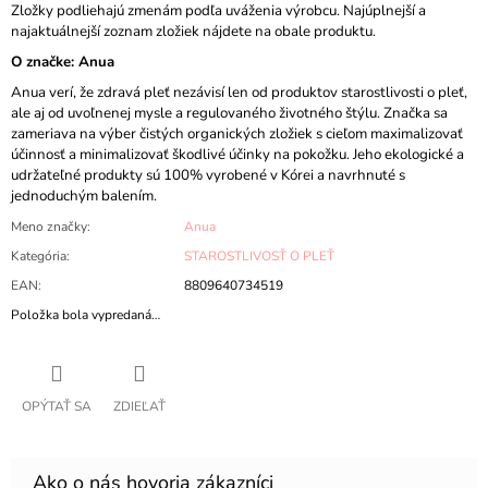
Zložky podliehajú zmenám podľa uváženia výrobcu. Najúplnejší a
najaktuálnejší zoznam zložiek nájdete na obale produktu.
O značke:
Anua
Anua verí, že zdravá pleť nezávisí len od produktov starostlivosti o pleť,
ale aj od uvoľnenej mysle a regulovaného životného štýlu. Značka sa
zameriava na výber čistých organických zložiek s cieľom maximalizovať
účinnosť a minimalizovať škodlivé účinky na pokožku. Jeho ekologické a
udržateľné produkty sú 100% vyrobené v Kórei a navrhnuté s
jednoduchým balením.
Meno značky
:
Anua
Kategória
:
STAROSTLIVOSŤ O PLEŤ
EAN
:
8809640734519
Položka bola vypredaná…
OPÝTAŤ SA
ZDIEĽAŤ