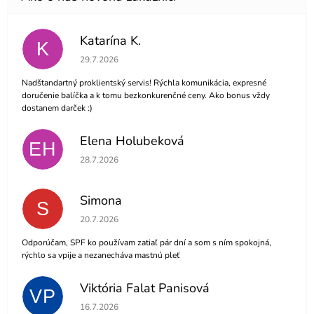
Katarína K.
K
Hodnotenie obchodu je 5 z 5 hviezdičiek.
29.7.2026
Nadštandartný proklientský servis! Rýchla komunikácia, expresné
doručenie balíčka a k tomu bezkonkurenčné ceny. Ako bonus vždy
dostanem darček :)
Elena Holubeková
EH
Hodnotenie obchodu je 5 z 5 hviezdičiek.
28.7.2026
Simona
S
Hodnotenie obchodu je 5 z 5 hviezdičiek.
20.7.2026
Odporúčam, SPF ko používam zatiaľ pár dní a som s ním spokojná,
rýchlo sa vpije a nezanecháva mastnú pleť
Viktória Falat Panisová
VP
Hodnotenie obchodu je 5 z 5 hviezdičiek.
16.7.2026