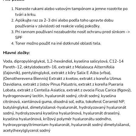
Naneste rukami alebo vatovým tampónom a jemne rozotrite po
tvári a krku.
Aplikujte raz za 2-3 dni alebo podľa toho upravte dobu
používania v závislosti od reakcie vašej pokožky.
Pri rannom používaní nezabudnite nosiť ochranu pred slnkom ->
SPF
Toner možno použiť na iné dotknuté oblasti tela.
Hlavné zložky:
Voda, dipropylénglykol, 1,2-hexándiol, kyselina salicylová, C12-14
Pareth-12, oktyldodeceth-16, extrakt z Melaleuca Alternifolia
(čajovník), pentylénglykol, extrakt z kôry Salix E Alba (vŕba),
(Oenotherevena Biennis) Extrakt z kvetov, extrakt z koreňa Ulmus
Davidiana, extrakt z listov Pinus Palustris, extrakt z koreňa Pueraria
Lobata, extrakt z Centella Asiatica, extrakt z ovocia Ficus Carica (figový),
hydrogenovaný lecitín, hyaluronát sodný, citrát sodný, kyselina
citrónová, xantánová guma, disodná soľ, edta, tokoferol Ceramid NP,
butylénglykol, dimetylsilanol-hyaluronát, hydrolyzovaný hyaluronát
sodný, hydrolyzovaná kyselina hyalurónová, hyaluronát draselný,
kyselina hyalurónová, krížový polymér hyaluronátu sodného, ​​
hydroxypropyltrimonium-hyaluronát, hyaluronát sodný dimetylsilanol,
acetylhexylglycerol sodný