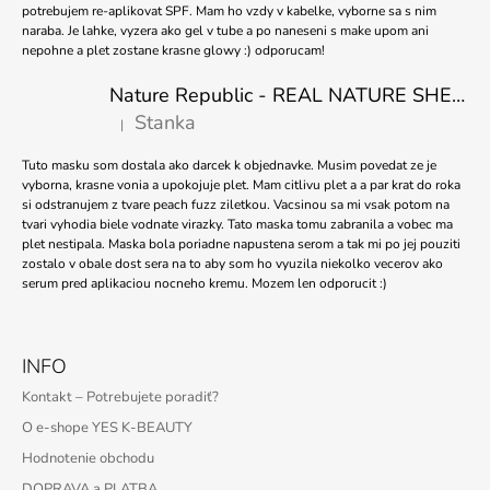
potrebujem re-aplikovat SPF. Mam ho vzdy v kabelke, vyborne sa s nim
naraba. Je lahke, vyzera ako gel v tube a po naneseni s make upom ani
nepohne a plet zostane krasne glowy :) odporucam!
Nature Republic - REAL NATURE SHEET MASK TEA TREE 23ml
Stanka
|
Hodnotenie produktu je 5 z 5 hviezdičiek.
Tuto masku som dostala ako darcek k objednavke. Musim povedat ze je
vyborna, krasne vonia a upokojuje plet. Mam citlivu plet a a par krat do roka
si odstranujem z tvare peach fuzz ziletkou. Vacsinou sa mi vsak potom na
tvari vyhodia biele vodnate virazky. Tato maska tomu zabranila a vobec ma
plet nestipala. Maska bola poriadne napustena serom a tak mi po jej pouziti
zostalo v obale dost sera na to aby som ho vyuzila niekolko vecerov ako
serum pred aplikaciou nocneho kremu. Mozem len odporucit :)
INFO
Kontakt – Potrebujete poradiť?
O e-shope YES K-BEAUTY
Hodnotenie obchodu
DOPRAVA a PLATBA