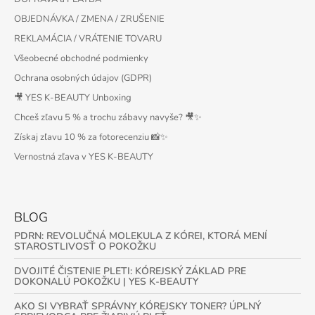
OBJEDNÁVKA / ZMENA / ZRUŠENIE
REKLAMÁCIA / VRÁTENIE TOVARU
Všeobecné obchodné podmienky
Ochrana osobných údajov (GDPR)
🎥 YES K-BEAUTY Unboxing
Chceš zľavu 5 % a trochu zábavy navyše? 🎥✨
Získaj zľavu 10 % za fotorecenziu 📸✨
Vernostná zľava v YES K-BEAUTY
BLOG
PDRN: REVOLUČNÁ MOLEKULA Z KÓREI, KTORÁ MENÍ
STAROSTLIVOSŤ O POKOŽKU
DVOJITÉ ČISTENIE PLETI: KÓREJSKÝ ZÁKLAD PRE
DOKONALÚ POKOŽKU | YES K-BEAUTY
AKO SI VYBRAŤ SPRÁVNY KÓREJSKY TONER? ÚPLNÝ