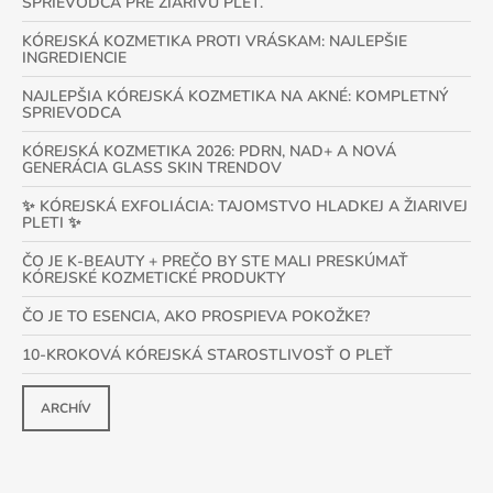
SPRIEVODCA PRE ŽIARIVÚ PLEŤ.
KÓREJSKÁ KOZMETIKA PROTI VRÁSKAM: NAJLEPŠIE
INGREDIENCIE
NAJLEPŠIA KÓREJSKÁ KOZMETIKA NA AKNÉ: KOMPLETNÝ
SPRIEVODCA
KÓREJSKÁ KOZMETIKA 2026: PDRN, NAD+ A NOVÁ
GENERÁCIA GLASS SKIN TRENDOV
✨ KÓREJSKÁ EXFOLIÁCIA: TAJOMSTVO HLADKEJ A ŽIARIVEJ
PLETI ✨
ČO JE K-BEAUTY + PREČO BY STE MALI PRESKÚMAŤ
KÓREJSKÉ KOZMETICKÉ PRODUKTY
ČO JE TO ESENCIA, AKO PROSPIEVA POKOŽKE?
10-KROKOVÁ KÓREJSKÁ STAROSTLIVOSŤ O PLEŤ
ARCHÍV