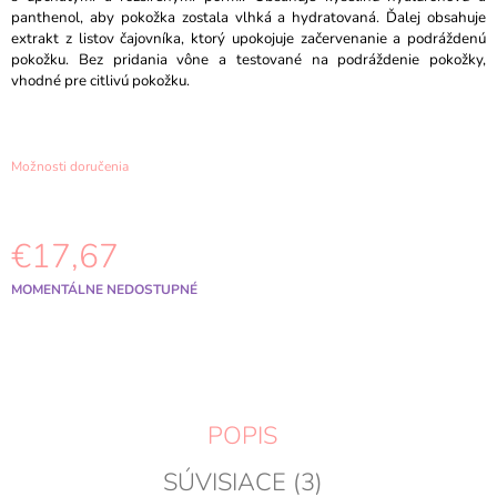
M
panthenol, aby pokožka zostala vlhká a hydratovaná. Ďalej obsahuje
E
extrakt z listov čajovníka, ktorý upokojuje začervenanie a podráždenú
pokožku. Bez pridania vône a testované na podráždenie pokožky,
vhodné pre citlivú pokožku.
DR.ALTHEA
-
AQUA
MARINE
WATERY
Možnosti doručenia
CREAM
50ML
€11,87
€17,67
Jednotková
MOMENTÁLNE NEDOSTUPNÉ
cena:
POPIS
SÚVISIACE (3)