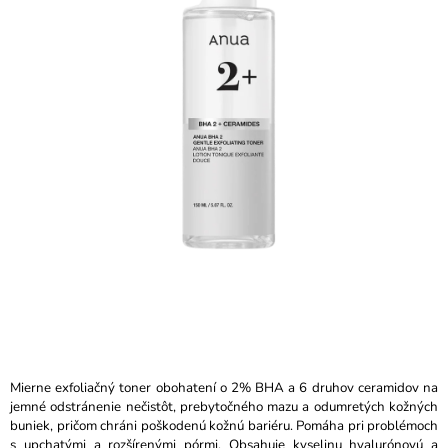
z
Á
5
J
hviezdičiek.
S
Ť
?
HĽADAŤ
O
D
P
O
R
Mierne exfoliačný toner obohatení o 2% BHA a 6 druhov ceramidov na
Ú
jemné odstránenie nečistôt, prebytočného mazu a odumretých kožných
Č
buniek, pričom chráni poškodenú kožnú bariéru. Pomáha pri problémoch
A
s upchatými a rozšírenými pórmi. Obsahuje kyselinu hyalurónovú a