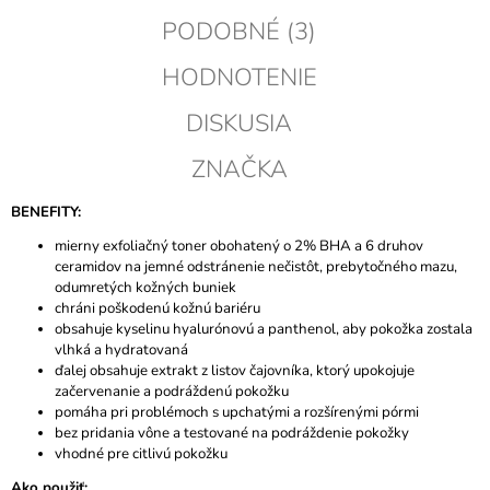
PODOBNÉ (3)
HODNOTENIE
DISKUSIA
ZNAČKA
BENEFITY:
mierny exfoliačný toner obohatený o 2% BHA a 6 druhov
ceramidov na jemné odstránenie nečistôt, prebytočného mazu,
odumretých kožných buniek
chráni poškodenú kožnú bariéru
obsahuje kyselinu hyalurónovú a panthenol, aby pokožka zostala
vlhká a hydratovaná
ďalej obsahuje extrakt z listov čajovníka, ktorý upokojuje
začervenanie a podráždenú pokožku
pomáha pri problémoch s upchatými a rozšírenými pórmi
bez pridania vône a testované na podráždenie pokožky
vhodné pre citlivú pokožku
Ako použiť: