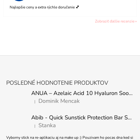
Najlepšie ceny a extra rýchle doručenie 💕
Zobraziť ďalšie recenzie
Z
Á
POSLEDNÉ HODNOTENIE PRODUKTOV
P
ANUA – Azelaic Acid 10 Hyaluron Soothing Serum – 30 ml
Ä
Dominik Mencak
|
T
Hodnotenie produktu je 5 z 5 hviezdičiek.
I
Abib - Quick Sunstick Protection Bar SPF50+ PA++++ 22g
E
Stanka
|
Hodnotenie produktu je 5 z 5 hviezdičiek.
Vyborny stick na re-aplikaciu aj na make up :) Pouzivam ho pocas dna ked si