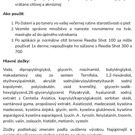
vrátane citlivej a aknóznej
Ako použiť:
Po čistení a po tonery vo vašej večernej rutine starostlivosti o pleť
Vezmite správne množstvo a naneste rovnomerne na tvár,
masírujte až do úplného vstrebania
Po aplikácii je normálne cítiť brnenie Reedle Shot 100 sa môže
používať 1x denne; nepoužívajte ho súčasne s Reedle Shot 300 a
700
Hlavné zložky
:
Voda, dipropylénglykol, glycerín, niacínamid, butylénglykol,
makadamiový olej zo semien Ternifolia, 1,2-hexándiol,
etylhexylpalmitát, akrylát sodný/akryloyldimetyltaurát sodný
kopolymér, polyizobutén, oxid kremičitý, glycerín-sodík-
hexylglycerol,26-glycerylglycerol Polyakrylát, hyaluronát sodný,
extrakt z Centella Asiatica, kaprylyl/kaprylglukozid, sorbitan oleát,
xantánová guma, propolisový extrakt, Asiaticozid, madecassid, kyselina
madecassic, kyselina ázijská, glycín, serín, kyselina glutámová, kyselina
asparágová, kyselina asparágová, lyucín, A , tyrozín, fenylalanín, treonín,
prolín, valín, izoleucín, histidín, metionín, cysteín
Zložky podliehajú zmenám podľa uváženia výrobcu. Najúplnejší a