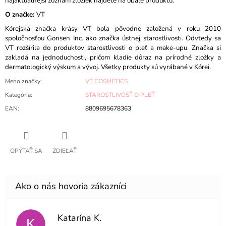
najaktuálnejší zoznam zložiek nájdete na obale produktu.
O značke
:
VT
Kórejská značka krásy VT bola pôvodne založená v roku 2010
spoločnosťou Gonsen Inc. ako značka ústnej starostlivosti. Odvtedy sa
VT rozšírila do produktov starostlivosti o pleť a make-upu. Značka si
zakladá na jednoduchosti, pričom kladie dôraz na prírodné zložky a
dermatologický výskum a vývoj. Všetky produkty sú vyrábané v Kórei.
Meno značky
:
VT COSMETICS
Kategória
:
STAROSTLIVOSŤ O PLEŤ
EAN
:
8809695678363
OPÝTAŤ SA
ZDIEĽAŤ
Katarína K.
K