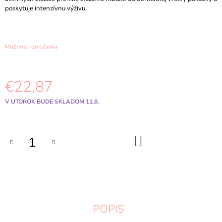
M
poskytuje intenzívnu výživu.
E
HARUHARU
Možnosti doručenia
WONDER
-
BLACK
RICE
MOISTURE
€22,87
5.5
SOFT
Jednotková
V UTOROK BUDE SKLADOM 11.8.
CLEANSING
cena:
GEL
100ML
€9,97
DO
KOŠÍKA
POPIS