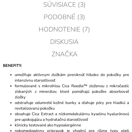
SÚVISIACE (3)
PODOBNÉ (3)
HODNOTENIE (7)
DISKUSIA
ZNAČKA
BENEFITY:
umožňuje aktívnym zložkám preniknúť hlboko do pokožky pre
intenzívnu starostlivosť
formulované s mikroihlou Cica Reedle™ zloženou z mikročastíc
získaných z minerálov, ktoré pomáhajú pokožke absorbovať
zložky
odstraňuje odumreté kožné bunky a sťahuje póry pre hladkú a
revitalizovanú pokožku
obsahuje Cica Extract a nízkomolekulárnu kyselinu hyalurónovú
pre upokojujúcu a hydratačnú starostlivosť
klinicky testované ako hypoalergénne
nekomedogénny prípravok je vhodný pre rôzne typy pleti