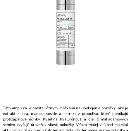
5
Á
hviezdičiek.
J
S
Ť
?
HĽADAŤ
O
D
P
O
Táto ampulka je nabitá rôznymi zložkami na upokojenie pokožky, ako je
R
extrakt z cica, madecassoside a extrakt z propolisu, ktoré ponúkajú
Ú
protizápalové účinky. Kyselina hyalurónová a olej z makadamových
Č
semien zvyšujú úroveň vlhkosti pokožky. Vďaka malej veľkosti molekúl
A
aktívnych zložiek preniká zloženie hlboko do dermálnej vrstvy pokožky a