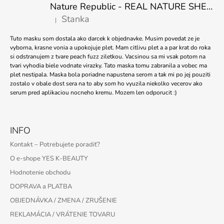
Nature Republic - REAL NATURE SHEET MASK TEA TREE 23ml
Stanka
|
Hodnotenie produktu je 5 z 5 hviezdičiek.
Tuto masku som dostala ako darcek k objednavke. Musim povedat ze je
vyborna, krasne vonia a upokojuje plet. Mam citlivu plet a a par krat do roka
si odstranujem z tvare peach fuzz ziletkou. Vacsinou sa mi vsak potom na
tvari vyhodia biele vodnate virazky. Tato maska tomu zabranila a vobec ma
plet nestipala. Maska bola poriadne napustena serom a tak mi po jej pouziti
zostalo v obale dost sera na to aby som ho vyuzila niekolko vecerov ako
serum pred aplikaciou nocneho kremu. Mozem len odporucit :)
INFO
Kontakt – Potrebujete poradiť?
O e-shope YES K-BEAUTY
Hodnotenie obchodu
DOPRAVA a PLATBA
OBJEDNÁVKA / ZMENA / ZRUŠENIE
REKLAMÁCIA / VRÁTENIE TOVARU