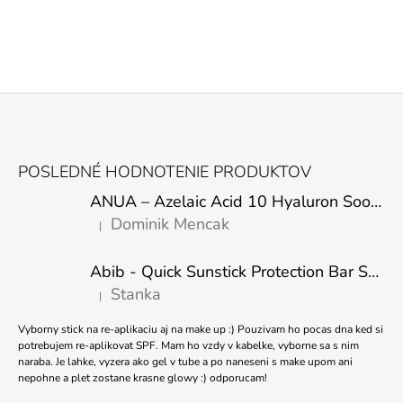
Z
Á
POSLEDNÉ HODNOTENIE PRODUKTOV
P
ANUA – Azelaic Acid 10 Hyaluron Soothing Serum – 30 ml
Ä
Dominik Mencak
|
T
Hodnotenie produktu je 5 z 5 hviezdičiek.
I
Abib - Quick Sunstick Protection Bar SPF50+ PA++++ 22g
E
Stanka
|
Hodnotenie produktu je 5 z 5 hviezdičiek.
Vyborny stick na re-aplikaciu aj na make up :) Pouzivam ho pocas dna ked si
potrebujem re-aplikovat SPF. Mam ho vzdy v kabelke, vyborne sa s nim
naraba. Je lahke, vyzera ako gel v tube a po naneseni s make upom ani
nepohne a plet zostane krasne glowy :) odporucam!