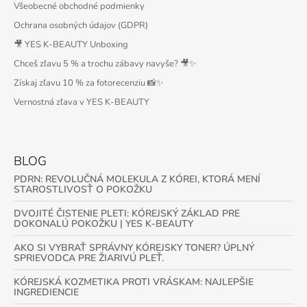
Všeobecné obchodné podmienky
Ochrana osobných údajov (GDPR)
🎥 YES K-BEAUTY Unboxing
Chceš zľavu 5 % a trochu zábavy navyše? 🎥✨
Získaj zľavu 10 % za fotorecenziu 📸✨
Vernostná zľava v YES K-BEAUTY
BLOG
PDRN: REVOLUČNÁ MOLEKULA Z KÓREI, KTORÁ MENÍ
STAROSTLIVOSŤ O POKOŽKU
DVOJITÉ ČISTENIE PLETI: KÓREJSKÝ ZÁKLAD PRE
DOKONALÚ POKOŽKU | YES K-BEAUTY
AKO SI VYBRAŤ SPRÁVNY KÓREJSKY TONER? ÚPLNÝ
SPRIEVODCA PRE ŽIARIVÚ PLEŤ.
KÓREJSKÁ KOZMETIKA PROTI VRÁSKAM: NAJLEPŠIE
INGREDIENCIE