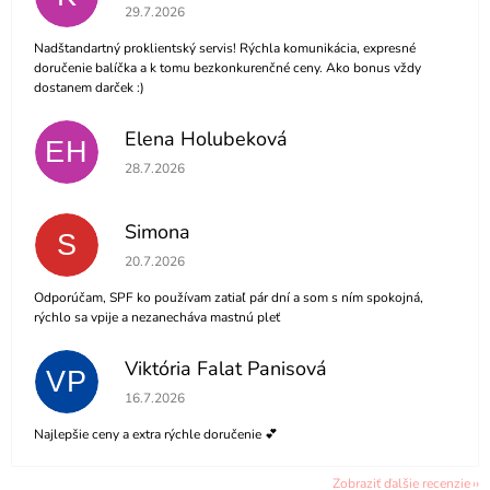
Hodnotenie obchodu je 5 z 5 hviezdičiek.
29.7.2026
Nadštandartný proklientský servis! Rýchla komunikácia, expresné
doručenie balíčka a k tomu bezkonkurenčné ceny. Ako bonus vždy
dostanem darček :)
Elena Holubeková
EH
Hodnotenie obchodu je 5 z 5 hviezdičiek.
28.7.2026
Simona
S
Hodnotenie obchodu je 5 z 5 hviezdičiek.
20.7.2026
Odporúčam, SPF ko používam zatiaľ pár dní a som s ním spokojná,
rýchlo sa vpije a nezanecháva mastnú pleť
Viktória Falat Panisová
VP
Hodnotenie obchodu je 5 z 5 hviezdičiek.
16.7.2026
Najlepšie ceny a extra rýchle doručenie 💕
Zobraziť ďalšie recenzie