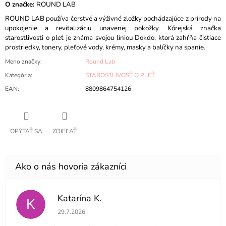
O značke:
ROUND LAB
ROUND LAB používa čerstvé a výživné zložky pochádzajúce z prírody na
upokojenie a revitalizáciu unavenej pokožky. Kórejská značka
starostlivosti o pleť je známa svojou líniou Dokdo, ktorá zahŕňa čistiace
prostriedky, tonery, pleťové vody, krémy, masky a balíčky na spanie.
Meno značky
:
Round Lab
Kategória
:
STAROSTLIVOSŤ O PLEŤ
EAN
:
8809864754126
OPÝTAŤ SA
ZDIEĽAŤ
Katarína K.
K
Hodnotenie obchodu je 5 z 5 hviezdičiek.
29.7.2026