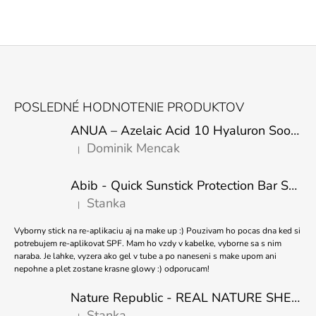
Z
Á
POSLEDNÉ HODNOTENIE PRODUKTOV
P
ANUA – Azelaic Acid 10 Hyaluron Soothing Serum – 30 ml
Ä
Dominik Mencak
|
T
Hodnotenie produktu je 5 z 5 hviezdičiek.
I
Abib - Quick Sunstick Protection Bar SPF50+ PA++++ 22g
E
Stanka
|
Hodnotenie produktu je 5 z 5 hviezdičiek.
Vyborny stick na re-aplikaciu aj na make up :) Pouzivam ho pocas dna ked si
potrebujem re-aplikovat SPF. Mam ho vzdy v kabelke, vyborne sa s nim
naraba. Je lahke, vyzera ako gel v tube a po naneseni s make upom ani
nepohne a plet zostane krasne glowy :) odporucam!
Nature Republic - REAL NATURE SHEET MASK TEA TREE 23ml
Stanka