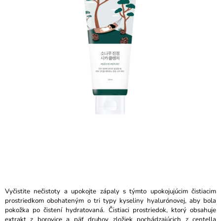
z
Á
5
J
hviezdičiek.
S
Ť
?
HĽADAŤ
O
D
P
O
R
Vyčistite nečistoty a upokojte zápaly s týmto upokojujúcim čistiacim
Ú
prostriedkom obohateným o tri typy kyseliny hyalurónovej, aby bola
Č
pokožka po čistení hydratovaná. Čistiaci prostriedok, ktorý obsahuje
A
extrakt z borovice a päť druhov zložiek pochádzajúcich z centella