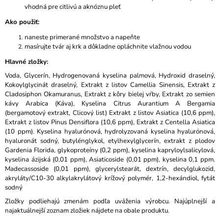
vhodná pre citlivú a aknóznu pleť
Ako použiť:
naneste primerané množstvo a napeňte
masírujte tvár aj krk a dôkladne opláchnite vlažnou vodou
Hlavné zložky:
Voda, Glycerín, Hydrogenovaná kyselina palmová, Hydroxid draselný,
Kokoylglycinát draselný, Extrakt z listov Camellia Sinensis, Extrakt z
Cladosiphon Okamuranus, Extrakt z kôry bielej vŕby, Extrakt zo semien
kávy Arabica (Káva), Kyselina Citrus Aurantium A Bergamia
(bergamotový extrakt, Clicový list) Extrakt z listov Asiatica (10,6 ppm),
Extrakt z listov Pinus Densiflora (10,6 ppm), Extrakt z Centella Asiatica
(10 ppm). Kyselina hyalurónová, hydrolyzovaná kyselina hyalurónová,
hyaluronát sodný, butylénglykol, etylhexylglycerín, extrakt z plodov
Gardenia Florida, glykoproteíny (0,2 ppm), kyselina kapryloylsalicylová,
kyselina ázijská (0,01 ppm), Asiaticoside (0,01 ppm), kyselina 0,1 ppm.
Madecassoside (0,01 ppm), glycerylstearát, dextrín, decylglukozid,
akryláty/C10-30 alkylakrylátový krížový polymér, 1,2-hexándiol, fytát
sodný
Zložky podliehajú zmenám podľa uváženia výrobcu. Najúplnejší a
najaktuálnejší zoznam zložiek nájdete na obale produktu.