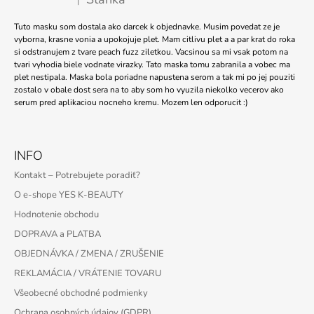
|
Hodnotenie produktu je 5 z 5 hviezdičiek.
Tuto masku som dostala ako darcek k objednavke. Musim povedat ze je
vyborna, krasne vonia a upokojuje plet. Mam citlivu plet a a par krat do roka
si odstranujem z tvare peach fuzz ziletkou. Vacsinou sa mi vsak potom na
tvari vyhodia biele vodnate virazky. Tato maska tomu zabranila a vobec ma
plet nestipala. Maska bola poriadne napustena serom a tak mi po jej pouziti
zostalo v obale dost sera na to aby som ho vyuzila niekolko vecerov ako
serum pred aplikaciou nocneho kremu. Mozem len odporucit :)
INFO
Kontakt – Potrebujete poradiť?
O e-shope YES K-BEAUTY
Hodnotenie obchodu
DOPRAVA a PLATBA
OBJEDNÁVKA / ZMENA / ZRUŠENIE
REKLAMÁCIA / VRÁTENIE TOVARU
Všeobecné obchodné podmienky
Ochrana osobných údajov (GDPR)