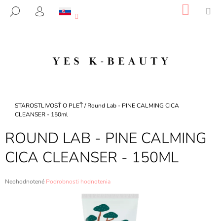
K
Prejsť
NÁKU
M
HĽADAŤ
na
KOŠÍK
O
PRIHLÁSENIE
SPÄŤ
SPÄŤ
obsah
Š
Í
Č
K
O
P
O
T
Domov
STAROSTLIVOSŤ O PLEŤ
/
Round Lab - PINE CALMING CICA
R
CLEANSER - 150ml
E
ROUND LAB - PINE CALMING
B
CICA CLEANSER - 150ML
U
J
E
Priemerné
Neohodnotené
Podrobnosti hodnotenia
hodnotenie
T
produktu
E
je
0,0
N