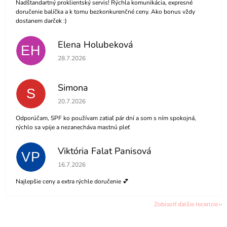
Nadštandartný proklientský servis! Rýchla komunikácia, expresné
doručenie balíčka a k tomu bezkonkurenčné ceny. Ako bonus vždy
dostanem darček :)
Elena Holubeková
EH
Hodnotenie obchodu je 5 z 5 hviezdičiek.
28.7.2026
Simona
S
Hodnotenie obchodu je 5 z 5 hviezdičiek.
20.7.2026
Odporúčam, SPF ko používam zatiaľ pár dní a som s ním spokojná,
rýchlo sa vpije a nezanecháva mastnú pleť
Viktória Falat Panisová
VP
Hodnotenie obchodu je 5 z 5 hviezdičiek.
16.7.2026
Najlepšie ceny a extra rýchle doručenie 💕
Zobraziť ďalšie recenzie