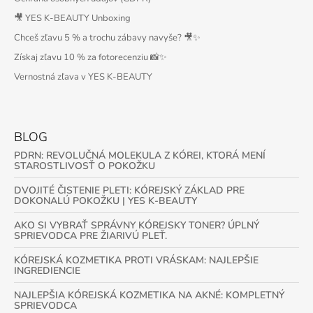
🎥 YES K-BEAUTY Unboxing
Chceš zľavu 5 % a trochu zábavy navyše? 🎥✨
Získaj zľavu 10 % za fotorecenziu 📸✨
Vernostná zľava v YES K-BEAUTY
BLOG
PDRN: REVOLUČNÁ MOLEKULA Z KÓREI, KTORÁ MENÍ
STAROSTLIVOSŤ O POKOŽKU
DVOJITÉ ČISTENIE PLETI: KÓREJSKÝ ZÁKLAD PRE
DOKONALÚ POKOŽKU | YES K-BEAUTY
AKO SI VYBRAŤ SPRÁVNY KÓREJSKY TONER? ÚPLNÝ
SPRIEVODCA PRE ŽIARIVÚ PLEŤ.
KÓREJSKÁ KOZMETIKA PROTI VRÁSKAM: NAJLEPŠIE
INGREDIENCIE
NAJLEPŠIA KÓREJSKÁ KOZMETIKA NA AKNÉ: KOMPLETNÝ
SPRIEVODCA