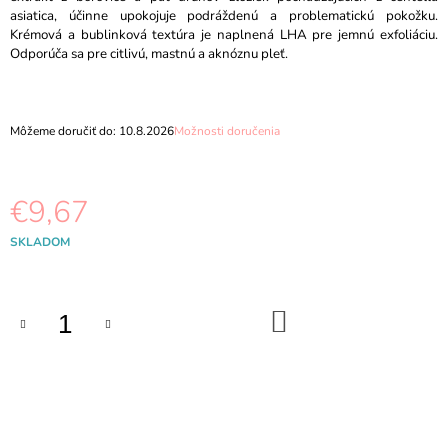
M
asiatica, účinne upokojuje podráždenú a problematickú pokožku.
E
Krémová a bublinková textúra je naplnená LHA pre jemnú exfoliáciu.
Odporúča sa pre citlivú, mastnú a aknóznu pleť.
MOEV
-
ANNURCATIN
TREATMENT
Môžeme doručiť do:
10.8.2026
Možnosti doručenia
-
200
G
€9,67
€11,89
Pôvodne:
€14,69
Jednotková
SKLADOM
cena:
DO
KOŠÍKA