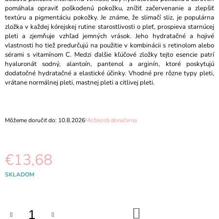
M
pomáhala opraviť poškodenú pokožku, znížiť začervenanie a zlepšiť
E
textúru a pigmentáciu pokožky. Je známe, že slimačí sliz, je populárna
zložka v každej kórejskej rutine starostlivosti o pleť, prospieva starnúcej
pleti a zjemňuje vzhľad jemných vrások. Jeho hydratačné a hojivé
ANUA
vlastnosti ho tiež predurčujú na použitie v kombinácii s retinolom alebo
-
sérami s vitamínom C. Medzi ďalšie kľúčové zložky tejto esencie patrí
HEARTLEAF
QUERCETINOL
hyaluronát sodný, alantoín, pantenol a arginín, ktoré poskytujú
PORE
dodatočné hydratačné a elastické účinky. Vhodné pre rôzne typy pleti,
DEEP
vrátane normálnej pleti, mastnej pleti a citlivej pleti.
CLEANSING
FOAM
-
150ML
Môžeme doručiť do:
10.8.2026
Možnosti doručenia
€10,87
€13,68
Jednotková
SKLADOM
cena:
DO