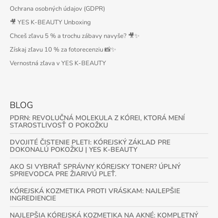
Ochrana osobných údajov (GDPR)
🎥 YES K-BEAUTY Unboxing
Chceš zľavu 5 % a trochu zábavy navyše? 🎥✨
Získaj zľavu 10 % za fotorecenziu 📸✨
Vernostná zľava v YES K-BEAUTY
BLOG
PDRN: REVOLUČNÁ MOLEKULA Z KÓREI, KTORÁ MENÍ
STAROSTLIVOSŤ O POKOŽKU
DVOJITÉ ČISTENIE PLETI: KÓREJSKÝ ZÁKLAD PRE
DOKONALÚ POKOŽKU | YES K-BEAUTY
AKO SI VYBRAŤ SPRÁVNY KÓREJSKY TONER? ÚPLNÝ
SPRIEVODCA PRE ŽIARIVÚ PLEŤ.
KÓREJSKÁ KOZMETIKA PROTI VRÁSKAM: NAJLEPŠIE
INGREDIENCIE
NAJLEPŠIA KÓREJSKÁ KOZMETIKA NA AKNÉ: KOMPLETNÝ