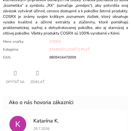
kozmetických prípravkov bohatých na zložky. Značka pochádza zo slova
„kozmetika“ a symbolu „RX“ (označuje „predpis“), aby potvrdila svoj
záväzok vytvárať účinné, cenovo dostupné a k pokožke šetrné produkty.
COSRX je známy svojim krátkym zoznamom zložiek, ktorý obsahuje
vysoko kvalitné a účinné extrakty a zlúčeniny, ktoré pomáhajú
problematickej, suchej a dehydratovanej pokožke, ako aj starnúcej a
citlivej pokožke. Všetky produkty COSRX sú 100% vyrobené v Kórei.
Meno značky
:
COSRX
Kategória
:
STAROSTLIVOSŤ O PLEŤ
EAN
:
8809416470009
OPÝTAŤ SA
ZDIEĽAŤ
Katarína K.
K
Hodnotenie obchodu je 5 z 5 hviezdičiek.
29.7.2026