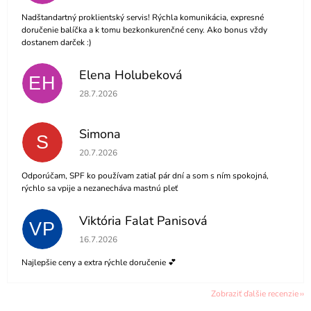
Nadštandartný proklientský servis! Rýchla komunikácia, expresné
doručenie balíčka a k tomu bezkonkurenčné ceny. Ako bonus vždy
dostanem darček :)
Elena Holubeková
EH
Hodnotenie obchodu je 5 z 5 hviezdičiek.
28.7.2026
Simona
S
Hodnotenie obchodu je 5 z 5 hviezdičiek.
20.7.2026
Odporúčam, SPF ko používam zatiaľ pár dní a som s ním spokojná,
rýchlo sa vpije a nezanecháva mastnú pleť
Viktória Falat Panisová
VP
Hodnotenie obchodu je 5 z 5 hviezdičiek.
16.7.2026
Najlepšie ceny a extra rýchle doručenie 💕
Zobraziť ďalšie recenzie