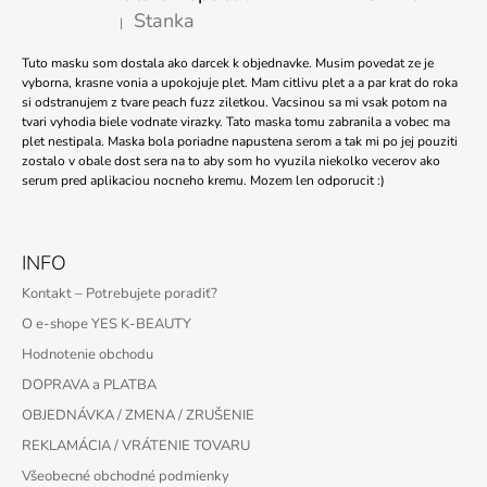
Stanka
|
Hodnotenie produktu je 5 z 5 hviezdičiek.
Tuto masku som dostala ako darcek k objednavke. Musim povedat ze je
vyborna, krasne vonia a upokojuje plet. Mam citlivu plet a a par krat do roka
si odstranujem z tvare peach fuzz ziletkou. Vacsinou sa mi vsak potom na
tvari vyhodia biele vodnate virazky. Tato maska tomu zabranila a vobec ma
plet nestipala. Maska bola poriadne napustena serom a tak mi po jej pouziti
zostalo v obale dost sera na to aby som ho vyuzila niekolko vecerov ako
serum pred aplikaciou nocneho kremu. Mozem len odporucit :)
INFO
Kontakt – Potrebujete poradiť?
O e-shope YES K-BEAUTY
Hodnotenie obchodu
DOPRAVA a PLATBA
OBJEDNÁVKA / ZMENA / ZRUŠENIE
REKLAMÁCIA / VRÁTENIE TOVARU
Všeobecné obchodné podmienky