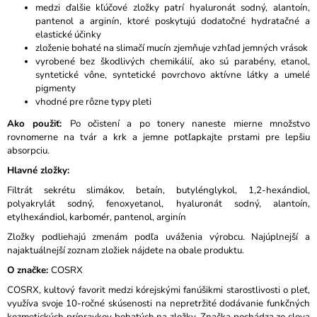
medzi ďalšie kľúčové zložky patrí hyaluronát sodný, alantoín,
pantenol a arginín, ktoré poskytujú dodatočné hydratačné a
elastické účinky
zloženie bohaté na slimačí mucín zjemňuje vzhľad jemných vrások
vyrobené bez škodlivých chemikálií, ako sú parabény, etanol,
syntetické vône, syntetické povrchovo aktívne látky a umelé
pigmenty
vhodné pre rôzne typy pleti
Ako použiť:
Po očistení a po tonery naneste mierne množstvo
rovnomerne na tvár a krk a jemne potľapkajte prstami pre lepšiu
absorpciu.
Hlavné zložky:
Filtrát sekrétu slimákov, betaín, butylénglykol, 1,2-hexándiol,
polyakrylát sodný, fenoxyetanol, hyaluronát sodný, alantoín,
etylhexándiol, karbomér, pantenol, arginín
Zložky podliehajú zmenám podľa uváženia výrobcu. Najúplnejší a
najaktuálnejší zoznam zložiek nájdete na obale produktu.
O značke:
COSRX
COSRX, kultový favorit medzi kórejskými fanúšikmi starostlivosti o pleť,
využíva svoje 10-ročné skúsenosti na nepretržité dodávanie funkčných