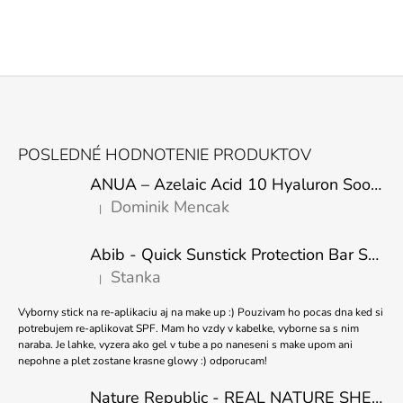
Z
Á
POSLEDNÉ HODNOTENIE PRODUKTOV
P
ANUA – Azelaic Acid 10 Hyaluron Soothing Serum – 30 ml
Ä
Dominik Mencak
|
T
Hodnotenie produktu je 5 z 5 hviezdičiek.
I
Abib - Quick Sunstick Protection Bar SPF50+ PA++++ 22g
E
Stanka
|
Hodnotenie produktu je 5 z 5 hviezdičiek.
Vyborny stick na re-aplikaciu aj na make up :) Pouzivam ho pocas dna ked si
potrebujem re-aplikovat SPF. Mam ho vzdy v kabelke, vyborne sa s nim
naraba. Je lahke, vyzera ako gel v tube a po naneseni s make upom ani
nepohne a plet zostane krasne glowy :) odporucam!
Nature Republic - REAL NATURE SHEET MASK TEA TREE 23ml