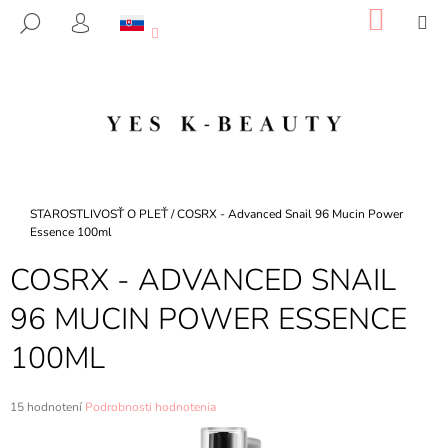
K
Prejsť
NÁKU
M
HĽADAŤ
na
KOŠÍK
O
PRIHLÁSENIE
SPÄŤ
SPÄŤ
obsah
Š
Í
Č
K
O
P
O
T
Domov
STAROSTLIVOSŤ O PLEŤ
/
COSRX - Advanced Snail 96 Mucin Power
R
Essence 100ml
E
COSRX - ADVANCED SNAIL
B
96 MUCIN POWER ESSENCE
U
J
100ML
E
T
Priemerné
15 hodnotení
Podrobnosti hodnotenia
E
hodnotenie
N
produktu