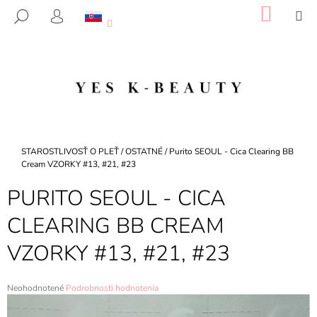
K
Prejsť
NÁKU
M
HĽADAŤ
na
KOŠÍK
O
PRIHLÁSENIE
SPÄŤ
SPÄŤ
obsah
Š
Í
Č
K
O
P
O
T
Domov
STAROSTLIVOSŤ O PLEŤ
/
OSTATNÉ
/
Purito SEOUL - Cica Clearing BB
R
Cream VZORKY #13, #21, #23
E
PURITO SEOUL - CICA
B
CLEARING BB CREAM
U
J
VZORKY #13, #21, #23
E
T
Priemerné
Neohodnotené
Podrobnosti hodnotenia
E
hodnotenie
N
produktu