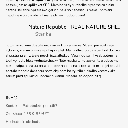
potrebujem re-aplikovat SPF. Mam ho vzdy v kabelke, vyborne sa s nim
naraba. Je lahke, vyzera ako gel v tube a po naneseni s make upom ani
nepohne a plet zostane krasne glowy :) odporucam!
Nature Republic - REAL NATURE SHEET MASK TEA TREE 23ml
Stanka
|
Hodnotenie produktu je 5 z 5 hviezdičiek.
Tuto masku som dostala ako darcek k objednavke. Musim povedat ze je
vyborna, krasne vonia a upokojuje plet. Mam citlivu plet a a par krat do roka
si odstranujem z tvare peach fuzz ziletkou. Vacsinou sa mi vsak potom na
tvari vyhodia biele vodnate virazky. Tato maska tomu zabranila a vobec ma
plet nestipala. Maska bola poriadne napustena serom a tak mi po jej pouziti
zostalo v obale dost sera na to aby som ho vyuzila niekolko vecerov ako
serum pred aplikaciou nocneho kremu. Mozem len odporucit :)
INFO
Kontakt – Potrebujete poradiť?
O e-shope YES K-BEAUTY
Hodnotenie obchodu