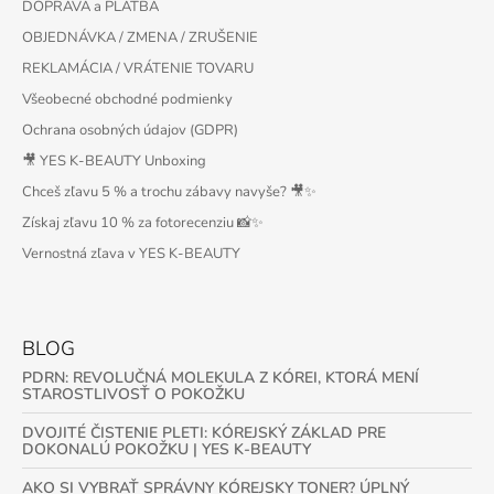
DOPRAVA a PLATBA
OBJEDNÁVKA / ZMENA / ZRUŠENIE
REKLAMÁCIA / VRÁTENIE TOVARU
Všeobecné obchodné podmienky
Ochrana osobných údajov (GDPR)
🎥 YES K-BEAUTY Unboxing
Chceš zľavu 5 % a trochu zábavy navyše? 🎥✨
Získaj zľavu 10 % za fotorecenziu 📸✨
Vernostná zľava v YES K-BEAUTY
BLOG
PDRN: REVOLUČNÁ MOLEKULA Z KÓREI, KTORÁ MENÍ
STAROSTLIVOSŤ O POKOŽKU
DVOJITÉ ČISTENIE PLETI: KÓREJSKÝ ZÁKLAD PRE
DOKONALÚ POKOŽKU | YES K-BEAUTY
AKO SI VYBRAŤ SPRÁVNY KÓREJSKY TONER? ÚPLNÝ