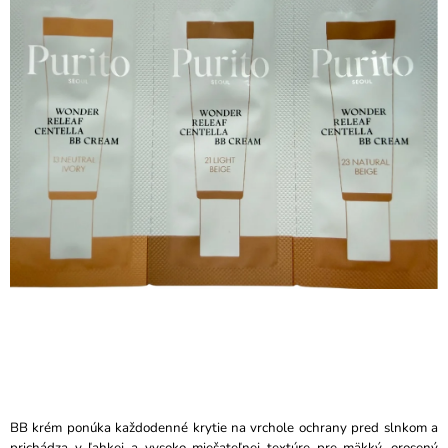
je
Á
0,0
J
z
5
S
hviezdičiek.
Ť
?
HĽADAŤ
O
D
P
O
R
Ú
Č
BB krém ponúka každodenné krytie na vrchole ochrany pred slnkom a
A