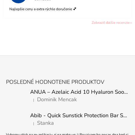
Najlepšie ceny a extra rýchle doručenie 💕
Zobraziť ďalšie recenzie
Z
Á
POSLEDNÉ HODNOTENIE PRODUKTOV
P
ANUA – Azelaic Acid 10 Hyaluron Soothing Serum – 30 ml
Ä
Dominik Mencak
|
T
Hodnotenie produktu je 5 z 5 hviezdičiek.
I
Abib - Quick Sunstick Protection Bar SPF50+ PA++++ 22g
E
Stanka
|
Hodnotenie produktu je 5 z 5 hviezdičiek.
Vyborny stick na re-aplikaciu aj na make up :) Pouzivam ho pocas dna ked si