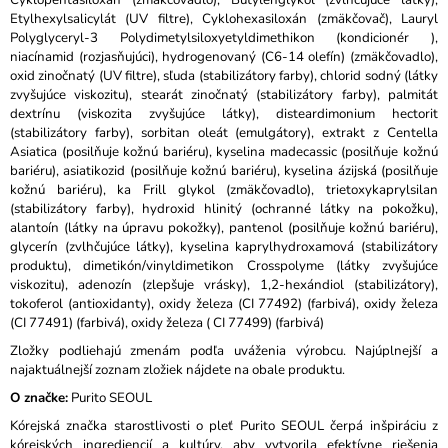
Cyklopentasiloxán (zmäkčovadlo), Butylénglykol (zvlhčujúce látky),
Etylhexylsalicylát (UV filtre), Cyklohexasiloxán (zmäkčovač), Lauryl
Polyglyceryl-3 Polydimetylsiloxyetyldimethikon (kondicionér ),
niacínamid (rozjasňujúci), hydrogenovaný (C6-14 olefín) (zmäkčovadlo),
oxid zinočnatý (UV filtre), sľuda (stabilizátory farby), chlorid sodný (látky
zvyšujúce viskozitu), stearát zinočnatý (stabilizátory farby), palmitát
dextrínu (viskozita zvyšujúce látky), disteardimonium hectorit
(stabilizátory farby), sorbitan oleát (emulgátory), extrakt z Centella
Asiatica (posilňuje kožnú bariéru), kyselina madecassic (posilňuje kožnú
bariéru), asiatikozid (posilňuje kožnú bariéru), kyselina ázijská (posilňuje
kožnú bariéru), ka Frill glykol (zmäkčovadlo), trietoxykaprylsilan
(stabilizátory farby), hydroxid hlinitý (ochranné látky na pokožku),
alantoín (látky na úpravu pokožky), pantenol (posilňuje kožnú bariéru),
glycerín (zvlhčujúce látky), kyselina kaprylhydroxamová (stabilizátory
produktu), dimetikón/vinyldimetikon Crosspolyme (látky zvyšujúce
viskozitu), adenozín (zlepšuje vrásky), 1,2-hexándiol (stabilizátory),
tokoferol (antioxidanty), oxidy železa (CI 77492) (farbivá), oxidy železa
(CI 77491) (farbivá), oxidy železa ( CI 77499) (farbivá)
Zložky podliehajú zmenám podľa uváženia výrobcu. Najúplnejší a
najaktuálnejší zoznam zložiek nájdete na obale produktu.
O značke:
Purito SEOUL
Kórejská značka starostlivosti o pleť Purito SEOUL čerpá inšpiráciu z
kórejských ingrediencií a kultúry, aby vytvorila efektívne riešenia