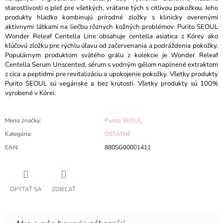
starostlivosti o pleť pre všetkých, vrátane tých s citlivou pokožkou. Jeho
produkty hladko kombinujú prírodné zložky s klinicky overenými
aktívnymi látkami na liečbu rôznych kožných problémov. Purito SEOUL
Wonder Releaf Centella Line obsahuje centella asiatica z Kórey ako
kľúčovú zložku pre rýchlu úľavu od začervenania a podráždenia pokožky.
Populárnym produktom svätého grálu z kolekcie je Wonder Releaf
Centella Serum Unscented, sérum s vodným gélom naplnené extraktom
z cica a peptidmi pre revitalizáciu a upokojenie pokožky. Všetky produkty
Purito SEOUL sú vegánske a bez krutosti. Všetky produkty sú 100%
vyrobené v Kórei.
Meno značky
:
Purito SEOUL
Kategória
:
OSTATNÉ
EAN
:
880SG00001411
OPÝTAŤ SA
ZDIEĽAŤ