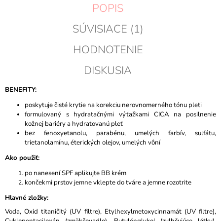
POPIS
SÚVISIACE (1)
HODNOTENIE
DISKUSIA
BENEFITY:
poskytuje čisté krytie na korekciu nerovnomerného tónu pleti
formulovaný s hydratačnými výťažkami CICA na posilnenie
kožnej bariéry a hydratovanú pleť
bez fenoxyetanolu, parabénu, umelých farbív, sulfátu,
trietanolamínu, éterických olejov, umelých vôní
Ako použiť:
po nanesení SPF aplikujte BB krém
končekmi prstov jemne vklepte do tváre a jemne rozotrite
Hlavné zložky:
Voda, Oxid titaničitý (UV filtre), Etylhexylmetoxycinnamát (UV filtre),