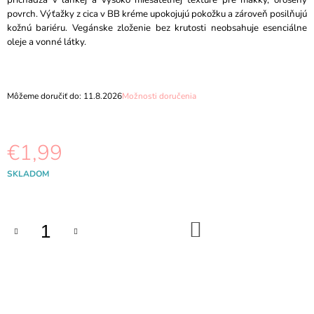
prichádza v ľahkej a vysoko miešateľnej textúre pre mäkký, orosený
M
povrch. Výťažky z cica v BB kréme upokojujú pokožku a zároveň posilňujú
E
kožnú bariéru. Vegánske zloženie bez krutosti neobsahuje esenciálne
oleje a vonné látky.
HARUHARU
WONDER
-
BLACK
Môžeme doručiť do:
11.8.2026
Možnosti doručenia
RICE
MOISTURE
5.5
SOFT
€1,99
CLEANSING
GEL
Jednotková
100ML
SKLADOM
cena:
€9,97
DO
KOŠÍKA