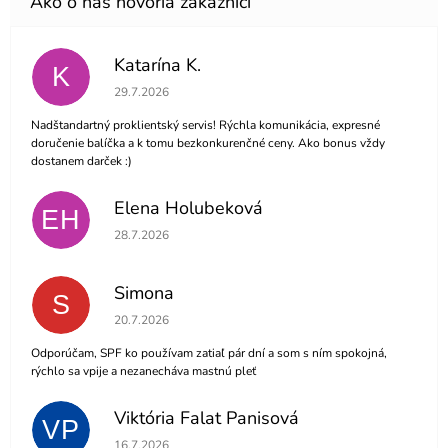
Katarína K.
K
Hodnotenie obchodu je 5 z 5 hviezdičiek.
29.7.2026
Nadštandartný proklientský servis! Rýchla komunikácia, expresné
doručenie balíčka a k tomu bezkonkurenčné ceny. Ako bonus vždy
dostanem darček :)
Elena Holubeková
EH
Hodnotenie obchodu je 5 z 5 hviezdičiek.
28.7.2026
Simona
S
Hodnotenie obchodu je 5 z 5 hviezdičiek.
20.7.2026
Odporúčam, SPF ko používam zatiaľ pár dní a som s ním spokojná,
rýchlo sa vpije a nezanecháva mastnú pleť
Viktória Falat Panisová
VP
Hodnotenie obchodu je 5 z 5 hviezdičiek.
16.7.2026