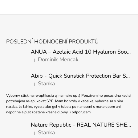
Z
Á
POSLEDNÍ HODNOCENÍ PRODUKTŮ
P
ANUA – Azelaic Acid 10 Hyaluron Soothing Serum – 30 ml
A
Dominik Mencak
|
T
Hodnocení produktu je 5 z 5 hvězdiček.
Í
Abib - Quick Sunstick Protection Bar SPF50+ PA++++ 22g
Stanka
|
Hodnocení produktu je 5 z 5 hvězdiček.
Vyborny stick na re-aplikaciu aj na make up :) Pouzivam ho pocas dna ked si
potrebujem re-aplikovat SPF. Mam ho vzdy v kabelke, vyborne sa s nim
naraba. Je lahke, vyzera ako gel v tube a po naneseni s make upom ani
nepohne a plet zostane krasne glowy :) odporucam!
Nature Republic - REAL NATURE SHEET MASK TEA TREE 23ml
Stanka
|
Hodnocení produktu je 5 z 5 hvězdiček.