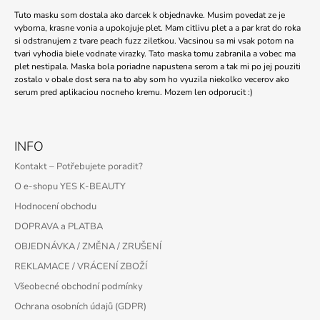
Tuto masku som dostala ako darcek k objednavke. Musim povedat ze je
vyborna, krasne vonia a upokojuje plet. Mam citlivu plet a a par krat do roka
si odstranujem z tvare peach fuzz ziletkou. Vacsinou sa mi vsak potom na
tvari vyhodia biele vodnate virazky. Tato maska tomu zabranila a vobec ma
plet nestipala. Maska bola poriadne napustena serom a tak mi po jej pouziti
zostalo v obale dost sera na to aby som ho vyuzila niekolko vecerov ako
serum pred aplikaciou nocneho kremu. Mozem len odporucit :)
INFO
Kontakt – Potřebujete poradit?
O e-shopu YES K-BEAUTY
Hodnocení obchodu
DOPRAVA a PLATBA
OBJEDNÁVKA / ZMĚNA / ZRUŠENÍ
REKLAMACE / VRÁCENÍ ZBOŽÍ
Všeobecné obchodní podmínky
Ochrana osobních údajů (GDPR)