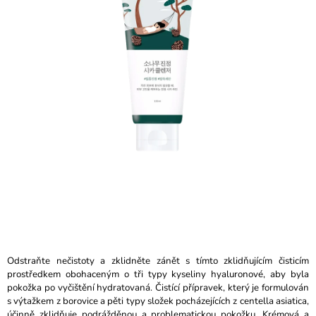
5
A
hvězdiček.
J
Í
T
?
HLEDAT
D
O
P
O
Odstraňte nečistoty a zklidněte zánět s tímto zklidňujícím čisticím
R
prostředkem obohaceným o tři typy kyseliny hyaluronové, aby byla
U
pokožka po vyčištění hydratovaná. Čistící přípravek, který je formulován
Č
s výtažkem z borovice a pěti typy složek pocházejících z centella asiatica,
U
účinně zklidňuje podrážděnou a problematickou pokožku. Krémová a