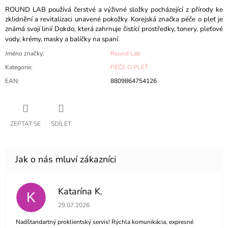
ROUND LAB používá čerstvé a výživné složky pocházející z přírody ke
zklidnění a revitalizaci unavené pokožky. Korejská značka péče o pleť je
známá svojí linií Dokdo, která zahrnuje čistící prostředky, tonery, pleťové
vody, krémy, masky a balíčky na spaní.
Jméno značky
:
Round Lab
Kategorie
:
PÉČE O PLEŤ
EAN
:
8809864754126
ZEPTAT SE
SDÍLET
Katarína K.
K
Hodnocení obchodu je 5 z 5 hvězdiček.
29.07.2026
Nadštandartný proklientský servis! Rýchla komunikácia, expresné