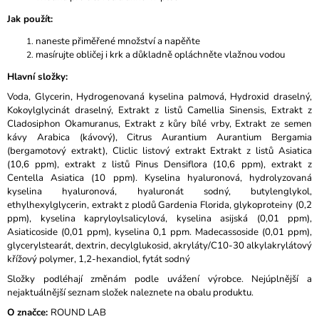
Jak použít
:
naneste přiměřené množství a napěňte
masírujte obličej i krk a důkladně opláchněte vlažnou vodou
Hlavní složky
:
Voda, Glycerin, Hydrogenovaná kyselina palmová, Hydroxid draselný,
Kokoylglycinát draselný, Extrakt z listů Camellia Sinensis, Extrakt z
Cladosiphon Okamuranus, Extrakt z kůry bílé vrby, Extrakt ze semen
kávy Arabica (kávový), Citrus Aurantium Aurantium Bergamia
(bergamotový extrakt), Cliclic listový extrakt Extrakt z listů Asiatica
(10,6 ppm), extrakt z listů Pinus Densiflora (10,6 ppm), extrakt z
Centella Asiatica (10 ppm). Kyselina hyaluronová, hydrolyzovaná
kyselina hyaluronová, hyaluronát sodný, butylenglykol,
ethylhexylglycerin, extrakt z plodů Gardenia Florida, glykoproteiny (0,2
ppm), kyselina kapryloylsalicylová, kyselina asijská (0,01 ppm),
Asiaticoside (0,01 ppm), kyselina 0,1 ppm. Madecassoside (0,01 ppm),
glycerylstearát, dextrin, decylglukosid, akryláty/C10-30 alkylakrylátový
křížový polymer, 1,2-hexandiol, fytát sodný
Složky podléhají změnám podle uvážení výrobce. Nejúplnější a
nejaktuálnější seznam složek naleznete na obalu produktu.
O značce:
ROUND LAB