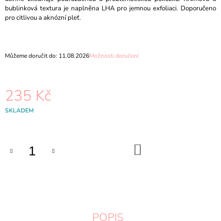
J
bublinková textura je naplněna LHA pro jemnou exfoliaci. Doporučeno
E
pro citlivou a aknózní pleť.
M
E
Můžeme doručit do:
11.08.2026
Možnosti doručení
PURITO
SEOUL
-
OAT-
235 Kč
IN
CALMING
GEL
Měrná
SKLADEM
CREAM
cena:
-
100ML
338
DO
KOŠÍKU
Kč
Původně:
396
Kč
POPIS