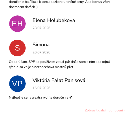
doručenie balíčka a k tomu bezkonkurenčné ceny. Ako bonus vždy
dostanem darček :)
Elena Holubeková
EH
Hodnocení obchodu je 5 z 5 hvězdiček.
28.07.2026
Simona
S
Hodnocení obchodu je 5 z 5 hvězdiček.
20.07.2026
Odporúčam, SPF ko používam zatiaľ pár dní a som s ním spokojná,
rýchlo sa vpije a nezanecháva mastnú pleť
Viktória Falat Panisová
VP
Hodnocení obchodu je 5 z 5 hvězdiček.
16.07.2026
Najlepšie ceny a extra rýchle doručenie 💕
Zobrazit další hodnocení