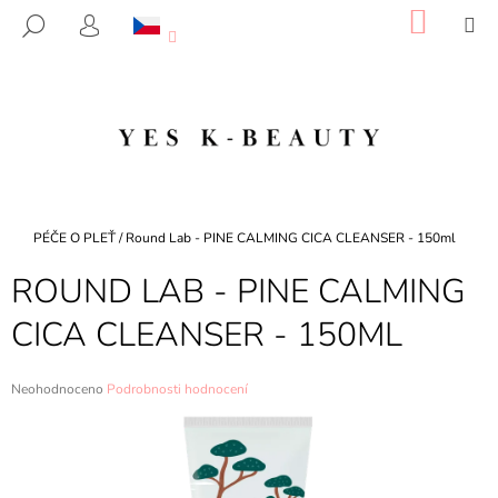
K
Přejít
NÁKU
M
HLEDAT
na
KOŠÍK
O
PŘIHLÁŠENÍ
ZPĚT
ZPĚT
obsah
Š
Í
C
K
O
P
O
T
Domů
PÉČE O PLEŤ
/
Round Lab - PINE CALMING CICA CLEANSER - 150ml
Ř
ROUND LAB - PINE CALMING
E
B
CICA CLEANSER - 150ML
U
J
Průměrné
Neohodnoceno
Podrobnosti hodnocení
E
hodnocení
produktu
T
je
E
0,0
z
N