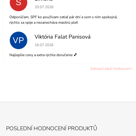
S
Hodnocení obchodu je 5 z 5 hvězdiček.
20.07.2026
Odporúčam, SPF ko používam zatiaľ pár dní a som s ním spokojná,
rýchlo sa vpije a nezanecháva mastnú pleť
Viktória Falat Panisová
VP
Hodnocení obchodu je 5 z 5 hvězdiček.
16.07.2026
Najlepšie ceny a extra rýchle doručenie 💕
Zobrazit další hodnocení
Z
Á
POSLEDNÍ HODNOCENÍ PRODUKTŮ
P