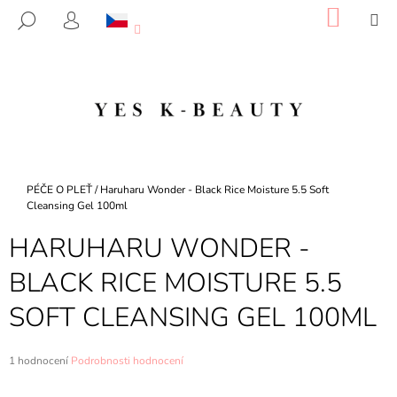
K
Přejít
NÁKU
M
HLEDAT
na
KOŠÍK
O
PŘIHLÁŠENÍ
ZPĚT
ZPĚT
obsah
Š
Í
C
K
O
P
O
T
Domů
PÉČE O PLEŤ
/
Haruharu Wonder - Black Rice Moisture 5.5 Soft
Ř
Cleansing Gel 100ml
E
HARUHARU WONDER -
B
BLACK RICE MOISTURE 5.5
U
J
SOFT CLEANSING GEL 100ML
E
T
Průměrné
1 hodnocení
Podrobnosti hodnocení
E
hodnocení
N
produktu