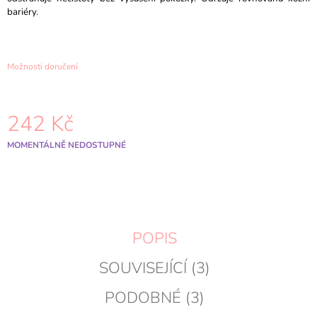
J
bariéry.
E
M
E
Možnosti doručení
PURITO
SEOUL
-
242 Kč
TXA
6
NIACINAMIDE
Měrná
MOMENTÁLNĚ NEDOSTUPNÉ
10
cena:
RETINAL
SERUM
-
30ML
411
Kč
POPIS
Původně:
433
SOUVISEJÍCÍ (3)
Kč
PODOBNÉ (3)