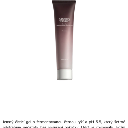
je
A
5,0
J
z
5
Í
hvězdiček.
T
?
HLEDAT
D
O
P
O
R
U
Č
Jemný čisticí gel s fermentovanou černou rýží a pH 5.5, který šetrně
U
odstraňuje nečistoty bez vysušení pokožky. Udržuje rovnováhu kožní