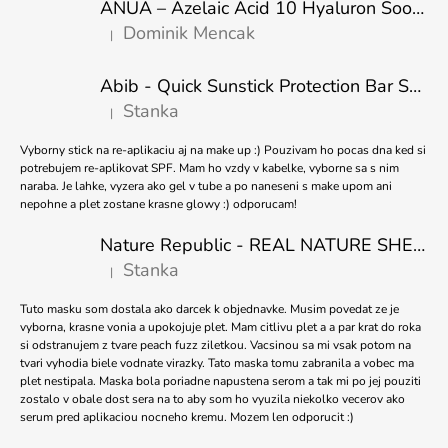
ANUA – Azelaic Acid 10 Hyaluron Soothing Serum – 30 ml
A
Dominik Mencak
|
T
Hodnocení produktu je 5 z 5 hvězdiček.
Í
Abib - Quick Sunstick Protection Bar SPF50+ PA++++ 22g
Stanka
|
Hodnocení produktu je 5 z 5 hvězdiček.
Vyborny stick na re-aplikaciu aj na make up :) Pouzivam ho pocas dna ked si
potrebujem re-aplikovat SPF. Mam ho vzdy v kabelke, vyborne sa s nim
naraba. Je lahke, vyzera ako gel v tube a po naneseni s make upom ani
nepohne a plet zostane krasne glowy :) odporucam!
Nature Republic - REAL NATURE SHEET MASK TEA TREE 23ml
Stanka
|
Hodnocení produktu je 5 z 5 hvězdiček.
Tuto masku som dostala ako darcek k objednavke. Musim povedat ze je
vyborna, krasne vonia a upokojuje plet. Mam citlivu plet a a par krat do roka
si odstranujem z tvare peach fuzz ziletkou. Vacsinou sa mi vsak potom na
tvari vyhodia biele vodnate virazky. Tato maska tomu zabranila a vobec ma
plet nestipala. Maska bola poriadne napustena serom a tak mi po jej pouziti
zostalo v obale dost sera na to aby som ho vyuzila niekolko vecerov ako
serum pred aplikaciou nocneho kremu. Mozem len odporucit :)