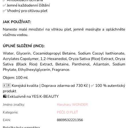
✅ Antioxidační ochrana
✅ Jemné každodenní čištění
✅ Vhodný pro citlivou pleť
JAK POUŽÍVAT:
Naneste malé množství na vlhkou pleť, jemně masírujte a opláchněte
vlažnou vodou.
ÚPLNÉ SLOŽENÍ (INCI):
Water, Glycerin, Cocamidopropyl Betaine, Sodium Cocoyl Isethionate,
Acrylates Copolymer, 1,2-Hexanediol, Oryza Sativa (Rice) Extract, Oryza
Sativa (Black Rice) Extract, Betaine, Panthenol, Allantoin, Sodium
Phytate, Ethylhexylglycerin, Fragrance.
Objem: 100 ml
🇰🇷 Korejská kvalita | Doprava zdarma od 730 Kč | ✅ 100 % autentický
produkt
🛍️ Exkluzivně na YES K-BEAUTY
Jméno značky
:
Haruharu WONDER
Kategorie
:
PÉČE O PLEŤ
EAN
:
8809532221356
Položka byla vyprodána…