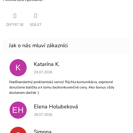
ZEPTAT SE
SDÍLET
Katarína K.
K
Hodnocení obchodu je 5 z 5 hvězdiček.
29.07.2026
Nadštandartný proklientský servis! Rýchla komunikácia, expresné
doručenie balíčka a k tomu bezkonkurenčné ceny. Ako bonus vždy
dostanem darček :)
Elena Holubeková
EH
Hodnocení obchodu je 5 z 5 hvězdiček.
28.07.2026
Simona