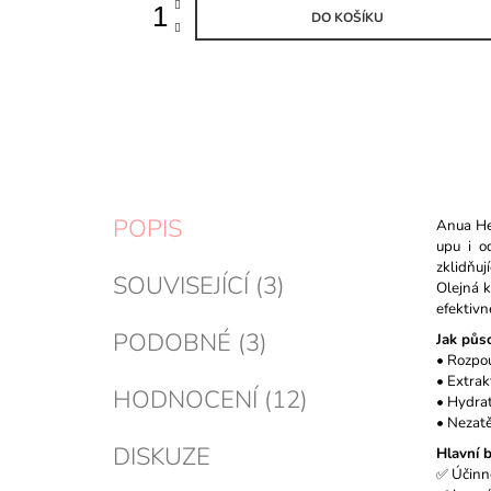
DO KOŠÍKU
POPIS
Anua Hea
upu i o
zklidňují
SOUVISEJÍCÍ (3)
Olejná k
efektivn
PODOBNÉ (3)
Jak půso
• Rozpou
• Extrak
HODNOCENÍ (12)
• Hydra
• Nezatě
DISKUZE
Hlavní b
✅ Účinné