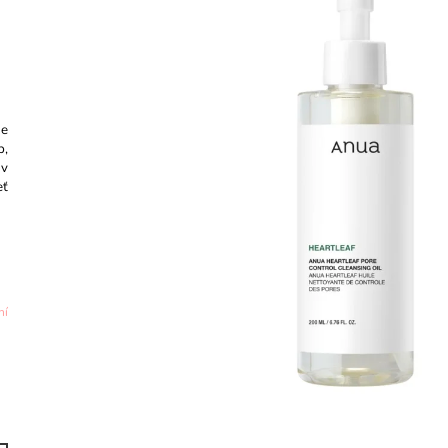
100PADS - 170ML
CAPSULE CREA
466 Kč
459 Kč
Původně:
578 Kč
Původně:
508 K
ne
p,
 v
eť
ní