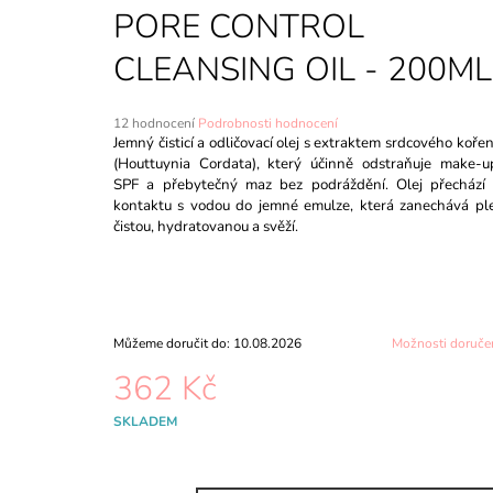
TIME REVERSE ZERO (SEASON7) 80ML
PORE CONTROL
355 Kč
CLEANSING OIL - 200ML
Průměrné
12 hodnocení
Podrobnosti hodnocení
hodnocení
Jemný čisticí a odličovací olej s extraktem srdcového koře
produktu
(Houttuynia Cordata), který účinně odstraňuje make-u
je
SPF a přebytečný maz bez podráždění. Olej přechází
5,0
kontaktu s vodou do jemné emulze, která zanechává pl
z
čistou, hydratovanou a svěží.
5
hvězdiček.
Můžeme doručit do:
10.08.2026
Možnosti doruče
362 Kč
Měrná
SKLADEM
cena: