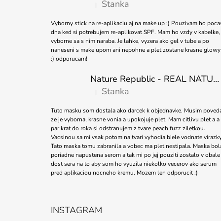
Stanka
|
Hodnocení produktu je 5 z 5 hvězdiček.
Vyborny stick na re-aplikaciu aj na make up :) Pouzivam ho poca
dna ked si potrebujem re-aplikovat SPF. Mam ho vzdy v kabelke,
vyborne sa s nim naraba. Je lahke, vyzera ako gel v tube a po
naneseni s make upom ani nepohne a plet zostane krasne glowy
:) odporucam!
Nature Republic - REAL NATURE SHEET MASK TEA TREE 23ml
Stanka
|
Hodnocení produktu je 5 z 5 hvězdiček.
Tuto masku som dostala ako darcek k objednavke. Musim poved
ze je vyborna, krasne vonia a upokojuje plet. Mam citlivu plet a a
par krat do roka si odstranujem z tvare peach fuzz ziletkou.
Vacsinou sa mi vsak potom na tvari vyhodia biele vodnate virazky
Tato maska tomu zabranila a vobec ma plet nestipala. Maska bol
poriadne napustena serom a tak mi po jej pouziti zostalo v obale
dost sera na to aby som ho vyuzila niekolko vecerov ako serum
pred aplikaciou nocneho kremu. Mozem len odporucit :)
INSTAGRAM