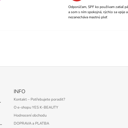
Odporúčam, SPF ko používam zatiaľ pá
a som s ním spokojná, rýchlo sa vpije a
nezanecháva mastnú pleť
INFO
Kontakt – Potřebujete poradit?
 Serum – 30 ml
O e-shopu YES K-BEAUTY
Hodnocení obchodu
Protection Bar SPF50+ PA++++ 22g
DOPRAVA a PLATBA