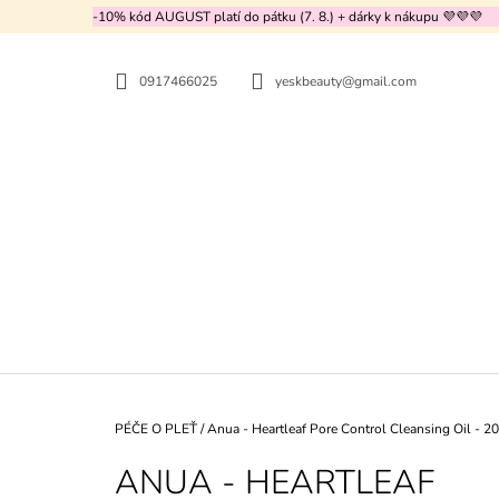
K
Přejít
-10% kód AUGUST platí do pátku (7. 8.) + dárky k nákupu 💜💜💜
na
O
ZPĚT
ZPĚT
obsah
DO
DO
Š
OBCHODU
OBCHODU
0917466025
yeskbeauty@gmail.com
Í
K
Domů
PÉČE O PLEŤ
/
Anua - Heartleaf Pore Control Cleansing Oil - 
ANUA - HEARTLEAF
CENTELLIAN24 - MADECA CREAM