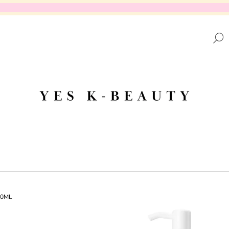
CO POTŘEBUJETE NAJÍT?
HLEDAT
DOPORUČUJEME
200ML
MEDIHEAL - PDRN LIFTING PAD
MEDICUBE - TX