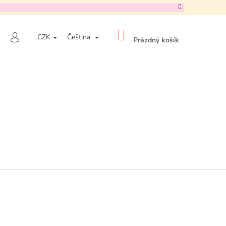
NÁKUPNÍ
HLEDAT
CZK
Čeština
KOŠÍK
Prázdný košík
PŘIHLÁŠENÍ
Následující
A NIACINAMIDE