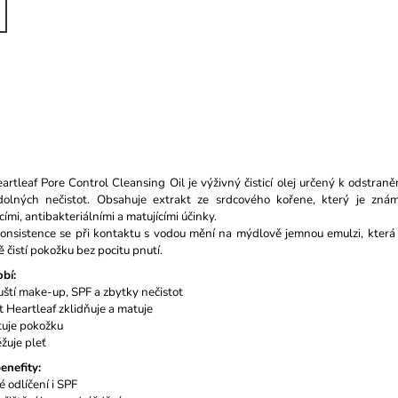
rtleaf Pore Control Cleansing Oil je výživný čisticí olej určený k odstran
dolných nečistot. Obsahuje extrakt ze srdcového kořene, který je zná
cími, antibakteriálními a matujícími účinky.
onsistence se při kontaktu s vodou mění na mýdlově jemnou emulzi, která
ě čistí pokožku bez pocitu pnutí.
bí:
ští make-up, SPF a zbytky nečistot
t Heartleaf zklidňuje a matuje
tuje pokožku
žuje pleť
enefity:
 odlíčení i SPF