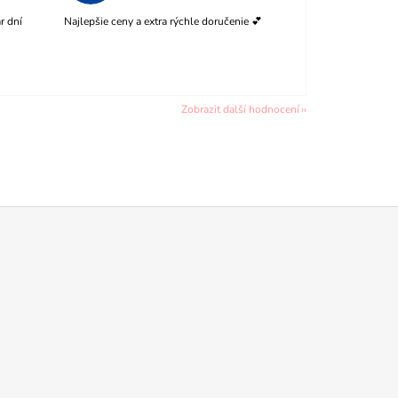
r dní
Najlepšie ceny a extra rýchle doručenie 💕
Zobrazit další hodnocení