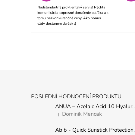
Nadštandartný proklientský servis! Rýchla
komunikácia, expresné doručenie balíčka a k
tomu bezkonkurenčné ceny. Ako bonus
vždy dostanem darček :)
Z
Á
POSLEDNÍ HODNOCENÍ PRODUKTŮ
P
ANUA – Azelaic Acid 10 Hyaluron Soothing
A
Dominik Mencak
|
T
Hodnocení produktu je 5 z 5 hvězdiček.
Í
Abib - Quick Sunstick 