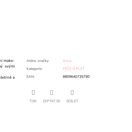
ění make-
Jméno značky
:
Anua
mý svými
Kategorie
:
PÉČE O PLEŤ
EAN
:
8809640735790
 šetrně a
TISK
ZEPTAT SE
SDÍLET