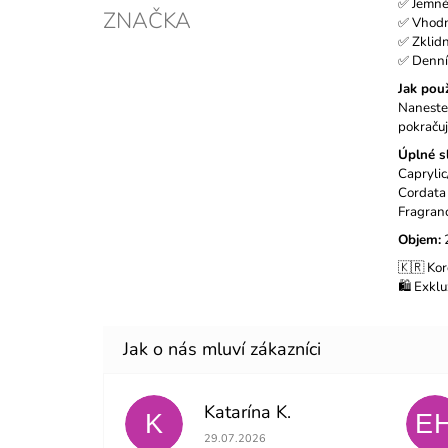
✅ Jemné 
ZNAČKA
✅ Vhodný
✅ Zklidn
✅ Denní 
Jak použ
Naneste
pokračuj
Úplné sl
Capryli
Cordata
Fragran
Objem:
2
🇰🇷 Kor
🛍️ Exk
Katarína K.
K
E
Hodnocení obchodu je 5 z 5 hvězdiček.
29.07.2026