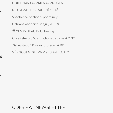
OBJEDNÁVKA / ZMĚNA / ZRUŠENÍ
REKLAMACE / VRÁCENÍ ZBOŽÍ
s
Všeobecné obchodní podmínky
Ochrana osobních údajů (GDPR)
🎥 YES K-BEAUTY Unboxing
Chceš slevu 5 % a trochu zábavy navíc? 🎥✨
Získej slevu 10 % za fotorecenzi 📸✨
VĚRNOSTNÍ SLEVA V YES K-BEAUTY
at
.
a
ODEBÍRAT NEWSLETTER