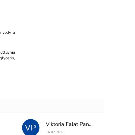
u vody a
uttuynia
lycerin,
Viktória Falat Panisová
VP
 z 5 hvězdiček.
Hodnocení obchodu je 5 z 5 hvězdiček.
16.07.2026