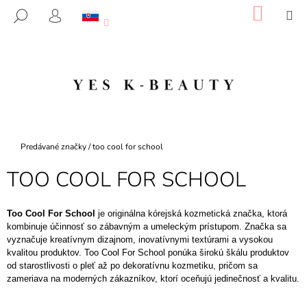
K
Prejsť
NÁKU
M
HĽADAŤ
na
KOŠÍK
O
PRIHLÁSENIE
SPÄŤ
SPÄŤ
obsah
Š
Í
Č
K
O
P
O
T
Domov
Predávané značky
/
too cool for school
R
TOO COOL FOR SCHOOL
E
B
U
Too Cool For School
je originálna kórejská kozmetická značka, ktorá
kombinuje účinnosť so zábavným a umeleckým prístupom. Značka sa
J
vyznačuje kreatívnym dizajnom, inovatívnymi textúrami a vysokou
E
kvalitou produktov. Too Cool For School ponúka širokú škálu produktov
T
od starostlivosti o pleť až po dekoratívnu kozmetiku, pričom sa
zameriava na moderných zákazníkov, ktorí oceňujú jedinečnosť a kvalitu.
E
N