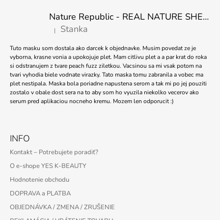
M
Nature Republic - REAL NATURE SHEET MASK TEA TREE 23ml
E
Stanka
|
Hodnotenie produktu je 5 z 5 hviezdičiek.
HEVEBLUE
-
Tuto masku som dostala ako darcek k objednavke. Musim povedat ze je
SALMON
vyborna, krasne vonia a upokojuje plet. Mam citlivu plet a a par krat do roka
CARING
si odstranujem z tvare peach fuzz ziletkou. Vacsinou sa mi vsak potom na
CENTELLA
tvari vyhodia biele vodnate virazky. Tato maska tomu zabranila a vobec ma
AMPOULE
plet nestipala. Maska bola poriadne napustena serom a tak mi po jej pouziti
-
zostalo v obale dost sera na to aby som ho vyuzila niekolko vecerov ako
30ML
serum pred aplikaciou nocneho kremu. Mozem len odporucit :)
€15,98
INFO
Kontakt – Potrebujete poradiť?
O e-shope YES K-BEAUTY
Hodnotenie obchodu
DOPRAVA a PLATBA
OBJEDNÁVKA / ZMENA / ZRUŠENIE