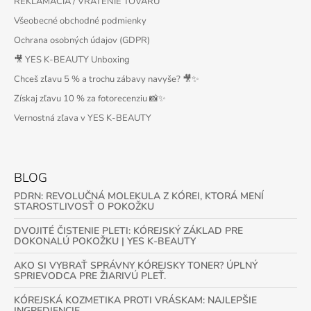
REKLAMÁCIA / VRÁTENIE TOVARU
Všeobecné obchodné podmienky
Ochrana osobných údajov (GDPR)
🎥 YES K-BEAUTY Unboxing
Chceš zľavu 5 % a trochu zábavy navyše? 🎥✨
Získaj zľavu 10 % za fotorecenziu 📸✨
Vernostná zľava v YES K-BEAUTY
BLOG
PDRN: REVOLUČNÁ MOLEKULA Z KÓREI, KTORÁ MENÍ
STAROSTLIVOSŤ O POKOŽKU
DVOJITÉ ČISTENIE PLETI: KÓREJSKÝ ZÁKLAD PRE
DOKONALÚ POKOŽKU | YES K-BEAUTY
AKO SI VYBRAŤ SPRÁVNY KÓREJSKY TONER? ÚPLNÝ
SPRIEVODCA PRE ŽIARIVÚ PLEŤ.
KÓREJSKÁ KOZMETIKA PROTI VRÁSKAM: NAJLEPŠIE
INGREDIENCIE