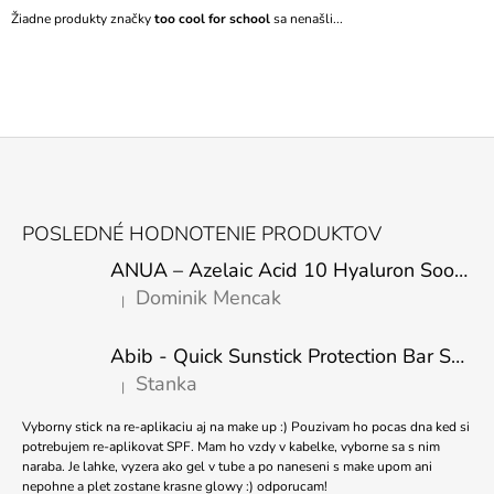
Žiadne produkty značky
too cool for school
sa nenašli...
Á
J
S
Ť
?
Z
Á
POSLEDNÉ HODNOTENIE PRODUKTOV
P
HĽADAŤ
ANUA – Azelaic Acid 10 Hyaluron Soothing Serum – 30 ml
Ä
Dominik Mencak
|
T
Hodnotenie produktu je 5 z 5 hviezdičiek.
I
O
Abib - Quick Sunstick Protection Bar SPF50+ PA++++ 22g
E
D
Stanka
P
|
Hodnotenie produktu je 5 z 5 hviezdičiek.
O
R
Vyborny stick na re-aplikaciu aj na make up :) Pouzivam ho pocas dna ked si
Ú
potrebujem re-aplikovat SPF. Mam ho vzdy v kabelke, vyborne sa s nim
Č
naraba. Je lahke, vyzera ako gel v tube a po naneseni s make upom ani
nepohne a plet zostane krasne glowy :) odporucam!
A