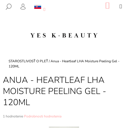
K
Prejsť
NÁKU
M
HĽADAŤ
na
KOŠÍK
O
PRIHLÁSENIE
SPÄŤ
SPÄŤ
obsah
Š
Í
Č
K
O
P
O
T
Domov
STAROSTLIVOSŤ O PLEŤ
/
Anua - Heartleaf LHA Moisture Peeling Gel -
R
120ML
E
ANUA - HEARTLEAF LHA
B
MOISTURE PEELING GEL -
U
J
120ML
E
T
Priemerné
1 hodnotenie
Podrobnosti hodnotenia
E
hodnotenie
N
produktu