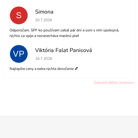
Simona
S
Hodnotenie obchodu je 5 z 5 hviezdičiek.
20.7.2026
Odporúčam, SPF ko používam zatiaľ pár dní a som s ním spokojná,
rýchlo sa vpije a nezanecháva mastnú pleť
Viktória Falat Panisová
VP
Hodnotenie obchodu je 5 z 5 hviezdičiek.
16.7.2026
Najlepšie ceny a extra rýchle doručenie 💕
Zobraziť ďalšie recenzie
Z