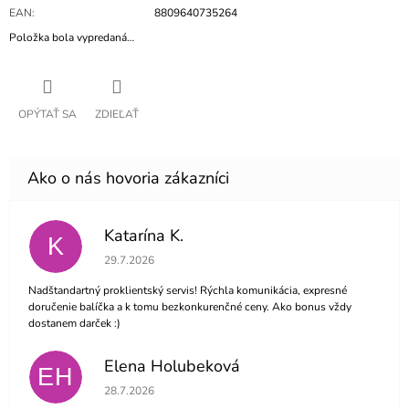
EAN
:
8809640735264
Položka bola vypredaná…
OPÝTAŤ SA
ZDIEĽAŤ
Katarína K.
K
Hodnotenie obchodu je 5 z 5 hviezdičiek.
29.7.2026
Nadštandartný proklientský servis! Rýchla komunikácia, expresné
doručenie balíčka a k tomu bezkonkurenčné ceny. Ako bonus vždy
dostanem darček :)
Elena Holubeková
EH
Hodnotenie obchodu je 5 z 5 hviezdičiek.
28.7.2026