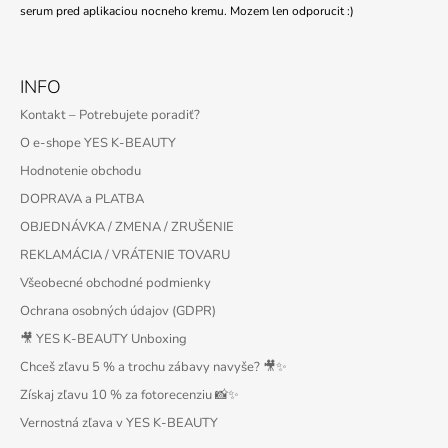
serum pred aplikaciou nocneho kremu. Mozem len odporucit :)
INFO
Kontakt – Potrebujete poradiť?
O e-shope YES K-BEAUTY
Hodnotenie obchodu
DOPRAVA a PLATBA
OBJEDNÁVKA / ZMENA / ZRUŠENIE
REKLAMÁCIA / VRÁTENIE TOVARU
Všeobecné obchodné podmienky
Ochrana osobných údajov (GDPR)
🎥 YES K-BEAUTY Unboxing
Chceš zľavu 5 % a trochu zábavy navyše? 🎥✨
Získaj zľavu 10 % za fotorecenziu 📸✨
Vernostná zľava v YES K-BEAUTY