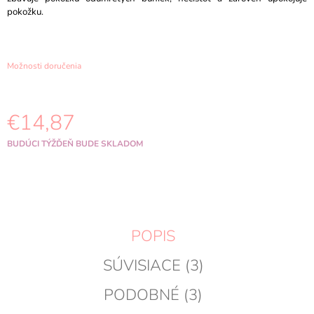
M
pokožku.
E
PURITO
Možnosti doručenia
SEOUL
-
AZELAIC
ACID
10
€14,87
KOJIC
AZULENE
Jednotková
BUDÚCI TÝŽĎEŇ BUDE SKLADOM
SERUM
cena:
-
30ML
€15,78
Pôvodne:
€19,89
POPIS
SÚVISIACE (3)
PODOBNÉ (3)