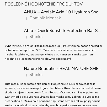
Á
POSLEDNÉ HODNOTENIE PRODUKTOV
P
ANUA – Azelaic Acid 10 Hyaluron Soothing Serum – 30 ml
Ä
Dominik Mencak
|
T
Hodnotenie produktu je 5 z 5 hviezdičiek.
I
Abib - Quick Sunstick Protection Bar SPF50+ PA++++ 22g
E
Stanka
|
Hodnotenie produktu je 5 z 5 hviezdičiek.
Vyborny stick na re-aplikaciu aj na make up :) Pouzivam ho pocas dna ked si
potrebujem re-aplikovat SPF. Mam ho vzdy v kabelke, vyborne sa s nim
naraba. Je lahke, vyzera ako gel v tube a po naneseni s make upom ani
nepohne a plet zostane krasne glowy :) odporucam!
Nature Republic - REAL NATURE SHEET MASK TEA TREE 23ml
Stanka
|
Hodnotenie produktu je 5 z 5 hviezdičiek.
Tuto masku som dostala ako darcek k objednavke. Musim povedat ze je
vyborna, krasne vonia a upokojuje plet. Mam citlivu plet a a par krat do roka
si odstranujem z tvare peach fuzz ziletkou. Vacsinou sa mi vsak potom na
tvari vyhodia biele vodnate virazky. Tato maska tomu zabranila a vobec ma
plet nestipala. Maska bola poriadne napustena serom a tak mi po jej pouziti
zostalo v obale dost sera na to aby som ho vyuzila niekolko vecerov ako