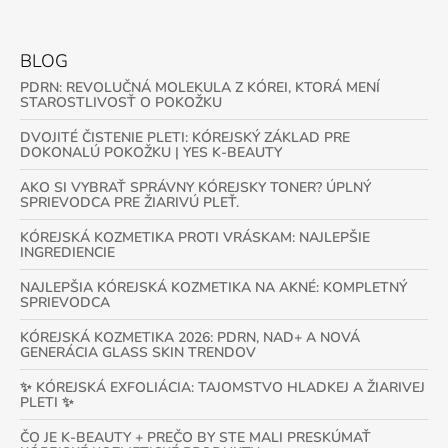
BLOG
PDRN: REVOLUČNÁ MOLEKULA Z KÓREI, KTORÁ MENÍ
STAROSTLIVOSŤ O POKOŽKU
DVOJITÉ ČISTENIE PLETI: KÓREJSKÝ ZÁKLAD PRE
DOKONALÚ POKOŽKU | YES K-BEAUTY
AKO SI VYBRAŤ SPRÁVNY KÓREJSKY TONER? ÚPLNÝ
SPRIEVODCA PRE ŽIARIVÚ PLEŤ.
KÓREJSKÁ KOZMETIKA PROTI VRÁSKAM: NAJLEPŠIE
INGREDIENCIE
NAJLEPŠIA KÓREJSKÁ KOZMETIKA NA AKNÉ: KOMPLETNÝ
SPRIEVODCA
KÓREJSKÁ KOZMETIKA 2026: PDRN, NAD+ A NOVÁ
GENERÁCIA GLASS SKIN TRENDOV
✨ KÓREJSKÁ EXFOLIÁCIA: TAJOMSTVO HLADKEJ A ŽIARIVEJ
PLETI ✨
ČO JE K-BEAUTY + PREČO BY STE MALI PRESKÚMAŤ