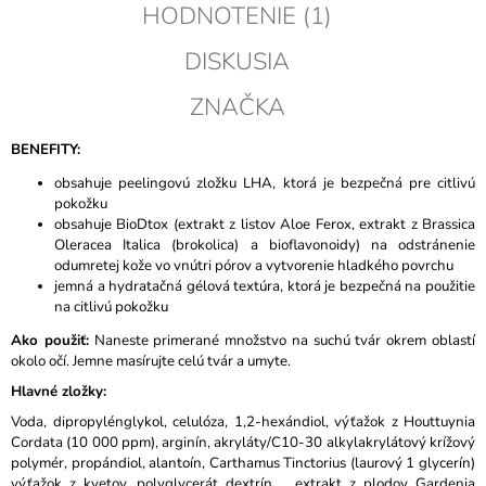
HODNOTENIE (1)
DISKUSIA
ZNAČKA
BENEFITY:
obsahuje peelingovú zložku LHA, ktorá je bezpečná pre citlivú
pokožku
obsahuje BioDtox (extrakt z listov Aloe Ferox, extrakt z Brassica
Oleracea Italica (brokolica) a bioflavonoidy) na odstránenie
odumretej kože vo vnútri pórov a vytvorenie hladkého povrchu
jemná a hydratačná gélová textúra, ktorá je bezpečná na použitie
na citlivú pokožku
Ako použiť:
Naneste primerané množstvo na suchú tvár okrem oblastí
okolo očí. Jemne masírujte celú tvár a umyte.
Hlavné zložky:
Voda, dipropylénglykol, celulóza, 1,2-hexándiol, výťažok z Houttuynia
Cordata (10 000 ppm), arginín, akryláty/C10-30 alkylakrylátový krížový
polymér, propándiol, alantoín, Carthamus Tinctorius (laurový 1 glycerín)
výťažok z kvetov, polyglycerát dextrín, , extrakt z plodov Gardenia