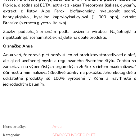
Florida, disodná soľ EDTA, extrakt z kakaa Theobroma (kakaa), glycerín,
extrakt z listov Aloe Ferox, bioflavonoidy, hyaluronát sodný,
kaprylylglykol, kyselina kapryloylsalicylová (1 000 ppb), extrakt
Brassica (oleracea glycerol italská)
Zložky podliehajú zmenám podľa uváženia výrobcu. Najúplnejší a
najaktuálnejší zoznam zložiek nájdete na obale produktu.
O značke:
Anua
Anua verí, že zdravá pleť nezávisí len od produktov starostlivosti o pleť,
ale aj od uvoľnenej mysle a regulovaného životného štýlu. Značka sa
zameriava na výber čistých organických zložiek s cieľom maximalizovať
účinnosť a minimalizovať škodlivé účinky na pokožku. Jeho ekologické a
udržateľné produkty sú 100% vyrobené v Kórei a navrhnuté s
jednoduchým balením.
Meno značky
:
Anua
Kategória
:
STAROSTLIVOSŤ O PLEŤ